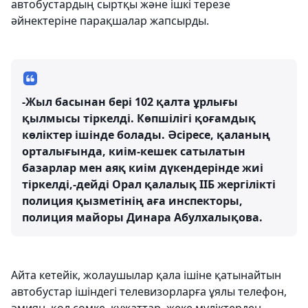
автобустардың сыртқы және ішкі терезе
әйнектеріне парақшалар жапсырды.
-Жыл басынан бері 102 қалта ұрлығы
қылмысы тіркелді. Көпшілігі қоғамдық
көліктер ішінде болады. Әсіресе, қаланың
орталығында, киім-кешек сатылатын
базарлар мен аяқ киім дүкендерінде жиі
тіркелді,-дейді Орал қалалық ІІБ жергілікті
полиция қызметінің аға инспекторы,
полиция майоры Динара Абулхалықова.
Айта кетейік, жолаушылар қала ішіне қатынайтын
автобустар ішіндегі телевизорларға ұялы телефон,