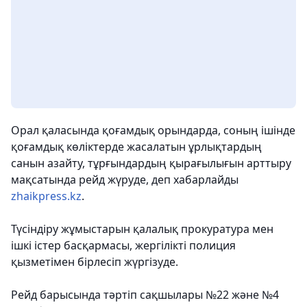
Орал қаласында қоғамдық орындарда, соның ішінде
қоғамдық көліктерде жасалатын ұрлықтардың
санын азайту, тұрғындардың қырағылығын арттыру
мақсатында рейд жүруде, деп хабарлайды
zhaikpress.kz
.
Түсіндіру жұмыстарын қалалық прокуратура мен
ішкі істер басқармасы, жергілікті полиция
қызметімен бірлесіп жүргізуде.
Рейд барысында тәртіп сақшылары №22 және №4