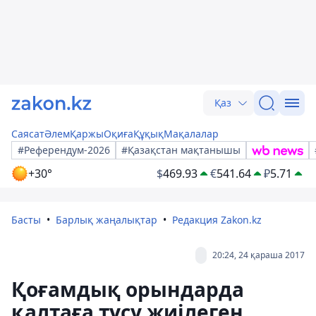
Қаз
Саясат
Әлем
Қаржы
Оқиға
Құқық
Мақалалар
#Референдум-2026
#Қазақстан мақтанышы
+30°
$
469.93
€
541.64
₽
5.71
Басты
Барлық жаңалықтар
Редакция Zakon.kz
20:24, 24 қараша 2017
Қоғамдық орындарда
қалтаға түсу жиілеген