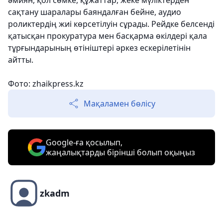
әмиян, қол сөмке, құжаттар, жеке мүліктерден
сақтану шаралары баяндалған бейне, аудио
роликтердің жиі көрсетілуін сұрады. Рейдке белсенді
қатысқан прокуратура мен басқарма өкілдері қала
тұрғындарының өтініштері әркез ескерілетінін
айтты.
Фото: zhaikpress.kz
Мақаламен бөлісу
Google-ға қосылып,
жаңалықтарды бірінші болып оқыңыз
zkadm