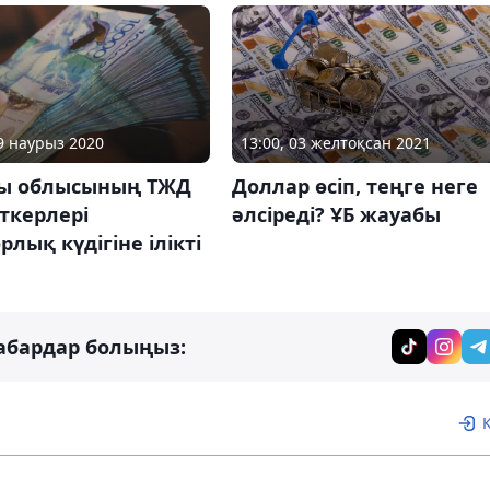
13:00, 03 желтоқсан 2021
19 наурыз 2020
Доллар өсіп, теңге неге
ы облысының ТЖД
әлсіреді? ҰБ жауабы
ткерлері
лық күдігіне ілікті
абардар болыңыз: