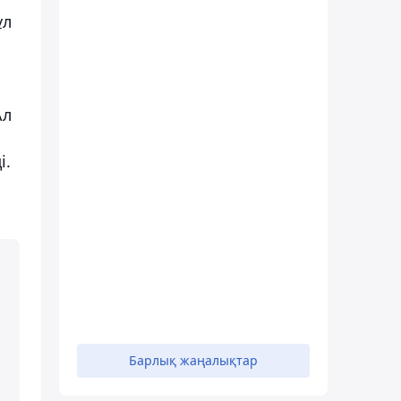
ұл
Ал
і.
Барлық жаңалықтар