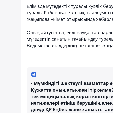
Елімізде мүгедектік туралы куәлік бер
туралы Еңбек және халықты әлеуметт
Жақыпова үкімет отырысында хабарла
Оның айтуынша, енді науқастар барл
мүгедектік санатын тағайындау тура
Ведомство өкілдерінің пікірінше, жа
- Мүмкіндігі шектеулі азаматтар ө
Құжатта оның аты-жөні тіркелмей
тек медициналық көрсеткіштерге 
нәтижелері өтініш берушінің элек
дейді ҚР Еңбек және халықты әле