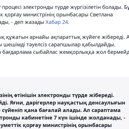
у процесі электронды түрде жүргізілетін болады. Б
ік қорғау министрінің орынбасары Светлана
ды, - деп жазады
Хабар 24.
ық құжатын арнайы ақпараттық жүйеге жібереді. 
лы шешімді тәуелсіз сарапшылар қабылдайды.
ңа бағдарлама сыбайлас жемқорлыққа жол бермейд
зінің өтінішін электронды түрде жібереді.
ді. Яғни, дәрігерлер науқастың денсаулығын
сүйеніп қана бағалай алады. Ал сараптама
тронды кабинетіне 7 күн ішінде жолданады, -
уметтік қорғау министрінің орынбасары