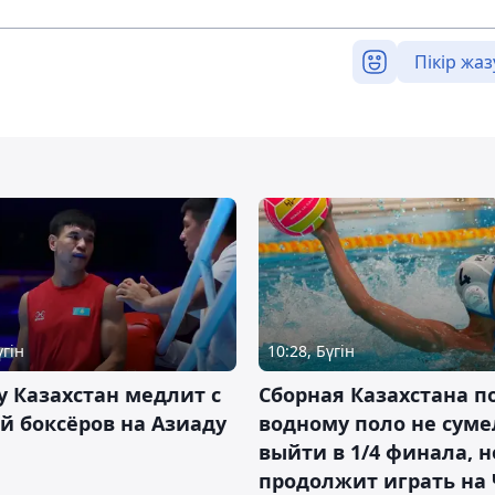
Пікір жаз
үгін
10:28, Бүгін
 Казахстан медлит с
Сборная Казахстана п
й боксёров на Азиаду
водному поло не суме
выйти в 1/4 финала, н
продолжит играть на