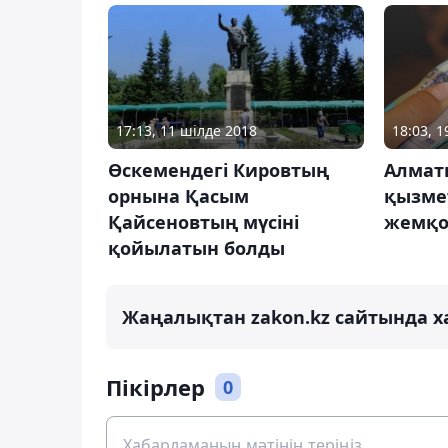
17:13, 11 шілде 2018
18:03, 
Өскемендегі Кировтың
Алмат
орнына Қасым
қызме
Қайсеновтың мүсіні
жемқор
қойылатын болды
Жаңалықтан zakon.kz сайтында х
Пікірлер
0