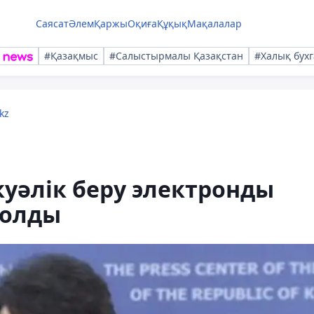
Саясат
Әлем
Қаржы
Оқиға
Құқық
Мақалалар
#Қазақмыс
#Салыстырмалы Қазақстан
#Халық бухг
kz
куәлік беру электронды
болды