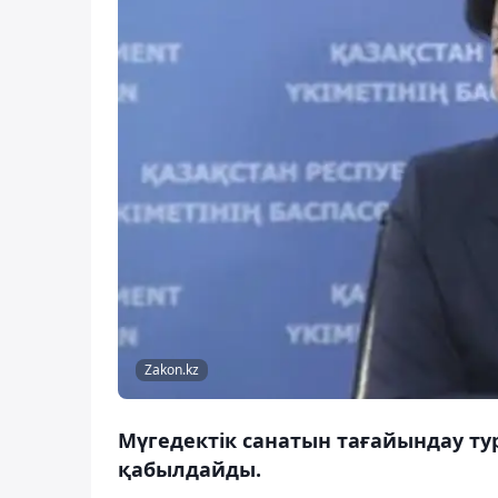
Zakon.kz
Мүгедектік санатын тағайындау ту
қабылдайды.