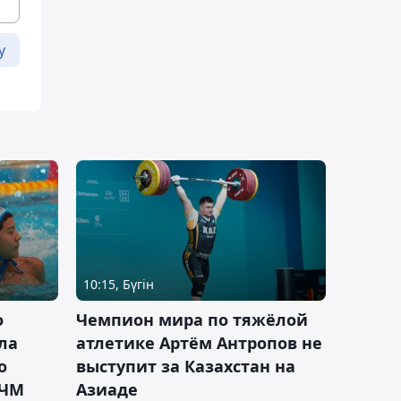
у
10:15, Бүгін
о
Чемпион мира по тяжёлой
ла
атлетике Артём Антропов не
о
выступит за Казахстан на
 ЧМ
Азиаде