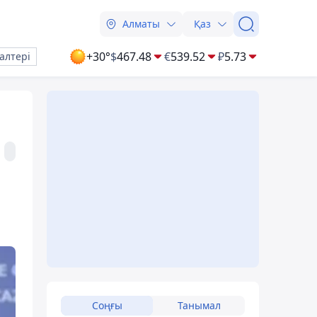
Алматы
Қаз
+30°
$
467.48
€
539.52
₽
5.73
алтері
Соңғы
Танымал