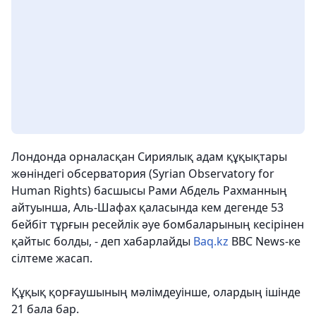
Лондонда орналасқан Сириялық адам құқықтары
жөніндегі обсерватория (Syrian Observatory for
Human Rights) басшысы Рами Абдель Рахманның
айтуынша, Аль-Шафах қаласында кем дегенде 53
бейбіт тұрғын ресейлік әуе бомбаларының кесірінен
қайтыс болды, - деп хабарлайды
Baq.kz
BBC News-ке
сілтеме жасап.
Құқық қорғаушының мәлімдеуінше, олардың ішінде
21 бала бар.