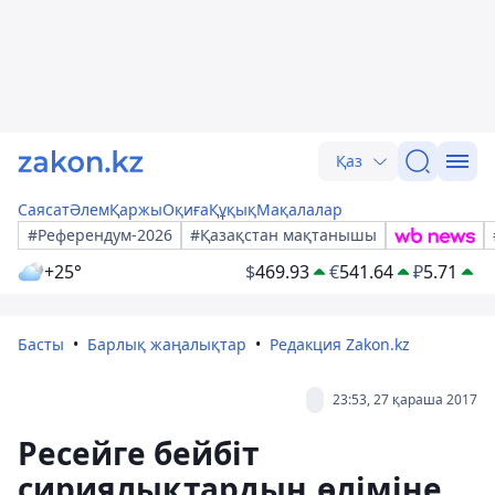
Қаз
Саясат
Әлем
Қаржы
Оқиға
Құқық
Мақалалар
#Референдум-2026
#Қазақстан мақтанышы
+25°
$
469.93
€
541.64
₽
5.71
Басты
Барлық жаңалықтар
Редакция Zakon.kz
23:53, 27 қараша 2017
Ресейге бейбіт
сириялықтардың өліміне