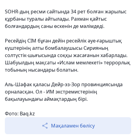
SOHR-дың ресми сайтында 34 рет болған жарылыс
құрбаны туралы айтылады. Рахман қайтыс
болғандардың саны өскенін де мәлімдеді.
Ресейдің СІМ бұған дейін ресейлік әуе-ғарыштық
күштерінің алты бомбалаушысы Сирияның
солтүстік-шығысында соққы жасағанын хабарлады.
Шабуылдың мақсаты «Ислам мемлекеті» террорлық
тобының нысандары болатын.
Аль-Шафак қаласы Дейр-эз-Зор провинциясында
орналасқан. Ол - ИМ экстремистерінің
бақылауындағы аймақтардың бірі.
Фото: Baq.kz
Мақаламен бөлісу