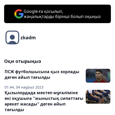
Google-ға қосылып,
жаңалықтарды бірінші болып оқыңыз
zkadm
Оқи отырыңыз
ПСЖ футболшысына қыз зорлады
деген айып тағылды
01:44, 04 наурыз 2023
Қызылордада мектеп мұғаліміне
екі оқушыға "жыныстық сипаттағы
әрекет жасады" деген айып
тағылды