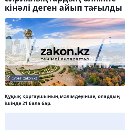
кінәлі деген айып тағылды
Сурет: zakon.kz
Құқық қорғаушының мәлімдеуінше, олардың
ішінде 21 бала бар.