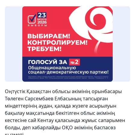
Оңтүстік Қазақстан облысы әкімінің орынбасары
Төлеген Сәрсембаев Елбасының тапсырған
міндеттерінің аудан, қалада жүзеге асырылуын
бақылау мақсатында бекітілген облыс әкімінің
кестесіне сай Кентау қаласында жұмыс сапарымен
болды, деп хабарлайды ОҚО әкімінің баспасөз
қызметі.