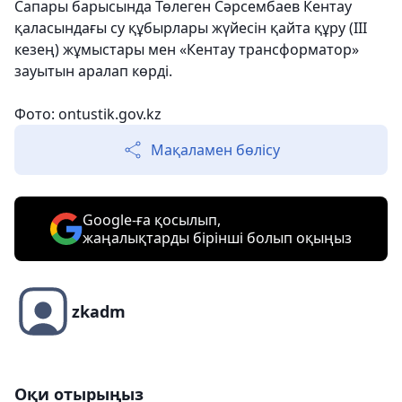
Сапары барысында Төлеген Сәрсембаев Кентау
қаласындағы су құбырлары жүйесін қайта құру (ІІІ
кезең) жұмыстары мен «Кентау трансформатор»
зауытын аралап көрді.
Фото: ontustik.gov.kz
Мақаламен бөлісу
Google-ға қосылып,
жаңалықтарды бірінші болып оқыңыз
zkadm
Оқи отырыңыз