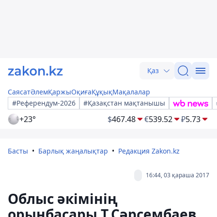
Қаз
Саясат
Әлем
Қаржы
Оқиға
Құқық
Мақалалар
#Референдум-2026
#Қазақстан мақтанышы
+23°
$
467.48
€
539.52
₽
5.73
Басты
Барлық жаңалықтар
Редакция Zakon.kz
16:44, 03 қараша 2017
Облыс әкімінің
орынбасары Т.Сәрсембаев