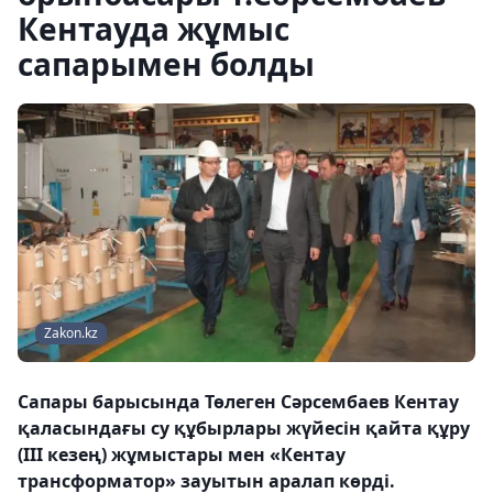
Кентауда жұмыс
сапарымен болды
Zakon.kz
Сапары барысында Төлеген Сәрсембаев Кентау
қаласындағы су құбырлары жүйесін қайта құру
(ІІІ кезең) жұмыстары мен «Кентау
трансформатор» зауытын аралап көрді.