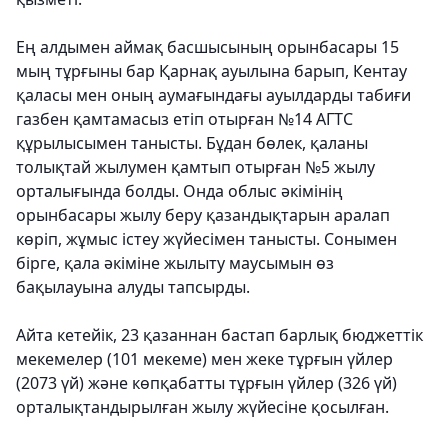
Ең алдымен аймақ басшысының орынбасары 15
мың тұрғыны бар Қарнақ ауылына барып, Кентау
қаласы мен оның аумағындағы ауылдарды табиғи
газбен қамтамасыз етіп отырған №14 АГТС
құрылысымен танысты. Бұдан бөлек, қаланы
толықтай жылумен қамтып отырған №5 жылу
орталығында болды. Онда облыс әкімінің
орынбасары жылу беру қазандықтарын аралап
көріп, жұмыс істеу жүйесімен танысты. Сонымен
бірге, қала әкіміне жылыту маусымын өз
бақылауына алуды тапсырды.
Айта кетейік, 23 қазаннан бастап барлық бюджеттік
мекемелер (101 мекеме) мен жеке тұрғын үйлер
(2073 үй) және көпқабатты тұрғын үйлер (326 үй)
орталықтандырылған жылу жүйесіне қосылған.