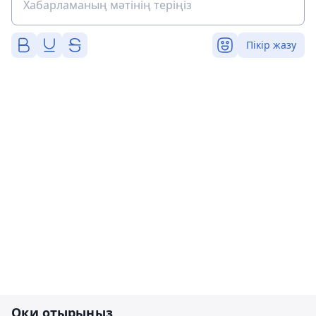
Пікір жазу
Оқи отырыңыз