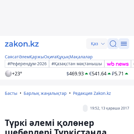
Қаз
Саясат
Әлем
Қаржы
Оқиға
Құқық
Мақалалар
#Референдум-2026
#Қазақстан мақтанышы
+23°
$
469.93
€
541.64
₽
5.71
Басты
Барлық жаңалықтар
Редакция Zakon.kz
19:52, 13 қараша 2017
Түркі әлемі қолөнер
шеберлері Түркістанда