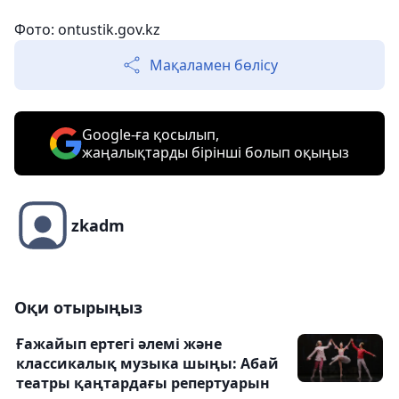
Фото: ontustik.gov.kz
Мақаламен бөлісу
Google-ға қосылып,
жаңалықтарды бірінші болып оқыңыз
zkadm
Оқи отырыңыз
Ғажайып ертегі әлемі және
классикалық музыка шыңы: Абай
театры қаңтардағы репертуарын