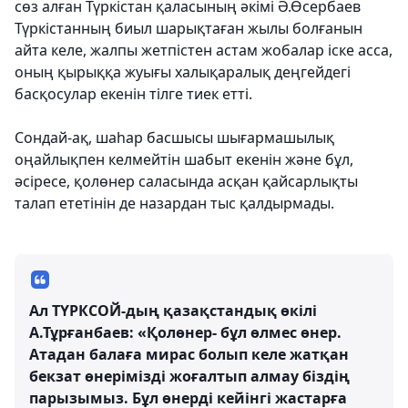
сөз алған Түркістан қаласының әкімі Ә.Өсербаев
Түркістанның биыл шарықтаған жылы болғанын
айта келе, жалпы жетпістен астам жобалар іске асса,
оның қырыққа жуығы халықаралық деңгейдегі
басқосулар екенін тілге тиек етті.
Сондай-ақ, шаһар басшысы шығармашылық
оңайлықпен келмейтін шабыт екенін және бұл,
әсіресе, қолөнер саласында асқан қайсарлықты
талап ететінін де назардан тыс қалдырмады.
Ал ТҮРКСОЙ-дың қазақстандық өкілі
А.Тұрғанбаев: «Қолөнер- бұл өлмес өнер.
Атадан балаға мирас болып келе жатқан
бекзат өнерімізді жоғалтып алмау біздің
парызымыз. Бұл өнерді кейінгі жастарға