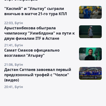
"Каспий" и "Улытау" сыграли
вничью в матче 21-го тура КПЛ
22:03, Бүгін
Арыстанбекова обыграла
чемпионку "Уимблдона" на пути к
двум финалам ITF в Астане
21:41, Бүгін
Самат Смаков официально
возглавил "Атырау"
21:06, Бүгін
Дастан Сатпаев завоевал первый
предсезонный трофей с "Челси"
(видео)
20:41, Бүгін