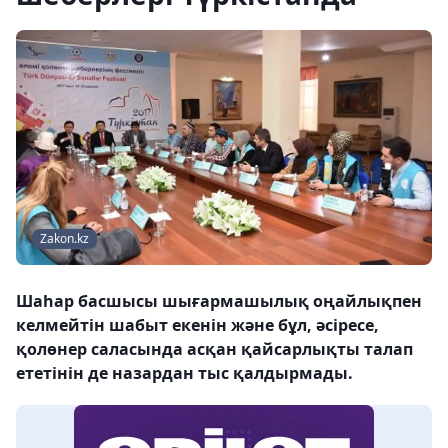
Zakon.kz
Шаһар басшысы шығармашылық оңайлықпен
келмейтін шабыт екенін және бұл, әсіресе,
қолөнер саласында асқан қайсарлықты талап
ететінін де назардан тыс қалдырмады.