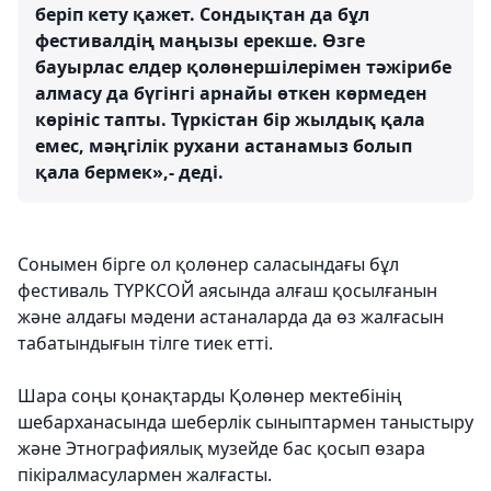
беріп кету қажет. Сондықтан да бұл
фестивалдің маңызы ерекше. Өзге
бауырлас елдер қолөнершілерімен тәжірибе
алмасу да бүгінгі арнайы өткен көрмеден
көрініс тапты. Түркістан бір жылдық қала
емес, мәңгілік рухани астанамыз болып
қала бермек»,- деді.
Сонымен бірге ол қолөнер саласындағы бұл
фестиваль ТҮРКСОЙ аясында алғаш қосылғанын
және алдағы мәдени астаналарда да өз жалғасын
табатындығын тілге тиек етті.
Шара соңы қонақтарды Қолөнер мектебінің
шебарханасында шеберлік сыныптармен таныстыру
және Этнографиялық музейде бас қосып өзара
пікіралмасулармен жалғасты.