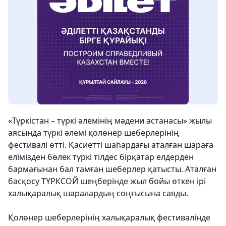
«Түркістан – түркі әлемінің мәдени астанасы» жылы
аясында түркі әлемі қолөнер шеберлерінің
фестивалі өтті. Қасиетті шаһардағы аталған шараға
елімізден бөлек түркі тілдес бірқатар елдерден
бармағынан бал тамған шеберлер қатысты. Аталған
басқосу ТҮРКСОЙ шеңберінде жыл бойы өткен ірі
халықаралық шаралардың соңғысына саяды.
Қолөнер шеберлерінің халықаралық фестивалінде