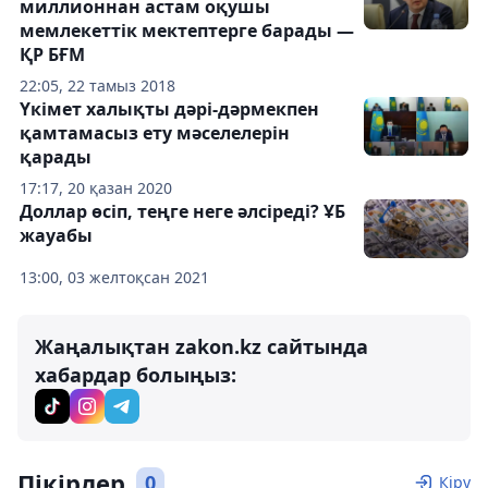
миллионнан астам оқушы
мемлекеттік мектептерге барады —
ҚР БҒМ
22:05, 22 тамыз 2018
Үкімет халықты дәрі-дәрмекпен
қамтамасыз ету мәселелерін
қарады
17:17, 20 қазан 2020
Доллар өсіп, теңге неге әлсіреді? ҰБ
жауабы
13:00, 03 желтоқсан 2021
Жаңалықтан zakon.kz сайтында
хабардар болыңыз:
Пікірлер
0
Кіру