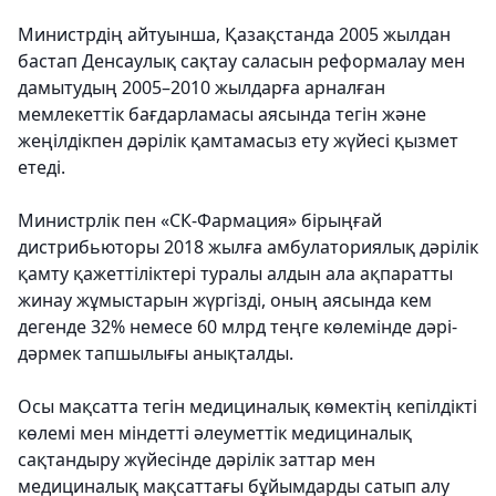
Министрдің айтуынша, Қазақстанда 2005 жылдан
бастап Денсаулық сақтау саласын реформалау мен
дамытудың 2005–2010 жылдарға арналған
мемлекеттік бағдарламасы аясында тегін және
жеңілдікпен дәрілік қамтамасыз ету жүйесі қызмет
етеді.
Министрлік пен «СК-Фармация» бірыңғай
дистрибьюторы 2018 жылға амбулаториялық дәрілік
қамту қажеттіліктері туралы алдын ала ақпаратты
жинау жұмыстарын жүргізді, оның аясында кем
дегенде 32% немесе 60 млрд теңге көлемінде дәрі-
дәрмек тапшылығы анықталды.
Осы мақсатта тегін медициналық көмектің кепілдікті
көлемі мен міндетті әлеуметтік медициналық
сақтандыру жүйесінде дәрілік заттар мен
медициналық мақсаттағы бұйымдарды сатып алу