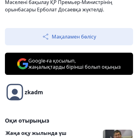
Мәселені бақылау ҚР Премьер-Министрінің
орынбасары Ерболат Досаевқа жүктелді.
Мақаламен бөлісу
Google-ға қосылып,
жаңалықтарды бірінші болып оқыңыз
zkadm
Оқи отырыңыз
Жаңа оқу жылында үш