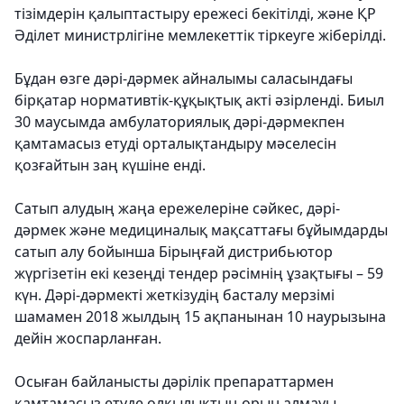
тізімдерін қалыптастыру ережесі бекітілді, және ҚР
Әділет министрлігіне мемлекеттік тіркеуге жіберілді.
Бұдан өзге дәрі-дәрмек айналымы саласындағы
бірқатар нормативтік-құқықтық акті әзірленді. Биыл
30 маусымда амбулаториялық дәрі-дәрмекпен
қамтамасыз етуді орталықтандыру мәселесін
қозғайтын заң күшіне енді.
Сатып алудың жаңа ережелеріне сәйкес, дәрі-
дәрмек және медициналық мақсаттағы бұйымдарды
сатып алу бойынша Бірыңғай дистрибьютор
жүргізетін екі кезеңді тендер рәсімнің ұзақтығы – 59
күн. Дәрі-дәрмекті жеткізудің басталу мерзімі
шамамен 2018 жылдың 15 ақпанынан 10 наурызына
дейін жоспарланған.
Осыған байланысты дәрілік препараттармен
қамтамасыз етуде олқылықтың орын алмауы