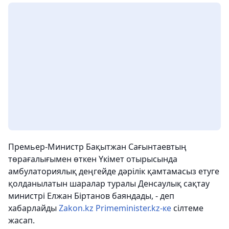
Премьер-Министр Бақытжан Сағынтаевтың
төрағалығымен өткен Үкімет отырысында
амбулаториялық деңгейде дәрілік қамтамасыз етуге
қолданылатын шаралар туралы Денсаулық сақтау
министрі Елжан Біртанов баяндады, - деп
хабарлайды
Zakon.kz
Primeminister.kz-ке
сілтеме
жасап.