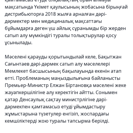
мақсатында Үкімет қаулысының жобасына бірыңғай
дистрибьюторға 2018 жылға арналған дәрі-
дәрмектер мен медициналық мақсаттағы
бұйымдарға деген үш айлық сұранымды бір жерден
сатып алу мүмкіндігі туралы толықтырулар қосу
ұсынылады.
Мәселені қарауды қорытындылай келе, Бақытжан
Сағынтаев дәрі-дәрмек сатып алу мәселелері
Мемлекет басшысының бақылауында екенін атап
өтті. Проблеманың маңыздылығына байланысты
Премьер-Министр Елжан Біртановқа мәселені жеке
жауапкершілігіне алу керектігін айтты. Сонымен
қатар Денсаулық сақтау министрлігіне дәрі-
дәрмекпен қамтамасыз етуді ұйымдастыру
жұмыстарына түзетулер енгізіп, жоспардағы
кемшіліктерді жою туралы тапсырма берілді.