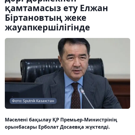
қамтамасыз ету Елжан
Біртановтың жеке
жауапкершілігінде
Фото: Sputnik Казахстан
Мәселені бақылау ҚР Премьер-Министрінің
орынбасары Ерболат Досаевқа жүктелді.