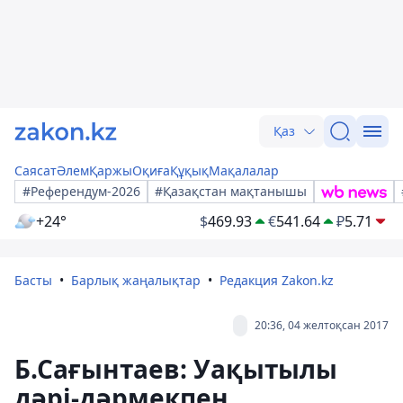
Қаз
Саясат
Әлем
Қаржы
Оқиға
Құқық
Мақалалар
#Референдум-2026
#Қазақстан мақтанышы
+24°
$
469.93
€
541.64
₽
5.71
Басты
Барлық жаңалықтар
Редакция Zakon.kz
20:36, 04 желтоқсан 2017
Б.Сағынтаев: Уақытылы
дәрі-дәрмекпен