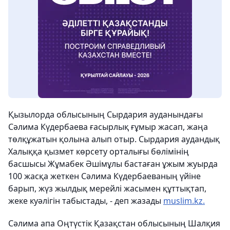
Қызылорда облысының Сырдария ауданындағы
Сәлима Күдербаева ғасырлық ғұмыр жасап, жаңа
төлқұжатын қолына алып отыр. Сырдария аудандық
Халыққа қызмет көрсету орталығы бөлімінің
басшысы Жұмабек Әшімұлы бастаған ұжым жуырда
100 жасқа жеткен Сәлима Күдербаеваның үйіне
барып, жүз жылдық мерейлі жасымен құттықтап,
жеке куәлігін табыстады, - деп жазады
muslim.kz.
Сәлима апа Оңтүстік Қазақстан облысының Шалқия