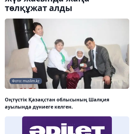
төлқұжат алды
Фото: muslim.kz
Оңтүстік Қазақстан облысының Шалқия
ауылында дүниеге келген.