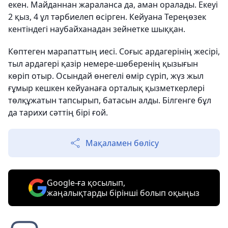
екен. Майданнан жараланса да, аман оралады. Екеуі
2 қыз, 4 ұл тәрбиелеп өсірген. Кейуана Тереңөзек
кентіндегі наубайханадан зейнетке шыққан.
Көптеген марапаттың иесі. Соғыс ардагерінің жесірі,
тыл ардагері қазір немере-шөберенің қызығын
көріп отыр. Осындай өнегелі өмір сүріп, жүз жыл
ғұмыр кешкен кейуанаға орталық қызметкерлері
төлқұжатын тапсырып, батасын алды. Білгенге бұл
да тарихи сәттің бірі ғой.
Мақаламен бөлісу
Google-ға қосылып,
жаңалықтарды бірінші болып оқыңыз