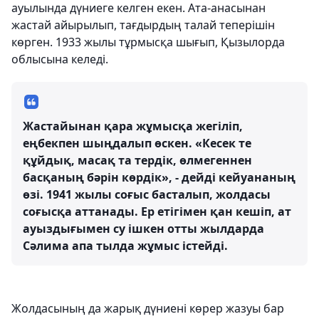
ауылында дүниеге келген екен. Ата-анасынан
жастай айырылып, тағдырдың талай теперішін
көрген. 1933 жылы тұрмысқа шығып, Қызылорда
облысына келеді.
Жастайынан қара жұмысқа жегіліп,
еңбекпен шыңдалып өскен. «Кесек те
құйдық, масақ та тердік, өлмегеннен
басқаның бәрін көрдік», - дейді кейуананың
өзі. 1941 жылы соғыс басталып, жолдасы
соғысқа аттанады. Ер етігімен қан кешіп, ат
ауыздығымен су ішкен отты жылдарда
Сәлима апа тылда жұмыс істейді.
Жолдасының да жарық дүниені көрер жазуы бар