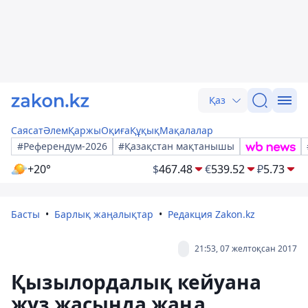
Қаз
Саясат
Әлем
Қаржы
Оқиға
Құқық
Мақалалар
#Референдум-2026
#Қазақстан мақтанышы
+20°
$
467.48
€
539.52
₽
5.73
Басты
Барлық жаңалықтар
Редакция Zakon.kz
21:53, 07 желтоқсан 2017
Қызылордалық кейуана
жүз жасында жаңа