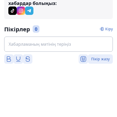
хабардар болыңыз:
Пікірлер
0
Кіру
Пікір жазу