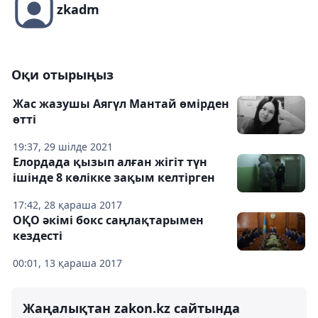
zkadm
Оқи отырыңыз
Жас жазушы Аягүл Мантай өмірден
өтті
19:37, 29 шілде 2021
Елордада қызып алған жігіт түн
ішінде 8 көлікке зақым келтірген
17:42, 28 қараша 2017
ОҚО әкімі бокс саңлақтарымен
кездесті
00:01, 13 қараша 2017
Жаңалықтан zakon.kz сайтында