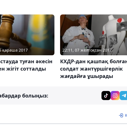
06 қараша 2017
22:11, 07 желтоқсан 2017
тауда туған әкесін
КХДР-дан қашпақ болға
ен жігіт сотталды
солдат жантүршігерлік
жағдайға ұшырады
абардар болыңыз: