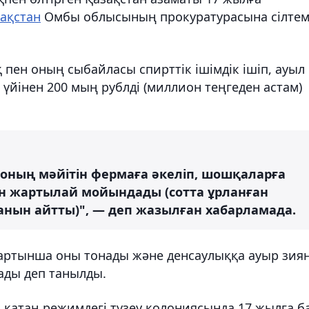
зақстан
Омбы облысының прокуратурасына сілте
пен оның сыбайласы спирттік ішімдік ішіп, ауыл
үйінен 200 мың рублді (миллион теңгеден астам)
оның мәйітін фермаға әкеліп, шошқаларға
н жартылай мойындады (сотта ұрланған
анын айтты)", — деп жазылған хабарламада.
п, артынша оны тонады және денсаулыққа ауыр зия
ады деп танылды.
қатаң режимдегі түзеу колониясында 17 жылға б