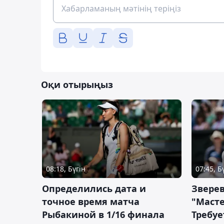
Оқи отырыңыз
08:18, Бүгін
07:45, Б
Определились дата и
Зверев
точное время матча
"Масте
Рыбакиной в 1/16 финала
Требуе