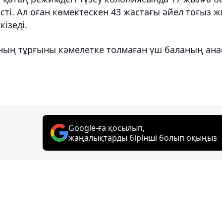
сті. Ал оған көмектескен 43 жастағы әйел тоғыз 
ізеді.
ның тұрғыны кәмелетке толмаған үш баланың ан
Google-ға қосылып,
жаңалықтарды бірінші болып оқыңыз