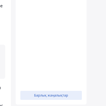
ме
н
Барлық жаңалықтар
ас