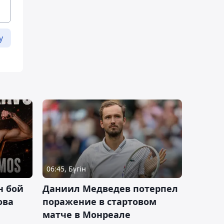
у
06:45, Бүгін
н бой
Даниил Медведев потерпел
ова
поражение в стартовом
матче в Монреале