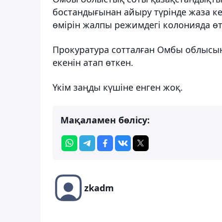
бостандығынан айыру түрінде жаза ке
өмірін жалпы режимдегі колонияда өтк
Прокуратура сотталған Омбы облысы
екенін атап өткен.
Үкім заңды күшіне енген жоқ.
Мақаламен бөлісу:
zkadm