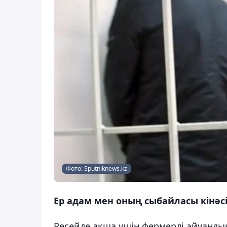
Фото: Sputniknews.kz
Ер адам мен оның сыбайласы кінә
Ресейде ақша үшін фермерді айуандық