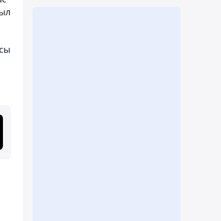
жыл
асы