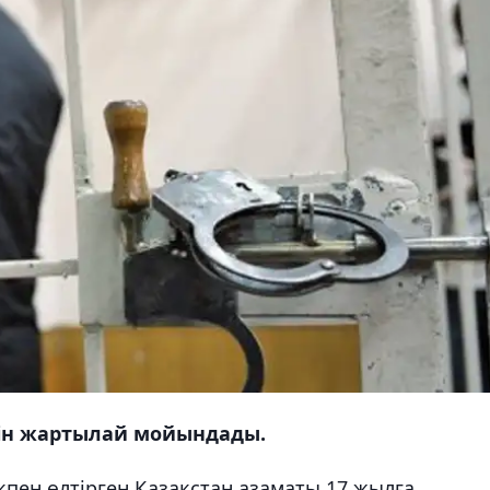
сін жартылай мойындады.
пен өлтірген Қазақстан азаматы 17 жылға