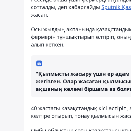
сотталды, деп хабарлайды
Sputnik Қа
жасап.
Осы жылдың ақпанында қазақстандық 
фермерін тұншықтырып өлтіріп, оның 
алып кеткен.
"Қылмысты жасыру үшін ер адам 
жегізген. Олар жасаған қылмысы
ақшаның көлемі біршама аз болғ
40 жастағы қазақстандық кісі өлтірі
келтіре отырып, тонау қылмысын жас
Омбы облыстық соты қазақстандықты 