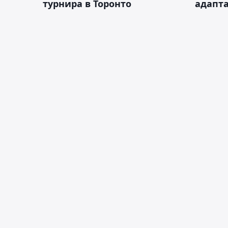
турнира в Торонто
адапт