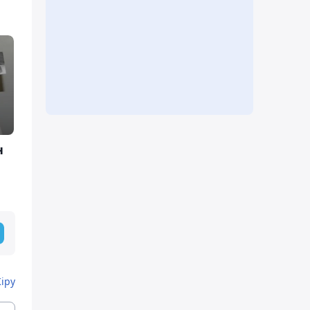
н
Кіру