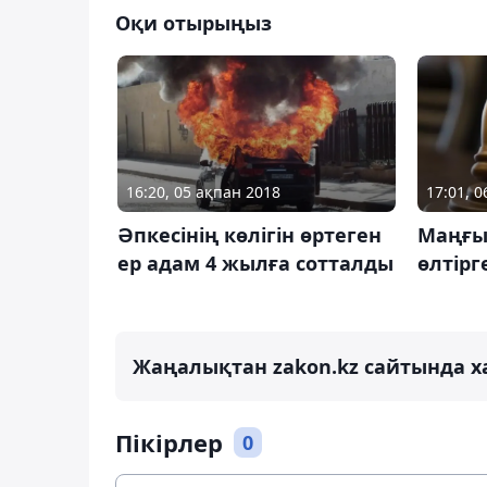
Оқи отырыңыз
16:20, 05 ақпан 2018
17:01, 
Әпкесінің көлігін өртеген
Маңғыс
ер адам 4 жылға сотталды
өлтірг
Жаңалықтан zakon.kz сайтында х
Пікірлер
0