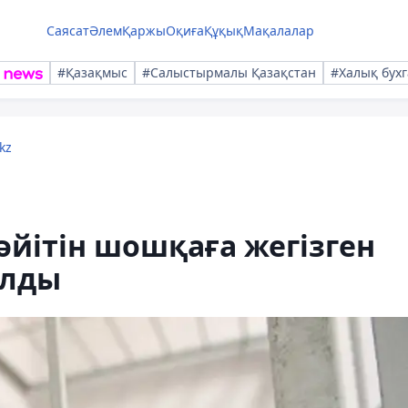
Саясат
Әлем
Қаржы
Оқиға
Құқық
Мақалалар
#Қазақмыс
#Салыстырмалы Қазақстан
#Халық бухг
kz
әйітін шошқаға жегізген
алды