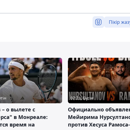
Пікір жаз
үгін
07:23, Бүгін
 – о вылете с
Официально объявле
рса" в Монреале:
Мейирима Нурсултан
тся время на
против Хесуса Рамоса-