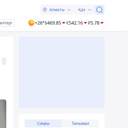
Алматы
Қаз
+26°
$
469.85
€
542.16
₽
5.78
алтері
Соңғы
Танымал