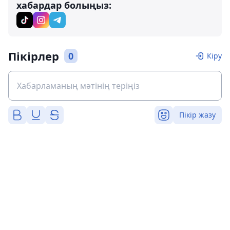
хабардар болыңыз:
Пікірлер
0
Кіру
Пікір жазу