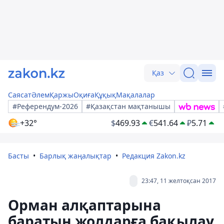
Қаз
Саясат
Әлем
Қаржы
Оқиға
Құқық
Мақалалар
#Референдум-2026
#Қазақстан мақтанышы
+32°
$
469.93
€
541.64
₽
5.71
Басты
Барлық жаңалықтар
Редакция Zakon.kz
23:47, 11 желтоқсан 2017
Орман алқаптарына
баратын жолдарға бақылау