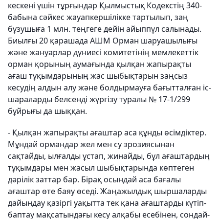
кескені үшін тұрғындар Қылмыстық Кодекстің 340-
бабына сәйкес жауапкершілікке тартылып, заң
бұзушыға 1 млн. теңгеге дейін айыппұл салынады.
Биылғы 20 қарашада АШМ Орман шаруашылығы
және жануарлар дүниесі комитетінің мемлекеттік
орман қорының аумағында қылқан жапырақты
ағаш тұқымдарының жас шыбықтарын заңсыз
кесудің алдын алу және болдырмауға бағытталған іс-
шараларды белсенді жүргізу туралы № 17-1/299
бұйрығы да шыққан.
- Қылқан жапырақты ағаштар аса құнды өсімдіктер.
Мұндай ормандар жел мен су эрозиясынан
сақтайды, ылғалды ұстап, жинайды, бұл ағаштардың
тұқымдары мен жасыл шыбықтарында көптеген
дәрілік заттар бар. Бірақ осындай аса бағалы
ағаштар өте баяу өседі. Жаңажылдық шыршаларды
дайындау қазіргі уақытта тек қана ағаштарды күтіп-
баптау мақсатындағы кесу алқабы есебінен, сондай-