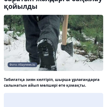
қойылды
Фото: Аltaynews.kz
Табиғатқа зиян келтіріп, шырша ұрлағандарға
салынатын айып мөлшері өте қомақты.