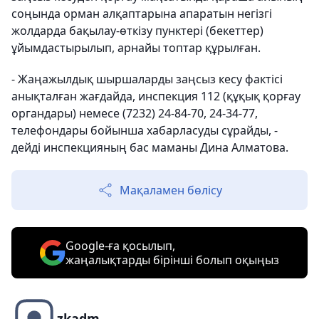
соңында орман алқаптарына апаратын негізгі
жолдарда бақылау-өткізу пунктері (бекеттер)
ұйымдастырылып, арнайы топтар құрылған.
- Жаңажылдық шыршаларды заңсыз кесу фактісі
анықталған жағдайда, инспекция 112 (құқық қорғау
органдары) немесе (7232) 24-84-70, 24-34-77,
телефондары бойынша хабарласуды сұрайды, -
дейді инспекцияның бас маманы Дина Алматова.
Мақаламен бөлісу
Google-ға қосылып,
жаңалықтарды бірінші болып оқыңыз
zkadm