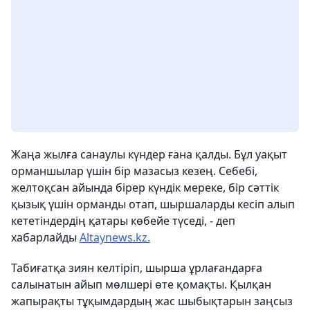
Жаңа жылға санаулы күндер ғана қалды. Бұл уақыт
орманшылар үшін бір мазасыз кезең. Себебі,
желтоқсан айында бірер күндік мереке, бір сәттік
қызық үшін орманды отап, шыршаларды кесіп алып
кететіндердің қатары көбейе түседі, - деп
хабарлайды
Аltaynews.kz.
Табиғатқа зиян келтіріп, шырша ұрлағандарға
салынатын айып мөлшері өте қомақты. Қылқан
жапырақты тұқымдардың жас шыбықтарын заңсыз