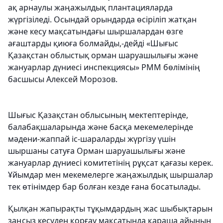
ақ арнаулы жаңажылдық плантацияларда
жүргізіледі. Осындай орындарда өсіріліп жатқан
және кесу мақсатындағы шыршалардан өзге
ағаштарды қиюға болмайды,-дейді «Шығыс
Қазақстан облыстық орман шаруашылығы және
жануарлар дүниесі инспекциясы» РММ бөлімінің
басшысы Алексей Морозов.
Шығыс Қазақстан облысының мектептерінде,
балабақшаларында және басқа мекемелерінде
мәдени-жаппай іс-шараларды жүргізу үшін
шыршаны сатуға Орман шаруашылығы және
жануарлар дүниесі комитетінің рұқсат қағазы керек.
Ұйымдар мен мекемелерге жаңажылдық шыршалар
тек өтінімдер бар болған кезде ғана босатылады.
Қылқан жапырақты тұқымдардың жас шыбықтарын
заңсыз кесуден қорғау мақсатында қараша айының