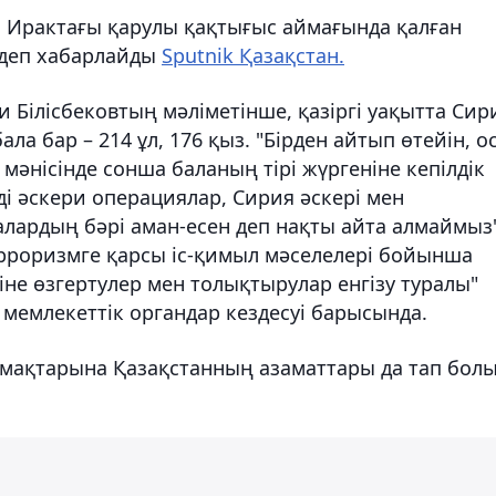
ен Ирактағы қарулы қақтығыс аймағында қалған
 деп хабарлайды
Sputnik Қазақстан.
Білісбековтың мәліметінше, қазіргі уақытта Сир
ала бар – 214 ұл, 176 қыз. "Бірден айтып өтейін, о
 мәнісінде сонша баланың тірі жүргеніне кепілдік
ді әскери операциялар, Сирия әскері мен
лардың бәрі аман-есен деп нақты айта алмаймыз"
ерроризмге қарсы іс-қимыл мәселелері бойынша
іне өзгертулер мен толықтырулар енгізу туралы"
 мемлекеттік органдар кездесуі барысында.
аймақтарына Қазақстанның азаматтары да тап бол