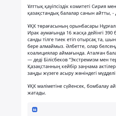
Ұлттық қауіпсіздік комитеті Сирия м
қазақстандық балалар санын айтты, -
ҰҚК төрағасының орынбасары Нұрғали 
Ирак аумағында 16 жасқа дейінгі 390 б
санды тілге тиек етіп отырсақ та, шын
бере алмаймыз. Әлбетте, олар белсен
коалициялар аймағында. Аталған бала
— деді Білісбеков "Экстремизм мен т
Қазақстанның кейбір заңнама актілер
заңды жүзеге асыру жөніндегі мүдделі
ҰҚК мәліметіне сүйенсек, бомбалау 
жатады.