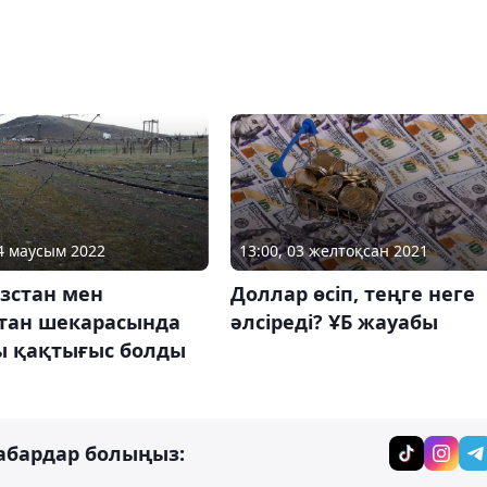
14 маусым 2022
13:00, 03 желтоқсан 2021
зстан мен
Доллар өсіп, теңге неге
стан шекарасында
әлсіреді? ҰБ жауабы
ы қақтығыс болды
абардар болыңыз: