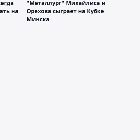
сегда
"Металлург" Михайлиса и
ать на
Орехова сыграет на Кубке
Минска