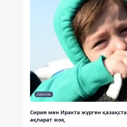
Zakon.kz
Сирия мен Иракта жүрген қазақст
ақпарат жоқ