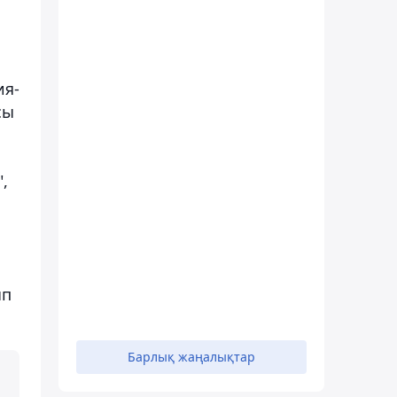
ия-
сы
,
ып
Барлық жаңалықтар