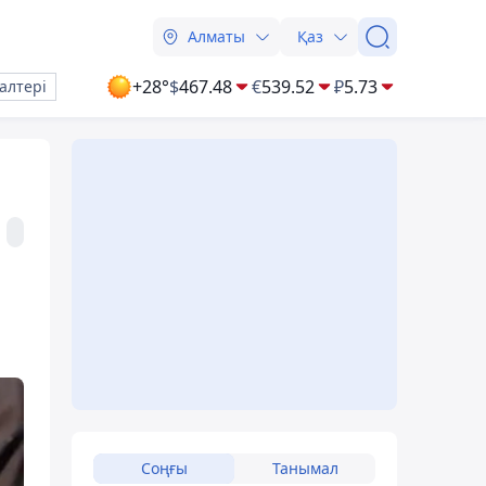
Алматы
Қаз
+28°
$
467.48
€
539.52
₽
5.73
алтері
Соңғы
Танымал