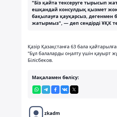
"Біз қайта тексеруге тырысып жа
ешқандай консулдық қызмет жоқ,
бақылауға қауқарсыз, дегенмен 
жатырмыз", — деп сендірді ҰҚК 
Қазір Қазақстанға 63 бала қайтарылғ
"Бұл балаларды оңалту үшін қауырт жұ
Білісбеков.
Мақаламен бөлісу:
zkadm