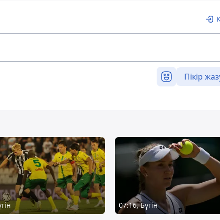
Пікір жаз
үгін
07:16, Бүгін