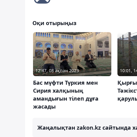
Оқи отырыңыз
12:47, 08 ақпан 2023
10:01, 
Бас мүфти Түркия мен
Қырғы
Сирия халқының
Тәжік
амандығын тілеп дұға
қарул
жасады
Жаңалықтан zakon.kz сайтында х