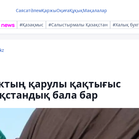
Саясат
Әлем
Қаржы
Оқиға
Құқық
Мақалалар
#Қазақмыс
#Салыстырмалы Қазақстан
#Халық бухг
kz
актың қарулы қақтығыс
қстандық бала бар