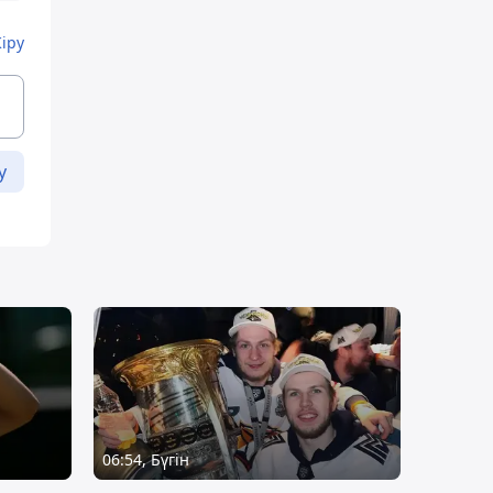
Кіру
у
06:54, Бүгін