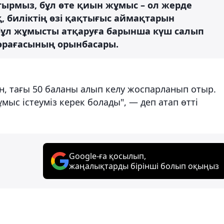
тырмыз, бұл өте қиын жұмыс – ол жерде
 биліктің өзі қақтығыс аймақтарын
бұл жұмысты атқаруға барынша күш салып
төрағасының орынбасары.
ан, тағы 50 баланы алып келу жоспарланып отыр.
мыс істеуміз керек болады", — деп атап өтті
Google-ға қосылып,
жаңалықтарды бірінші болып оқыңыз