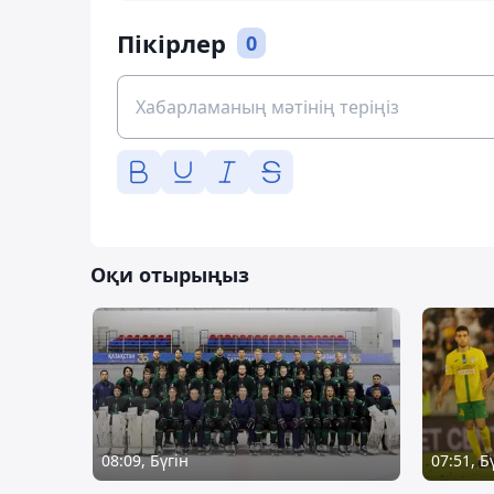
Пікірлер
0
Оқи отырыңыз
08:09, Бүгін
07:51, Б