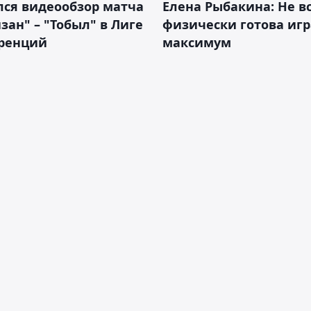
лся видеообзор матча
Елена Рыбакина: Не в
зан" – "Тобыл" в Лиге
физически готова игр
ренций
максимум