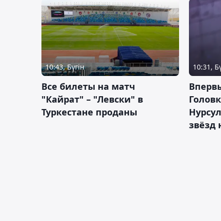
10:43, Бүгін
10:31, Б
Все билеты на матч
Вперв
"Кайрат" – "Левски" в
Головк
Туркестане проданы
Нурсул
звёзд 