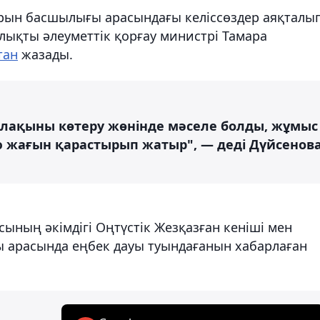
рын басшылығы арасындағы келіссөздер аяқталы
алықты әлеуметтік қорғау министрі Тамара
тан
жазады.
алақыны көтеру жөнінде мәселе болды, жұмыс
қою жағын қарастырып жатыр", — деді Дүйсенов
ның әкімдігі Оңтүстік Жезқазған кеніші мен
 арасында еңбек дауы туындағанын хабарлаған