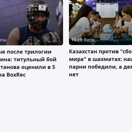
10:19, Бүгін
үгін
Казахстан против "сб
ые после трилогии
мира" в шахматах: н
ина: титульный бой
парни победили, а д
танова оценили в 5
нет
на BoxRec