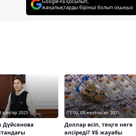
Google-ға қосылып,
жаңалықтарды бірінші болып оқыңыз
08 қаңтар 2025
13:00, 03 желтоқсан 2021
а Дүйсенова
Доллар өсіп, теңге неге
стандағы
әлсіреді? ҰБ жауабы