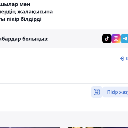
шылар мен
лердің жалақысына
ы пікір білдірді
абардар болыңыз:
Пікір жаз