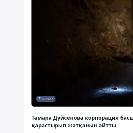
Zakon.kz
Тамара Дүйсенова корпорация басш
қарастырып жатқанын айтты