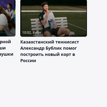
10:02, Бүгін
орной
Казахстанский теннисист
аши
Александр Бублик помог
евушки
построить новый корт в
России