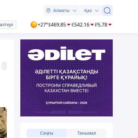
Алматы
Қаз
+27°
$
469.85
€
542.16
₽
5.78
алтері
Соңғы
Танымал