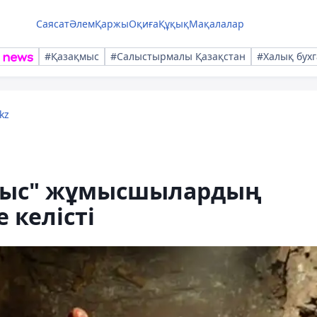
Саясат
Әлем
Қаржы
Оқиға
Құқық
Мақалалар
#Қазақмыс
#Салыстырмалы Қазақстан
#Халық бухг
kz
қмыс" жұмысшылардың
 келісті