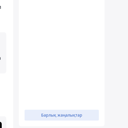
п
а
Барлық жаңалықтар