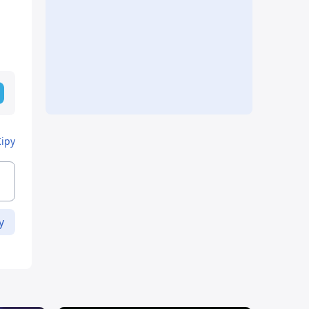
Кіру
у