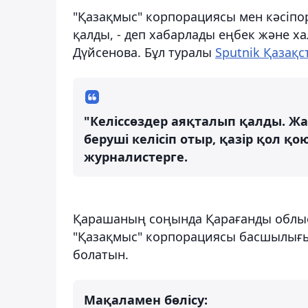
"Қазақмыс" корпорациясы мен кәсіпо
қалды, - деп хабарлады еңбек және х
Дүйсенова. Бұл туралы
Sputnik Қазақс
"Келіссөздер аяқталып қалды. Ж
беруші келісіп отыр, қазір қол 
журналистерге.
Қарашаның соңында Қарағанды облысы
"Қазақмыс" корпорациясы басшылығы
болатын.
Мақаламен бөлісу: