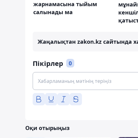
жарнамасына тыйым
мұнай
салынады ма
кенші
қатыст
Жаңалықтан zakon.kz сайтында х
Пікірлер
0
Оқи отырыңыз