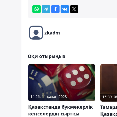
zkadm
Оқи отырыңыз
14:26, 11 қазан 2023
15:39, 
Қазақстанда букмекерлік
Тамар
кеңселердің сыртқы
Қазақ