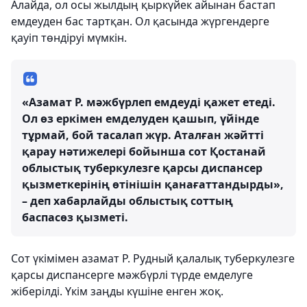
Алайда, ол осы жылдың қыркүйек айынан бастап
емдеуден бас тартқан. Ол қасында жүргендерге
қауіп төндіруі мүмкін.
«Азамат Р. мәжбүрлеп емдеуді қажет етеді.
Ол өз еркімен емделуден қашып, үйінде
тұрмай, бой тасалап жүр. Аталған жәйтті
қарау нәтижелері бойынша сот Қостанай
облыстық туберкулезге қарсы диспансер
қызметкерінің өтінішін қанағаттандырды»,
– деп хабарлайды облыстық соттың
баспасөз қызметі.
Сот үкімімен азамат Р. Рудный қалалық туберкулезге
қарсы диспансерге мәжбүрлі түрде емделуге
жіберілді. Үкім заңды күшіне енген жоқ.