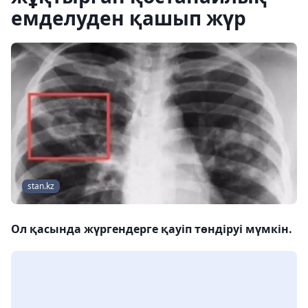
емделуден қашып жүр
stan.kz
Ол қасында жүргендерге қауіп төндіруі мүмкін.