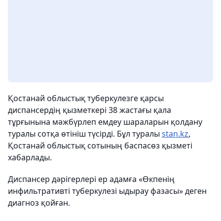
Қостанай облыстық туберкулезге қарсы
диспансердің қызметкері 38 жастағы қала
тұрғынына мәжбүрлеп емдеу шараларын қолдану
туралы сотқа өтініш түсірді. Бұл туралы
stan.kz
,
Қостанай облыстық сотының баспасөз қызметі
хабарлады.
Диспансер дәрігерлері ер адамға «Өкпенің
инфильтративті туберкулезі ыдырау фазасы» деген
диагноз қойған.