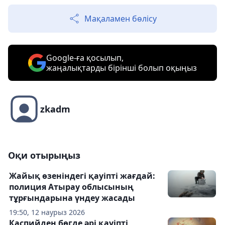
Мақаламен бөлісу
Google-ға қосылып,
жаңалықтарды бірінші болып оқыңыз
zkadm
Оқи отырыңыз
Жайық өзеніндегі қауіпті жағдай:
полиция Атырау облысының
тұрғындарына үндеу жасады
19:50, 12 наурыз 2026
Каспийден бөгде әрі қауіпті