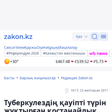
Қаз
Саясат
Әлем
Қаржы
Оқиға
Құқық
Мақалалар
#Референдум-2026
#Қазақстан мақтанышы
+30°
$
467.48
€
539.52
₽
5.73
Басты
Барлық жаңалықтар
Редакция Zakon.kz
16:17, 22 желтоқсан 2017
Туберкулездің қауіпті түрін
жұқтырған қостанайлық