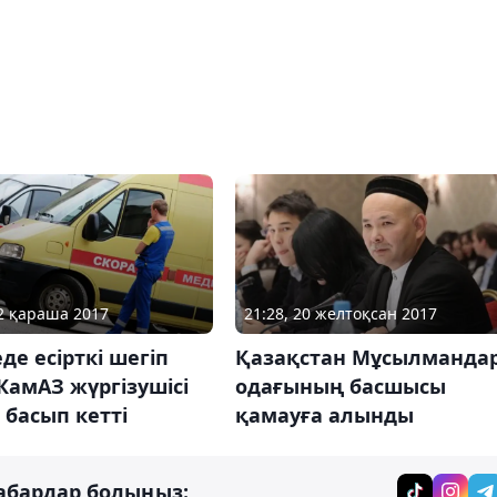
22 қараша 2017
21:28, 20 желтоқсан 2017
де есірткі шегіп
Қазақстан Мұсылманда
КамАЗ жүргізушісі
одағының басшысы
 басып кетті
қамауға алынды
абардар болыңыз: