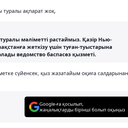
ы туралы ақпарат жоқ.
 туралы мәліметті растаймыз. Қазір Нью-
зақстанға жеткізу үшін туған-туыстарына
лады ведомство баспасөз қызметі.
іметке сүйенсек, қыз жазатайым оқиға салдарынан
Google-ға қосылып,
жаңалықтарды бірінші болып оқыңыз