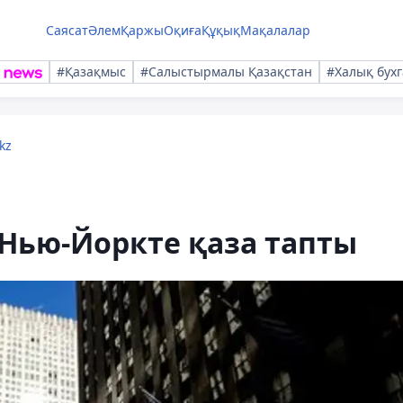
Саясат
Әлем
Қаржы
Оқиға
Құқық
Мақалалар
#Қазақмыс
#Салыстырмалы Қазақстан
#Халық бухг
kz
Нью-Йоркте қаза тапты