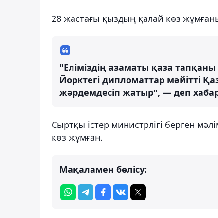
28 жастағы қыздың қалай көз жұмған
"Еліміздің азаматы қаза тапқаны
Йорктегі дипломаттар мәйітті Қа
жәрдемдесіп жатыр", — деп хабар
Сыртқы істер министрлігі берген мәл
көз жұмған.
Мақаламен бөлісу: