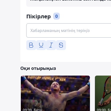
Пікірлер
0
Оқи отырыңыз
09:39, Бүгін
09:00, Б