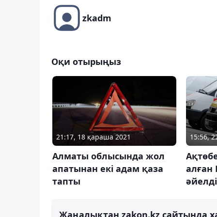
zkadm
Оқи отырыңыз
21:17, 18 қараша 2021
15:56, 
Алматы облысында жол
Ақтөбе
апатынан екі адам қаза
алған 
тапты
әйелді
Жаңалықтан zakon.kz сайтында х