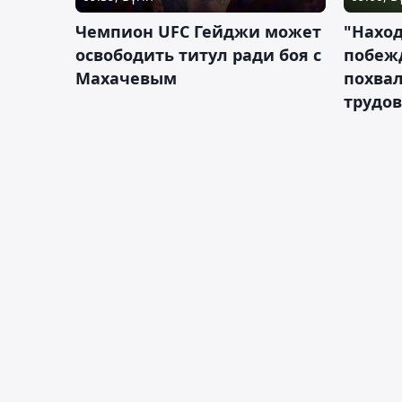
Чемпион UFC Гейджи может
"Наход
освободить титул ради боя с
побежд
Махачевым
похва
трудов