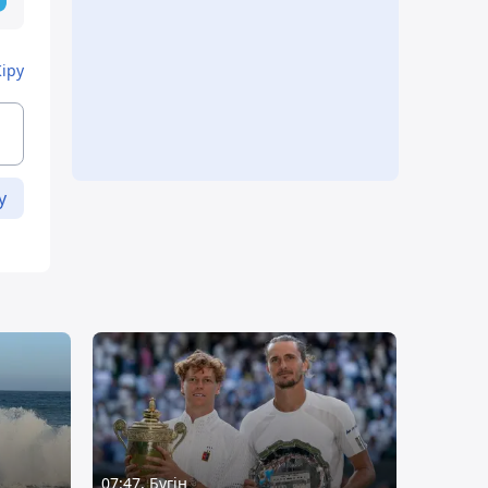
Кіру
у
07:47, Бүгін