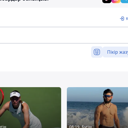
Пікір жаз
үгін
08:19, Бүгін