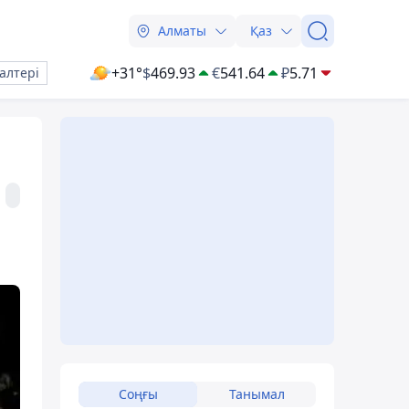
Алматы
Қаз
+31°
$
469.93
€
541.64
₽
5.71
алтері
Соңғы
Танымал