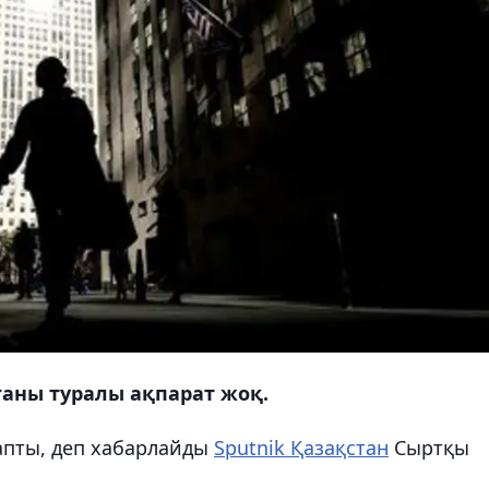
ғаны туралы ақпарат жоқ.
апты, деп хабарлайды
Sputnik Қазақстан
Сыртқы