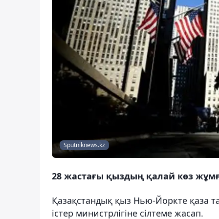
Sputniknews.kz
28 жастағы қыздың қалай көз жұм
Қазақстандық қыз Нью-Йоркте қаза т
істер министрлігіне сілтеме жасап.