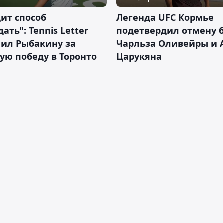
ит способ
Легенда UFC Кормье
ать": Tennis Letter
подетвердил отмену 
лил Рыбакину за
Чарльза Оливейры и 
ую победу в Торонто
Царукяна