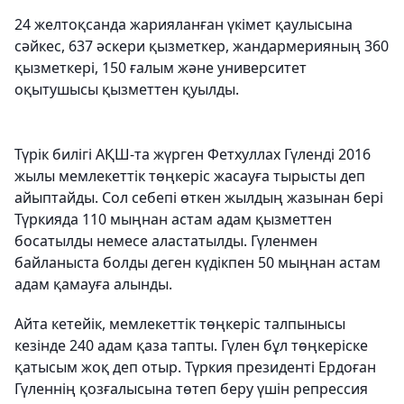
24 желтоқсанда жарияланған үкімет қаулысына
сәйкес, 637 әскери қызметкер, жандармерияның 360
қызметкері, 150 ғалым және университет
оқытушысы қызметтен қуылды.
Түрік билігі АҚШ-та жүрген Фетхуллах Гүленді 2016
жылы мемлекеттік төңкеріс жасауға тырысты деп
айыптайды. Сол себепі өткен жылдың жазынан бері
Түркияда 110 мыңнан астам адам қызметтен
босатылды немесе аластатылды. Гүленмен
байланыста болды деген күдікпен 50 мыңнан астам
адам қамауға алынды.
Айта кетейік, мемлекеттік төңкеріс талпынысы
кезінде 240 адам қаза тапты. Гүлен бұл төңкеріске
қатысым жоқ деп отыр. Түркия президенті Ердоған
Гүленнің қозғалысына төтеп беру үшін репрессия