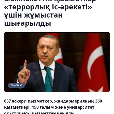
«террорлық іс-әрекеті»
үшін жұмыстан
шығарылды
Zakon.kz
637 әскери қызметкер, жандармерияның 360
қызметкері, 150 ғалым және университет
оқытушысы қызметтен қуылды.