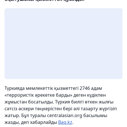
Түркияда мемлекеттік қызметтегі 2746 адам
«террористік әрекетке барды» деген күдікпен
жұмыстан босатылды. Түркия билігі өткен жылғы
сәтсіз әскери төңкерістен бері әлі тазарту жүргізіп
жатыр. Бұл туралы centralasian.org басылымы
жазды, деп хабарлайды
Вaq.kz
.