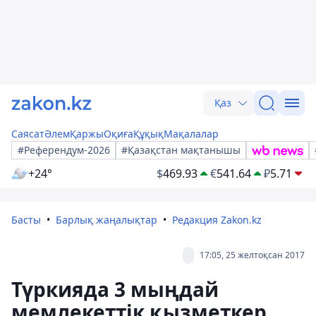
Қаз
Саясат
Әлем
Қаржы
Оқиға
Құқық
Мақалалар
#Референдум-2026
#Қазақстан мақтанышы
+24°
$
469.93
€
541.64
₽
5.71
Басты
Барлық жаңалықтар
Редакция Zakon.kz
17:05, 25 желтоқсан 2017
Түркияда 3 мыңдай
мемлекеттік қызметкер