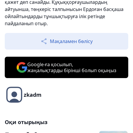
қажет деп санайды. Құқыққорғаушылардың
айтуынша, төңкеріс талпынысын Ердоған басқаша
ойлайтындарды тұншықтыруға ілік ретінде
пайдаланып отыр.
Мақаламен бөлісу
Google-ға қосылып,
жаңалықтарды бірінші болып оқыңыз
zkadm
Оқи отырыңыз