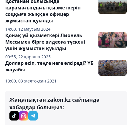
Қостанай облысында
қарамағындағы қызметкерін
соққыға жыққан офицер
жұмыстан қуылды
14:03, 12 маусым 2024
Қонақ үй қызметкері Лионель
Мессимен бірге видеоға түскені
үшін жұмыстан қуылды
09:55, 22 қараша 2025
Доллар өсіп, теңге неге әлсіреді? ҰБ
жауабы
13:00, 03 желтоқсан 2021
Жаңалықтан zakon.kz сайтында
хабардар болыңыз: