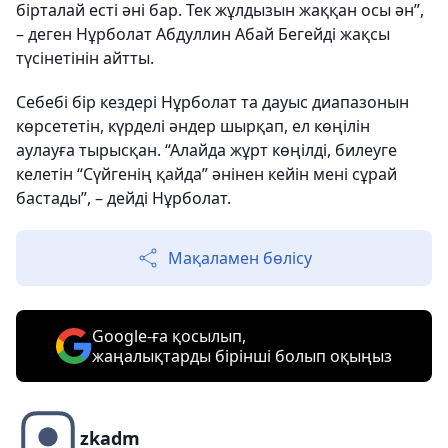
бірталай есті әні бар. Тек жұлдызын жаққан осы ән”,
– деген Нұрболат Абдуллин Абай Бегейді жақсы
түсінетінін айтты.
Себебі бір кездері Нұрболат та дауыс диапазонын
көрсететін, күрделі әндер шырқап, ел көңілін
аулауға тырысқан. “Алайда жұрт көңілді, билеуге
келетін “Сүйгенің қайда” әнінен кейін мені сұрай
бастады”, – дейді Нұрболат.
Мақаламен бөлісу
Google-ға қосылып,
жаңалықтарды бірінші болып оқыңыз
zkadm