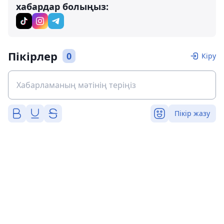
хабардар болыңыз:
Пікірлер
0
Кіру
Пікір жазу