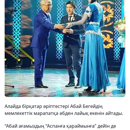
Алайда бірқатар әріптестері Абай Бегейдің
мемлекеттік марапатқа әбден лайық екенін айтады.
“Абай ағамыздың “Аспанға қараймынға” дейін де