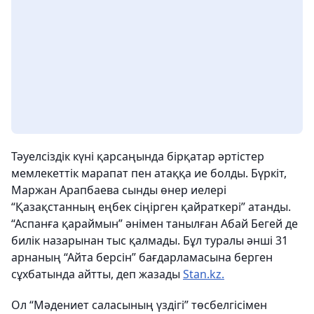
Тәуелсіздік күні қарсаңында бірқатар әртістер
мемлекеттік марапат пен атаққа ие болды. Бүркіт,
Маржан Арапбаева сынды өнер иелері
“Қазақстанның еңбек сіңірген қайраткері” атанды.
“Аспанға қараймын” әнімен танылған Абай Бегей де
билік назарынан тыс қалмады. Бұл туралы әнші 31
арнаның “Айта берсін” бағдарламасына берген
сұхбатында айтты, деп жазады
Stan.kz.
Ол “Мәдениет саласының үздігі” төсбелгісімен