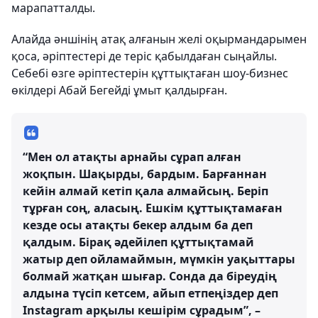
марапатталды.
Алайда әншінің атақ алғанын желі оқырмандарымен
қоса, әріптестері де теріс қабылдаған сыңайлы.
Себебі өзге әріптестерін құттықтаған шоу-бизнес
өкілдері Абай Бегейді ұмыт қалдырған.
“Мен ол атақты арнайы сұрап алған
жоқпын. Шақырды, бардым. Барғаннан
кейін алмай кетіп қала алмайсың. Беріп
тұрған соң, аласың. Ешкім құттықтамаған
кезде осы атақты бекер алдым ба деп
қалдым. Бірақ әдейілеп құттықтамай
жатыр деп ойламаймын, мүмкін уақыттары
болмай жатқан шығар. Сонда да біреудің
алдына түсіп кетсем, айып етпеңіздер деп
Instagram арқылы кешірім сұрадым”, –