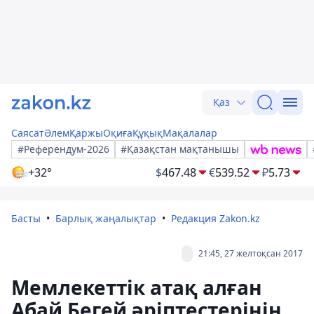
Қаз
Саясат
Әлем
Қаржы
Оқиға
Құқық
Мақалалар
#Референдум-2026
#Қазақстан мақтанышы
+32°
$
467.48
€
539.52
₽
5.73
Басты
Барлық жаңалықтар
Редакция Zakon.kz
21:45, 27 желтоқсан 2017
Мемлекеттік атақ алған
Абай Бегей әріптестерінің