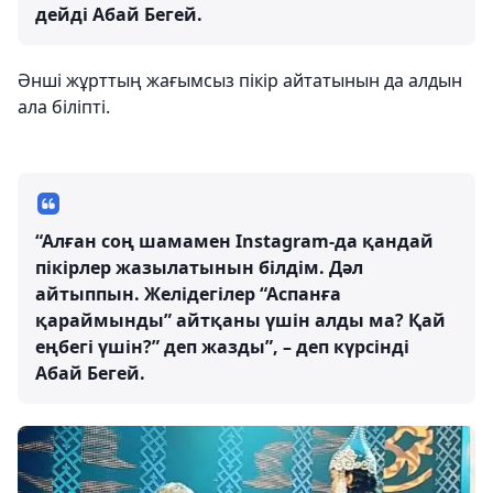
дейді Абай Бегей.
Әнші жұрттың жағымсыз пікір айтатынын да алдын
ала біліпті.
“Алған соң шамамен Instagram-да қандай
пікірлер жазылатынын білдім. Дәл
айтыппын. Желідегілер “Аспанға
қараймынды” айтқаны үшін алды ма? Қай
еңбегі үшін?” деп жазды”, – деп күрсінді
Абай Бегей.