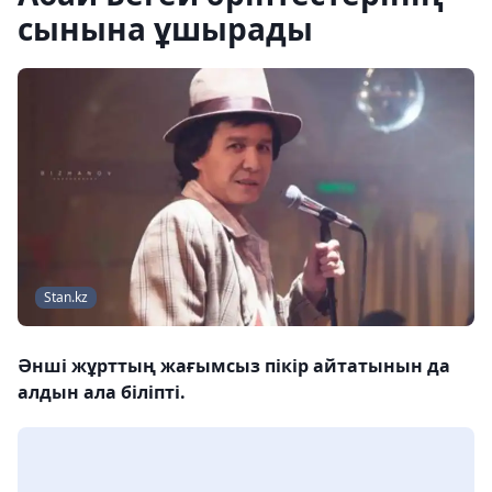
сынына ұшырады
Stan.kz
Әнші жұрттың жағымсыз пікір айтатынын да
алдын ала біліпті.