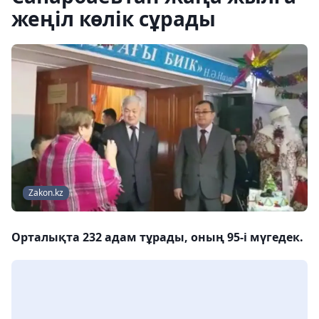
жеңіл көлік сұрады
Zakon.kz
Орталықта 232 адам тұрады, оның 95-і мүгедек.