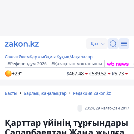
Қаз
Саясат
Әлем
Қаржы
Оқиға
Құқық
Мақалалар
#Референдум-2026
#Қазақстан мақтанышы
+29°
$
467.48
€
539.52
₽
5.73
Басты
Барлық жаңалықтар
Редакция Zakon.kz
20:24, 29 желтоқсан 2017
Қарттар үйінің тұрғындары
Сапарбаевтан Жаңа жылға