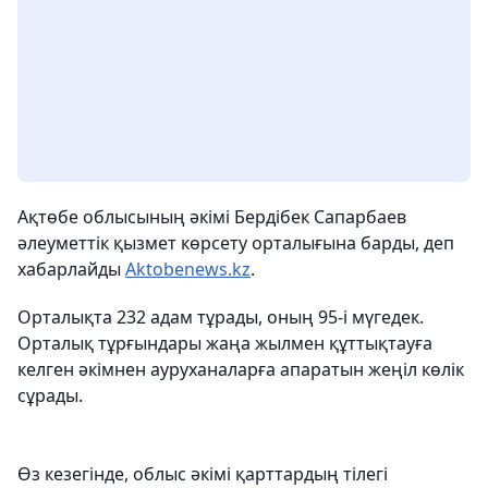
Ақтөбе облысының əкімі Бердібек Сапарбаев
əлеуметтік қызмет көрсету орталығына барды, деп
хабарлайды
Aktobenews.kz
.
Орталықта 232 адам тұрады, оның 95-і мүгедек.
Орталық тұрғындары жаңа жылмен құттықтауға
келген əкімнен ауруханаларға апаратын жеңіл көлік
сұрады.
Өз кезегінде, облыс əкімі қарттардың тілегі