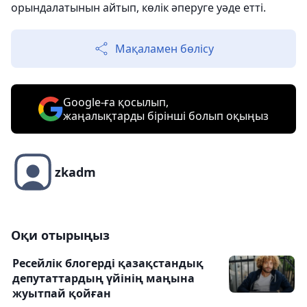
орындалатынын айтып, көлік əперуге уəде етті.
Мақаламен бөлісу
Google-ға қосылып,
жаңалықтарды бірінші болып оқыңыз
zkadm
Оқи отырыңыз
Ресейлік блогерді қазақстандық
депутаттардың үйінің маңына
жуытпай қойған