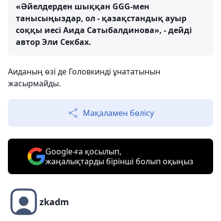
«Әйелдерден шыққан GGG-мен
танысыңыздар, ол - қазақстандық ауыр
соққы иесі Аида Сатыбалдинова», - дейді
автор Эли Секбах.
Аиданың өзі де Головкинді ұнататынын
жасырмайды.
Мақаламен бөлісу
Google-ға қосылып,
жаңалықтарды бірінші болып оқыңыз
zkadm