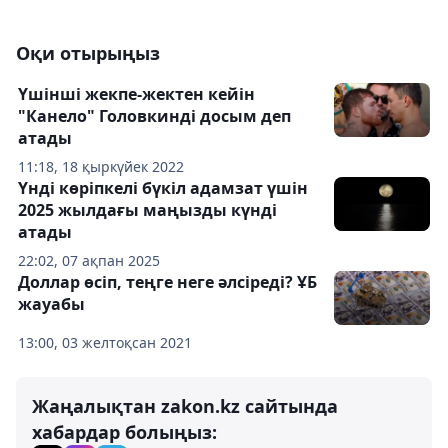
Оқи отырыңыз
Үшінші жекпе-жектен кейін
"Канело" Головкинді досым деп
атады
11:18, 18 қыркүйек 2022
Үнді көріпкелі бүкіл адамзат үшін
2025 жылдағы маңызды күнді
атады
22:02, 07 ақпан 2025
Доллар өсіп, теңге неге әлсіреді? ҰБ
жауабы
13:00, 03 желтоқсан 2021
Жаңалықтан zakon.kz сайтында
хабардар болыңыз: