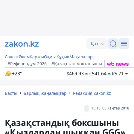
Қаз
Саясат
Әлем
Қаржы
Оқиға
Құқық
Мақалалар
#Референдум-2026
#Қазақстан мақтанышы
+23°
$
469.93
€
541.64
₽
5.71
Басты
Барлық жаңалықтар
Редакция Zakon.kz
15:18, 03 қаңтар 2018
Қазақстандық боксшыны
«Қыздардан шыққан GGG»