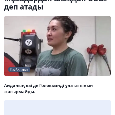
деп атады
ҚазАқпарат
Аиданың өзі де Головкинді ұнататынын
жасырмайды.