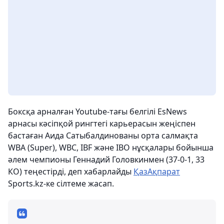
Боксқа арналған Youtube-тағы белгілі EsNews
арнасы кәсіпқой рингтегі карьерасын жеңіспен
бастаған Аида Сатыбалдинованы орта салмақта
WBA (Super), WBC, IBF және IBO нұсқалары бойынша
әлем чемпионы Геннадий Головкинмен (37-0-1, 33
КО) теңестірді, деп хабарлайды
ҚазАқпарат
Sports.kz-ке сілтеме жасап.