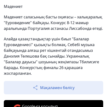
Мәдениет
Мәдениет саласының басты оқиғасы – халықаралық
"Еуровидение" байқауы. Конкурс 8-12 мамыр
аралығында Португалия астанасы Лиссабонда өтеді.
Алайда қазақстандықтар үшін биыл "Балалар
Еуровидениесі" қызықты болмақ. Себебі музыка
байқауында алғаш рет кішкентай отандасымыз
Данэлия Төлешова бақ сынайды. Украиналық
"Балалар дауысы" шоуының жеңімпазы Тбилисиге
барады. Конкурстың финалы 26 қарашаға
жоспарланған.
Мақаламен бөлісу
Google-ға қосылып,