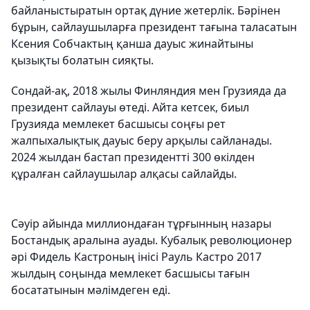
байланыстыратын ортақ дүние жетерлік. Бәрінен
бұрын, сайлаушыларға президент тағына таласатын
Ксения Собчактың қанша дауыс жинайтыны
қызықты болатын сияқты.
Сондай-ақ, 2018 жылы Финляндия мен Грузияда да
президент сайлауы өтеді. Айта кетсек, биыл
Грузияда мемлекет басшысы соңғы рет
жалпыхалықтық дауыс беру арқылы сайланады.
2024 жылдан бастап президентті 300 өкілден
құралған сайлаушылар алқасы сайлайды.
Сәуір айында миллиондаған тұрғынның назары
Бостандық аралына ауады. Кубалық революционер
әрі Фидель Кастроның інісі Рауль Кастро 2017
жылдың соңында мемлекет басшысы тағын
босататынын мәлімдеген еді.