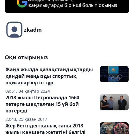
жаңалықтарды бірінші болып оқыңыз
zkadm
Оқи отырыңыз
Жаңа жылда қазақстандықтарды
қандай маңызды спорттық
оқиғалар күтіп тұр
09:51, 04 қаңтар 2024
2018 жылы Петропавлда 1660
пәтерге шақталған 15 үй бой
көтередi
22:43, 25 қазан 2017
Жер бетіндегі халық саны 2018
жылы қаншаға жететіні белгілі