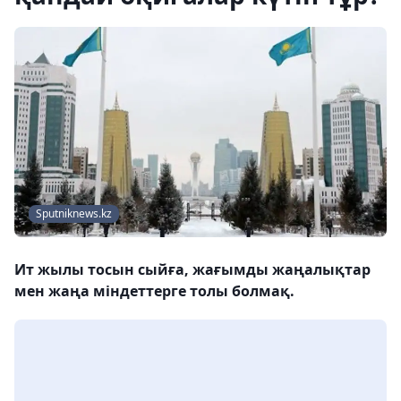
Sputniknews.kz
Ит жылы тосын сыйға, жағымды жаңалықтар
мен жаңа міндеттерге толы болмақ.