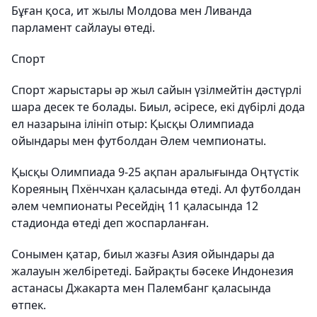
Бұған қоса, ит жылы Молдова мен Ливанда
парламент сайлауы өтеді.
Спорт
Спорт жарыстары әр жыл сайын үзілмейтін дәстүрлі
шара десек те болады. Биыл, әсіресе, екі дүбірлі дода
ел назарына ілініп отыр: Қысқы Олимпиада
ойындары мен футболдан Әлем чемпионаты.
Қысқы Олимпиада 9-25 ақпан аралығында Оңтүстік
Кореяның Пхёнчхан қаласында өтеді. Ал футболдан
әлем чемпионаты Ресейдің 11 қаласында 12
стадионда өтеді деп жоспарланған.
Сонымен қатар, биыл жазғы Азия ойындары да
жалауын желбіретеді. Байрақты бәсеке Индонезия
астанасы Джакарта мен Палембанг қаласында
өтпек.