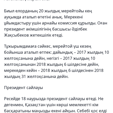
Биыл елорданың 20 жылдық мерейтойы кең
ауқымда аталып өтетіні анық. Мерекені
ұйымдастыру үшін арнайы комиссия құрылды. Оған
президент әкімшілігінің басшысы Әділбек
Жақсыбеков жетекшілік етеді.
Тұжырымдамаға сәйкес, мерейтой үш кезең
бойынша аталып өтпек: дайындық – 2017 жылдың 10
желтоқсанына дейін, негізгі – 2017 жылдың 10
желтоқсанынан 2018 жылдың 6 шілдесіне дейін,
мерекеден кейін – 2018 жылдың 6 шілдесінен 2018
жылдың 31 желтоқсанына дейін.
Президент сайлауы
Ресейде 18 наурызда президент сайлауы өтеді. Не
дегенмен, Қазақстан үшін көрші мемлекетті кім
басқаратыны маңызды екені айқын. Себебі қос елді