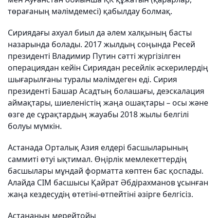
төрағаның мәлімдемесі) қабылдау болмақ.
Сириядағы ахуал биыл да әлем халқының басты
назарында болады. 2017 жылдың соңында Ресей
президенті Владимир Путин сәтті жүргізілген
операциядан кейін Сириядан ресейлік әскерилердің
шығарылғаны туралы мәлімдеген еді. Сирия
президенті Башар Асадтың болашағы, деэскалация
аймақтары, шиеленістің жаңа ошақтары – осы және
өзге де сұрақтардың жауабы 2018 жылы белгілі
болуы мүмкін.
Астанада Орталық Азия елдері басшыларының
саммиті өтуі ықтимал. Өңірлік мемлекеттердің
басшылары мұндай форматта көптен бас қоспады.
Алайда СІМ басшысы Қайрат Әбдірахманов ұсынған
жаңа кездесудің өтетіні-өтпейтіні әзірге белгісіз.
Астананың мерейтойы