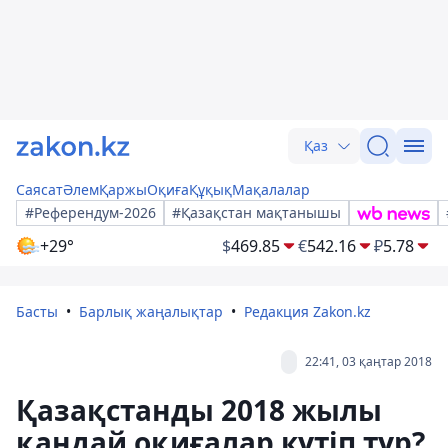
Қаз
Саясат
Әлем
Қаржы
Оқиға
Құқық
Мақалалар
#Референдум-2026
#Қазақстан мақтанышы
+29°
$
469.85
€
542.16
₽
5.78
Басты
Барлық жаңалықтар
Редакция Zakon.kz
22:41, 03 қаңтар 2018
Қазақстанды 2018 жылы
қандай оқиғалар күтіп тұр?