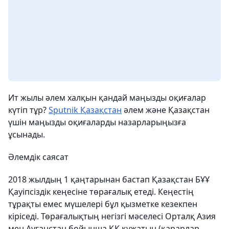
Ит жылы әлем халқын қандай маңызды оқиғалар
күтіп тұр?
Sputnik Қазақстан
әлем және Қазақстан
үшін маңызды оқиғаларды назарларыңызға
ұсынады.
Әлемдік саясат
2018 жылдың 1 қаңтарынан бастап Қазақстан БҰҰ
Қауіпсіздік кеңесіне төрағалық етеді. Кеңестің
тұрақты емес мүшелері бұл қызметке кезекпен
кіріседі. Төрағалықтың негізгі мәселесі Орталқ Азия
мен Ауғанстан бойынша ҚК құжатын (қарарлар,