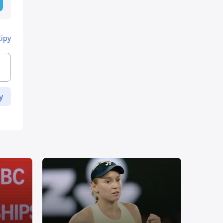
Кіру
у