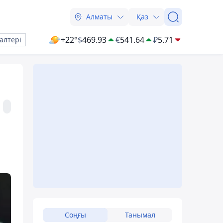
Алматы
Қаз
+22°
$
469.93
€
541.64
₽
5.71
алтері
Соңғы
Танымал