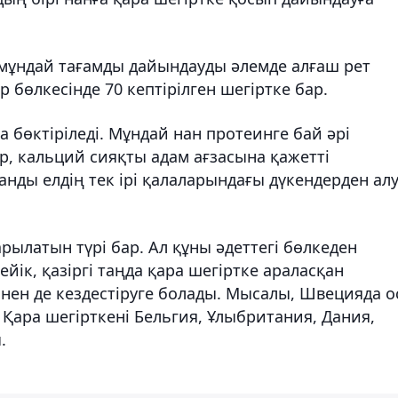
р мұндай тағамды дайындауды әлемде алғаш рет
 бөлкесінде 70 кептірілген шегіртке бар.
ға бөктіріледі. Мұндай нан протеинге бай әрі
р, кальций сияқты адам ағзасына қажетті
анды елдің тек ірі қалаларындағы дүкендерден ал
рылатын түрі бар. Ал құны әдеттегі бөлкеден
йік, қазіргі таңда қара шегіртке араласқан
нен де кездестіруге болады. Мысалы, Швецияда 
 Қара шегірткені Бельгия, Ұлыбритания, Дания,
.