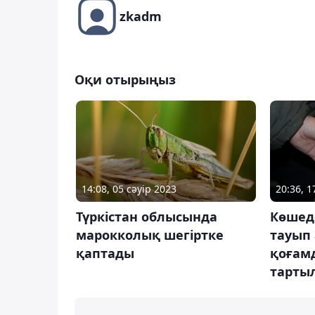
zkadm
Оқи отырыңыз
14:08, 05 сәуір 2023
20:36, 
Түркістан облысында
Көшеде
марокколық шегіртке
тауып 
қаптады
қоғам
тарты