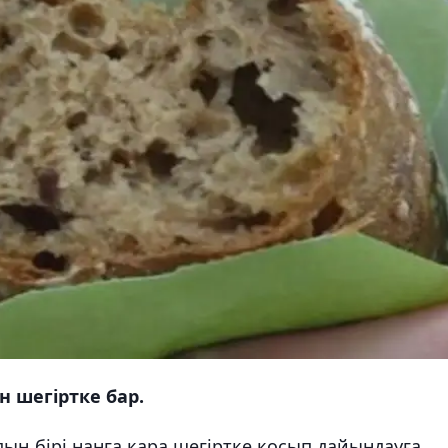
н шегіртке бар.
ың бірі нанға қара шегіртке қосып дайындауға