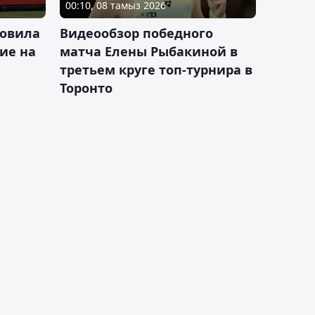
00:10, 08 тамыз 2026
новила
Видеообзор победного
ие на
матча Елены Рыбакиной в
третьем круге топ-турнира в
Торонто