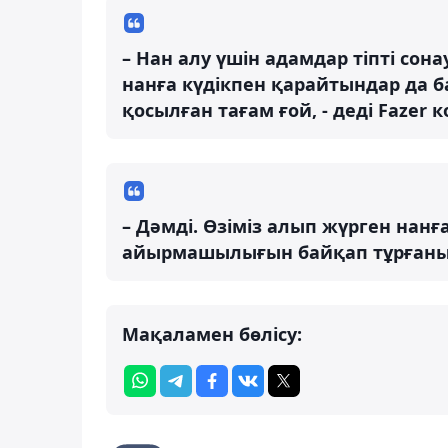
– Нан алу үшін адамдар тіпті сон
нанға күдікпен қарайтындар да ба
қосылған тағам ғой, - деді Fazer
– Дәмді. Өзіміз алып жүрген нанғ
айырмашылығын байқап тұрғаным ж
Мақаламен бөлісу: