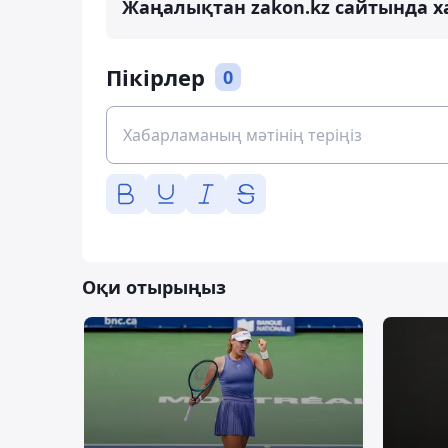
Жаңалықтан zakon.kz сайтында х
Пікірлер
0
Оқи отырыңыз