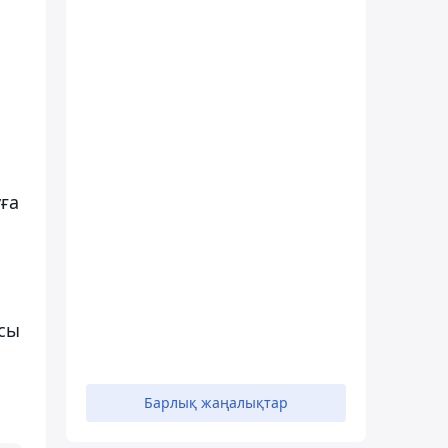
уға
осы
Барлық жаңалықтар