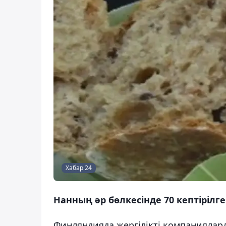
Хабар 24
Нанның әр бөлкесінде 70 кептірілге
Финляндияда жергілікті компаниялард