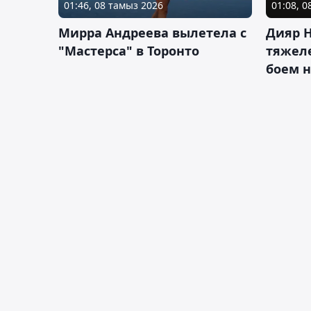
01:46, 08 тамыз 2026
01:08, 
Мирра Андреева вылетела с
Дияр 
"Мастерса" в Торонто
тяжеле
боем н