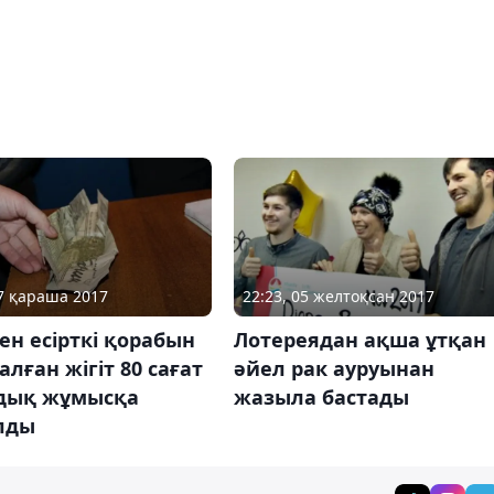
17 қараша 2017
22:23, 05 желтоқсан 2017
н есірткі қорабын
Лотереядан ақша ұтқан
алған жігіт 80 сағат
әйел рак ауруынан
дық жұмысқа
жазыла бастады
лды