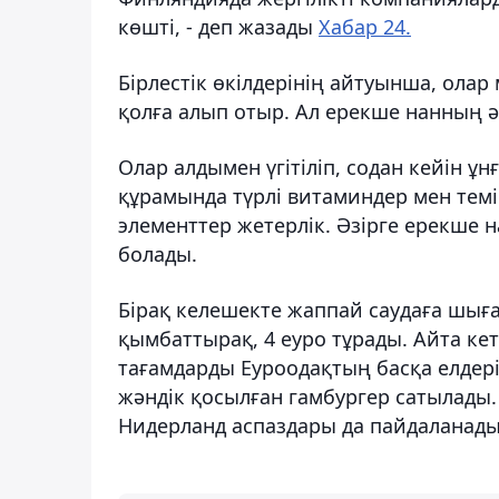
көшті, - деп жазады
Хабар 24.
Бірлестік өкілдерінің айтуынша, ола
қолға алып отыр. Ал ерекше нанның әр
Олар алдымен үгітіліп, содан кейін ұн
құрамында түрлі витаминдер мен темі
элементтер жетерлік. Әзірге ерекше н
болады.
Бірақ келешекте жаппай саудаға шыға
қымбаттырақ, 4 еуро тұрады. Айта кете
тағамдарды Еуроодақтың басқа елдері
жәндік қосылған гамбургер сатылады.
Нидерланд аспаздары да пайдаланады