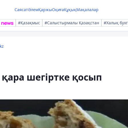
Саясат
Әлем
Қаржы
Оқиға
Құқық
Мақалалар
#Қазақмыс
#Салыстырмалы Қазақстан
#Халық бухг
kz
қара шегіртке қосып