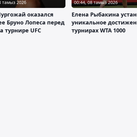
08 тамыз 2026
00:44, 08 тамыз 2026
Нургожай оказался
Елена Рыбакина уста
е Бруно Лопеса перед
уникальное достижен
а турнире UFC
турнирах WTA 1000