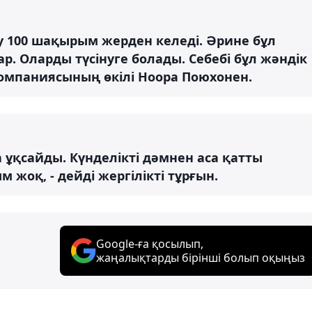
ау 100 шақырым жерден келеді. Әрине бұл
р. Оларды түсінуге болады. Себебі бұл жәндік
 компаниясының өкілі Ноора Поюхонен.
а ұқсайды. Күнделікті дәмнен аса қатты
оқ, - дейді жергілікті тұрғын.
Google-ға қосылып,
жаңалықтарды бірінші болып оқыңыз