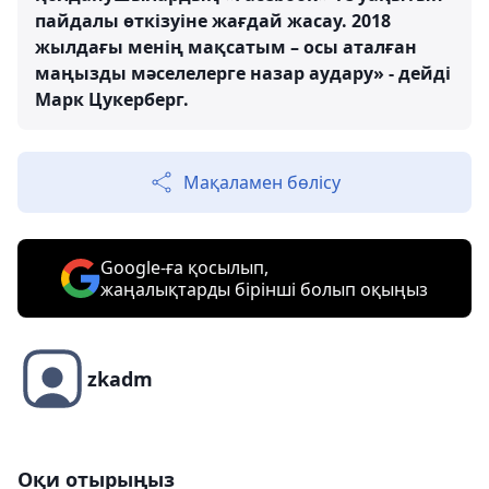
пайдалы өткізуіне жағдай жасау. 2018
жылдағы менің мақсатым – осы аталған
маңызды мәселелерге назар аудару» - дейді
Марк Цукерберг.
Мақаламен бөлісу
Google-ға қосылып,
жаңалықтарды бірінші болып оқыңыз
zkadm
Оқи отырыңыз