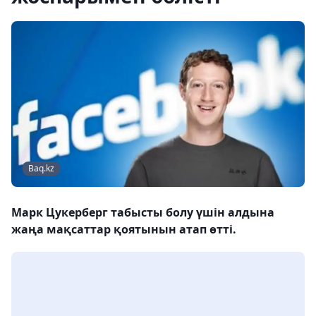
Baq.kz
Марк Цукерберг табысты болу үшін алдына
жаңа мақсаттар қоятынын атап өтті.