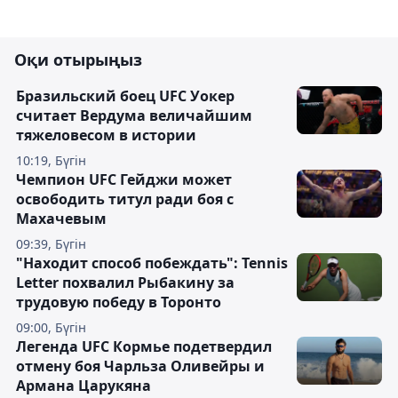
Оқи отырыңыз
Бразильский боец UFC Уокер
считает Вердума величайшим
тяжеловесом в истории
10:19, Бүгін
Чемпион UFC Гейджи может
освободить титул ради боя с
Махачевым
09:39, Бүгін
"Находит способ побеждать": Tennis
Letter похвалил Рыбакину за
трудовую победу в Торонто
09:00, Бүгін
Легенда UFC Кормье подетвердил
отмену боя Чарльза Оливейры и
Армана Царукяна