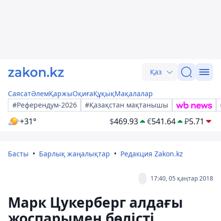
Қаз
Саясат
Әлем
Қаржы
Оқиға
Құқық
Мақалалар
#Референдум-2026
#Қазақстан мақтанышы
+31°
$
469.93
€
541.64
₽
5.71
Басты
Барлық жаңалықтар
Редакция Zakon.kz
17:40, 05 қаңтар 2018
Марк Цукерберг алдағы
жоспарымен бөлісті