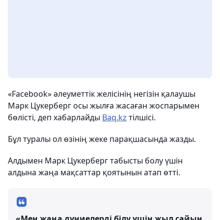
«Facebook» әлеуметтік желісінің негізін қалаушы
Марк Цукерберг осы жылға жасаған жоспарымен
бөлісті, деп хабарлайды
Baq.kz
тілшісі.
Бұл туралы ол өзінің жеке парақшасында жазды.
Алдымен Марк Цукерберг табысты болу үшін
алдына жаңа мақсаттар қоятынын атап өтті.
«Мен жаңа дүниелерді білу үшін жыл сайын