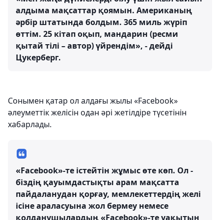
алдыма мақсаттар қоямын. Американың
әрбір штатында болдым. 365 миль жүріп
өттім. 25 кітап оқып, мандарин (ресми
қытай тілі – автор) үйрендім», - дейді
Цукерберг.
Сонымен қатар ол алдағы жылы «Facebook»
әлеуметтік желісін одан әрі жетілдіре түсетінін
хабарлады.
«Facebook»-те істейтін жұмыс өте көп. Ол -
біздің қауымдастықты арам мақсатта
пайдаланудан қорғау, мемлекеттердің желі
ісіне араласуына жол бермеу немесе
қолданушылардың «Facebook»-те уақытын