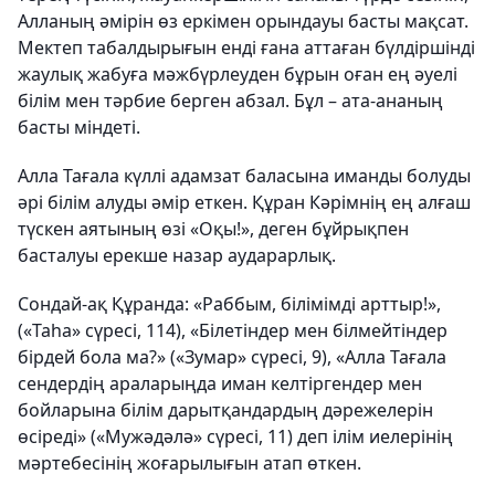
Алланың әмірін өз еркімен орындауы басты мақсат.
Мектеп табалдырығын енді ғана аттаған бүлдіршінді
жаулық жабуға мәжбүрлеуден бұрын оған ең әуелі
білім мен тәрбие берген абзал. Бұл – ата-ананың
басты міндеті.
Алла Тағала күллі адамзат баласына иманды болуды
әрі білім алуды әмір еткен. Құран Кәрімнің ең алғаш
түскен аятының өзі «Оқы!», деген бұйрықпен
басталуы ерекше назар аударарлық.
Сондай-ақ Құранда: «Раббым, білімімді арттыр!»,
(«Таһа» сүресі, 114), «Білетіндер мен білмейтіндер
бірдей бола ма?» («Зумар» сүресі, 9), «Алла Тағала
сендердің араларыңда иман келтіргендер мен
бойларына білім дарытқандардың дәрежелерін
өсіреді» («Мужәдәлә» сүресі, 11) деп ілім иелерінің
мәртебесінің жоғарылығын атап өткен.