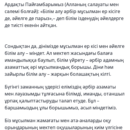
Ардақты Пайғамбарымыз (Алланың салауаты мен
сәлемі болғай): «Білім алу әрбір мұсылман ер кісіге
де, әйелге де парыз»,– деп білім ізденудің әйелдерге
де тиісті екенін айтқан.
Сондықтан да, дінімізде мұсылман ер кісі мен әйелге
білім алу – міндет. Ал мектеп жасындағы балаға
имандылыққа баулып, білім үйрету – әрбір адамның
азаматтық әрі мұсылмандық борышы. Діни һәм
зайырлы білім алу – жарқын болашақтың кілті.
Бүгінгі заманның үдерісі еліміздің әрбір азаматы
мен лауазымды тұлғасына білімді, иманды, отаншыл
ұрпақ қалыптастыруды талап етуде. Бұл –
баршамыздың ұлы борышымыз, асыл міндетіміз.
Біз мұсылман жамағаты мен ата-аналарды оқу
орындарының мектеп оқушыларының киім үлгісіне