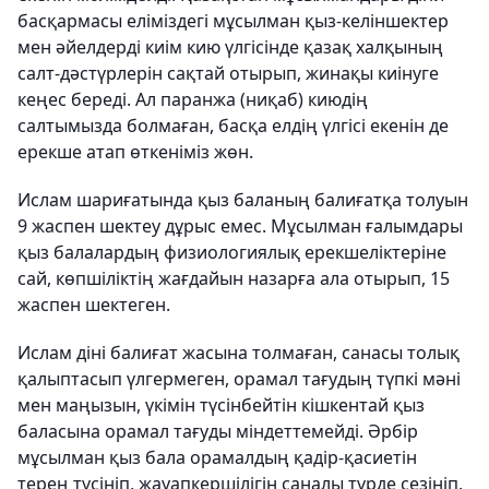
басқармасы еліміздегі мұсылман қыз-келіншектер
мен әйелдерді киім кию үлгісінде қазақ халқының
салт-дәстүрлерін сақтай отырып, жинақы киінуге
кеңес береді. Ал паранжа (ниқаб) киюдің
салтымызда болмаған, басқа елдің үлгісі екенін де
ерекше атап өткеніміз жөн.
Ислам шариғатында қыз баланың балиғатқа толуын
9 жаспен шектеу дұрыс емес. Мұсылман ғалымдары
қыз балалардың физиологиялық ерекшеліктеріне
сай, көпшіліктің жағдайын назарға ала отырып, 15
жаспен шектеген.
Ислам діні балиғат жасына толмаған, санасы толық
қалыптасып үлгермеген, орамал тағудың түпкі мәні
мен маңызын, үкімін түсінбейтін кішкентай қыз
баласына орамал тағуды міндеттемейді. Әрбір
мұсылман қыз бала орамалдың қадір-қасиетін
терең түсініп, жауапкершілігін саналы түрде сезініп,