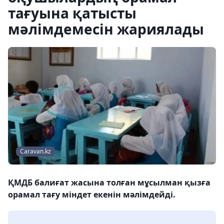
тағуына қатысты
мәлімдемесін жариялады
Caravan.kz
ҚМДБ балиғат жасына толған мұсылман қызға
орамал тағу міндет екенін мәлімдейді.