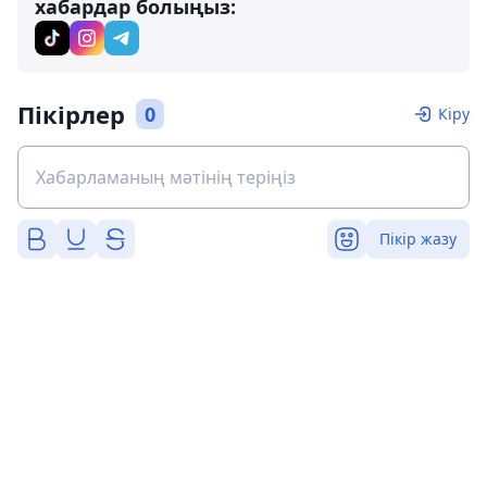
хабардар болыңыз:
Пікірлер
0
Кіру
Пікір жазу