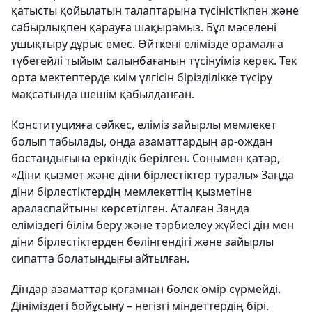
қатысты қойылатын талаптарына түсіністікпен және
сабырлықпен қарауға шақырамыз. Бұл мәселені
ушықтыру дұрыс емес. Өйткені елімізде орамалға
түбегейлі тыйым салынбағанын түсінуіміз керек. Тек
орта мектептерде киім үлгісін бірізділікке түсіру
мақсатында шешім қабылданған.
Конституцияға сәйкес, еліміз зайырлы мемлекет
болып табылады, онда азаматтардың ар-ождан
бостандығына еркіндік берілген. Сонымен қатар,
«Діни қызмет және діни бірлестіктер туралы» Заңда
діни бірлестіктердің мемлекеттің қызметіне
араласпайтыны көрсетілген. Аталған Заңда
еліміздегі білім беру және тәрбиелеу жүйесі дін мен
діни бірлестіктерден бөлінгендігі және зайырлы
сипатта болатындығы айтылған.
Діндар азаматтар қоғамнан бөлек өмір сүрмейді.
Дініміздегі бойұсыну – негізгі міндеттердің бірі.