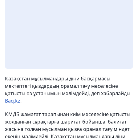
Қазақстан мұсылмандары діни басқармасы
мектептегі қыздардың орамал тағу мәселесіне
қатысты өз ұстанымын мәлімдейді, деп хабарлайды
Baq.kz
.
ҚМДБ жамағат тарапынан киім мәселесіне қатысты
жолданған сұрақтарға шариғат бойынша, балиғат
жасына толған мұсылман қызға орамал тағу міндет
екенін мәлімдейді. Қазақстан мұсылмандары діни