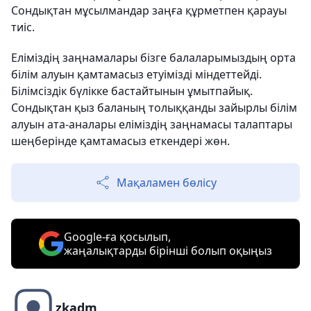
Сондықтан мұсылмандар заңға құрметпен қарауы
тиіс.
Еліміздің заңнамалары бізге балаларымыздың орта
білім алуын қамтамасыз етуімізді міндеттейді.
Білімсіздік бүлікке бастайтынын ұмытпайық.
Сондықтан қыз баланың толыққанды зайырлы білім
алуын ата-аналары еліміздің заңнамасы талаптары
шеңберінде қамтамасыз еткендері жөн.
Мақаламен бөлісу
Google-ға қосылып,
жаңалықтарды бірінші болып оқыңыз
zkadm