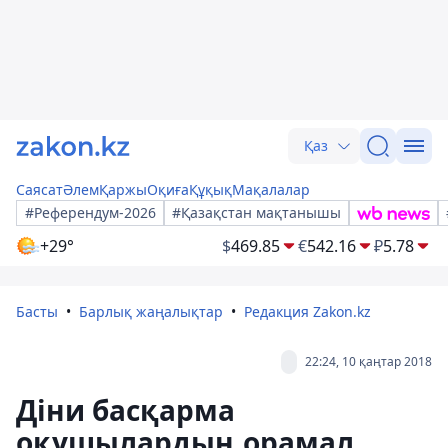
Қаз
Саясат
Әлем
Қаржы
Оқиға
Құқық
Мақалалар
#Референдум-2026
#Қазақстан мақтанышы
+29°
$
469.85
€
542.16
₽
5.78
Басты
Барлық жаңалықтар
Редакция Zakon.kz
22:24, 10 қаңтар 2018
Діни басқарма
оқушылардың орамал