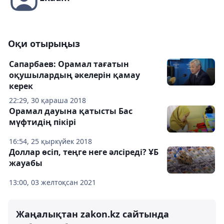
Оқи отырыңыз
Сапарбаев: Орамал тағатын
оқушылардың әкелерін қамау
керек
22:29, 30 қараша 2018
Орамал дауына қатысты Бас
мүфтидің пікірі
16:54, 25 қыркүйек 2018
Доллар өсіп, теңге неге әлсіреді? ҰБ
жауабы
13:00, 03 желтоқсан 2021
Жаңалықтан zakon.kz сайтында