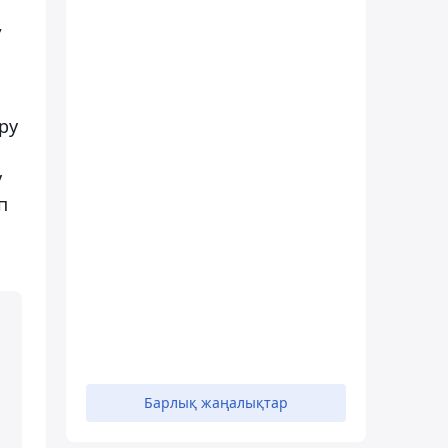
,
ру
у
п
Барлық жаңалықтар