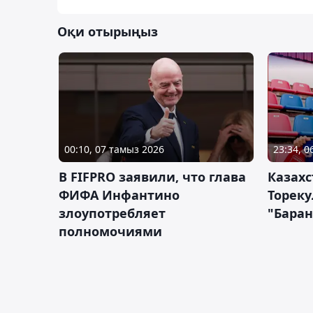
Оқи отырыңыз
00:10, 07 тамыз 2026
23:34, 
В FIFPRO заявили, что глава
Казах
ФИФА Инфантино
Тореку
злоупотребляет
"Бара
полномочиями