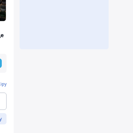
де
Кіру
у