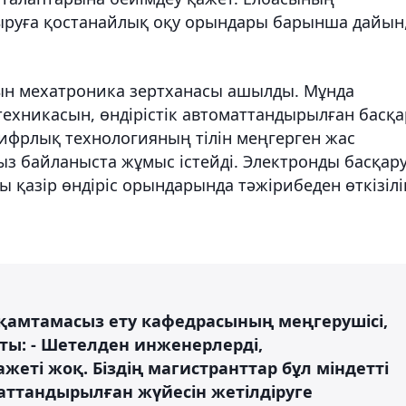
сыруға қостанайлық оқу орындары барынша дайын
ұрын мехатроника зертханасы ашылды. Мұнда
техникасын, өндірістік автоматтандырылған басқа
ифрлық технологияның тілін меңгерген жас
ыз байланыста жұмыс істейді. Электронды басқар
 қазір өндіріс орындарында тәжірибеден өткізілі
қамтамасыз ету кафедрасының меңгерушісі,
ы: - Шетелден инженерлерді,
ті жоқ. Біздің магистранттар бұл міндетті
маттандырылған жүйесін жетілдіруге