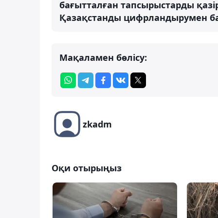
бағытталған тапсырыстарды қазі
Қазақстанды цифрландырумен б
Мақаламен бөлісу:
zkadm
Оқи отырыңыз