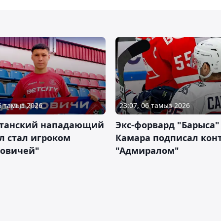
06 тамыз 2026
23:07, 06 тамыз 2026
станский нападающий
Экс-форвард "Барыса"
л стал игроком
Камара подписал конт
новичей"
"Адмиралом"