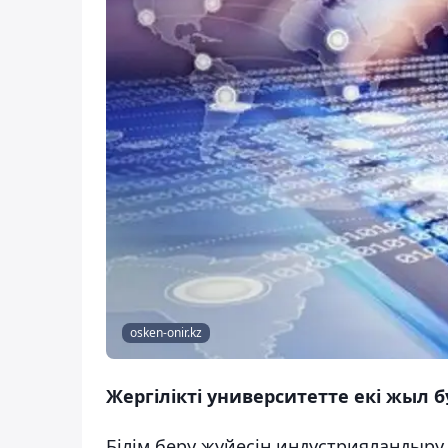
osken-onir.kz
Жергілікті университетте екі жыл
Білім беру жүйесін индустрияландыру