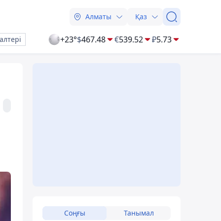
Алматы
Қаз
+23°
$
467.48
€
539.52
₽
5.73
алтері
Соңғы
Танымал