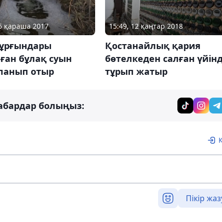
06 қараша 2017
15:49, 12 қаңтар 2018
ұрғындары
Қостанайлық қария
ған бұлақ суын
бөтелкеден салған үйін
ланып отыр
тұрып жатыр
абардар болыңыз:
Пікір жаз