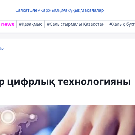
Саясат
Әлем
Қаржы
Оқиға
Құқық
Мақалалар
#Қазақмыс
#Салыстырмалы Қазақстан
#Халық бухг
kz
р цифрлық технологияны