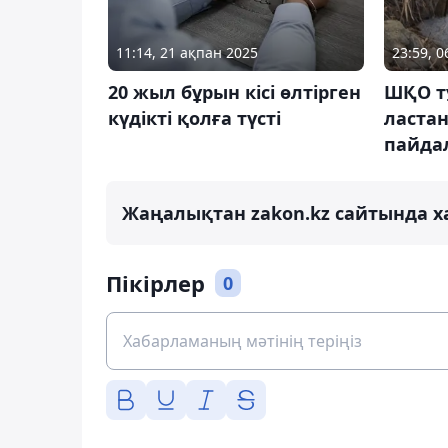
11:14, 21 ақпан 2025
23:59, 
20 жыл бұрын кісі өлтірген
ШҚО т
күдікті қолға түсті
ластан
пайда
Жаңалықтан zakon.kz сайтында х
Пікірлер
0