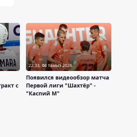
22:33, 06 тамыз 2026
Появился видеообзор матча
ракт с
Первой лиги "Шахтёр" -
"Каспий М"