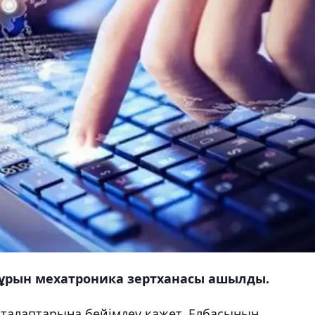
 бұрын мехатроника зертханасы ашылды.
 талаптарына бейімдеу қажет. Елбасының