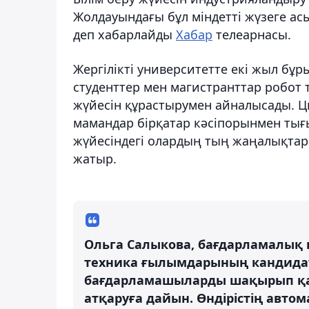
Жолдауындағы бұл міндетті жүзеге а
деп хабарлайды
Хабар
телеарнасы.
Жергілікті университетте екі жыл б
студенттер мен магистранттар робот 
жүйесін құрастырумен айналысады. Ц
мамандар бірқатар кәсіпорынмен тығ
жүйесіндегі олардың тың жаңалықтары
жатыр.
Ольга Салыкова, бағдарламалық 
техника ғылымдарының кандидат
бағдарламашыларды шақырып қаже
атқаруға дайын. Өндірістің авто