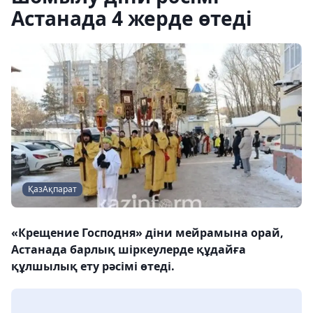
Астанада 4 жерде өтеді
ҚазАқпарат
«Крещение Господня» діни мейрамына орай,
Астанада барлық шіркеулерде құдайға
құлшылық ету рәсімі өтеді.