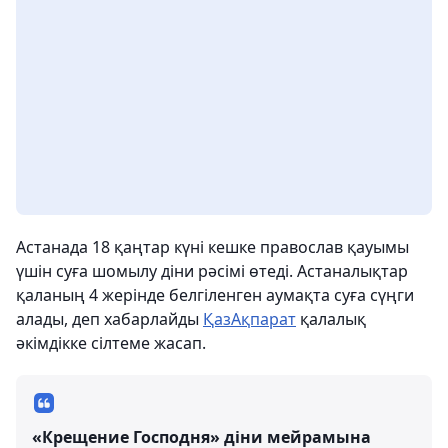
Астанада 18 қаңтар күні кешке православ қауымы
үшін суға шомылу діни рәсімі өтеді. Астаналықтар
қаланың 4 жерінде белгіленген аумақта суға сүңги
алады, деп хабарлайды
ҚазАқпарат
қалалық
әкімдікке сілтеме жасап.
«Крещение Господня» діни мейрамына