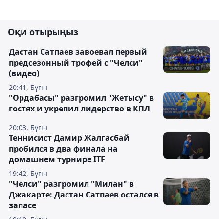
Оқи отырыңыз
Дастан Сатпаев завоевал первый
предсезонный трофей с "Челси"
(видео)
20:41, Бүгін
"Ордабасы" разгромил "Жетысу" в
гостях и укрепил лидерство в КПЛ
20:03, Бүгін
Теннисист Дамир Жалгасбай
пробился в два финала на
домашнем турнире ITF
19:42, Бүгін
"Челси" разгромил "Милан" в
Джакарте: Дастан Сатпаев остался в
запасе