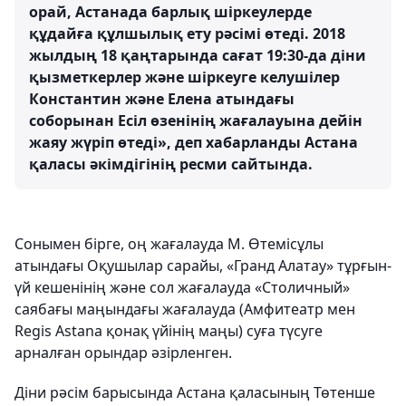
орай, Астанада барлық шіркеулерде
құдайға құлшылық ету рәсімі өтеді. 2018
жылдың 18 қаңтарында сағат 19:30-да діни
қызметкерлер және шіркеуге келушілер
Константин және Елена атындағы
соборынан Есіл өзенінің жағалауына дейін
жаяу жүріп өтеді», деп хабарланды Астана
қаласы әкімдігінің ресми сайтында.
Сонымен бірге, оң жағалауда М. Өтемісұлы
атындағы Оқушылар сарайы, «Гранд Алатау» тұрғын-
үй кешенінің және сол жағалауда «Столичный»
саябағы маңындағы жағалауда (Амфитеатр мен
Regis Astana қонақ үйінің маңы) суға түсуге
арналған орындар әзірленген.
Діни рәсім барысында Астана қаласының Төтенше