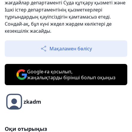
жағдайлар департаменті Суда құтқару қызметі және
Ішкі істер департаментінің қызметкерлері
тұрғындардың қауіпсіздігін қамтамасыз етеді.
Сондай-ақ, бұл күні жедел жәрдем көліктері де
кезекшілік жасайды.
Мақаламен бөлісу
Google-ға қосылып,
жаңалықтарды бірінші болып оқыңыз
zkadm
Оқи отырыңыз