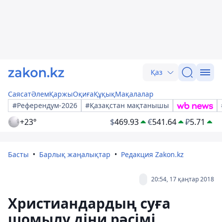
Қаз
Саясат
Әлем
Қаржы
Оқиға
Құқық
Мақалалар
#Референдум-2026
#Қазақстан мақтанышы
+23°
$
469.93
€
541.64
₽
5.71
Басты
Барлық жаңалықтар
Редакция Zakon.kz
20:54, 17 қаңтар 2018
Христиандардың суға
шомылу діни рәсімі