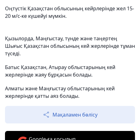
Оңтүстік Қазақстан облысының кейрлерінде жел 15-
20 м/с-ке күшейуі мүмкін.
Қызылорда, Маңғыстау, түнде және таңертең
Шығыс Қазақстан облысының кей жерлерінде тұман
түседі.
Батыс Қазақстан, Атырау облыстарының кей
жерлерінде жаяу бұрқасын болады.
Алматы және Маңғыстау облыстарының кей
жерлерінде қатты аяз болады.
Мақаламен бөлісу
Google-ға қосылып,