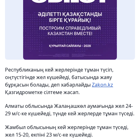
Республиканың кей жерлерінде тұман түсіп,
оңтүстігінде жел күшейеді, батысында жаяу
бұрқасын болады, деп хабарлайды
Zakon.kz
Қазгидрометке сілтеме жасап.
Алматы облысында Жалаңашкөл аумағында жел 24-
29 м/с-ке күшейеді, түнде кей жерлерде тұман түседі.
Жамбыл облысының кей жерлерінде тұман түседі,
жел 15-20, екпіні 23 м/с-ке күшейеді.