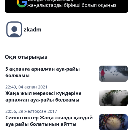
жаңалықтарды бірінші болып оқыңыз
zkadm
Оқи отырыңыз
5 ақпанға арналған ауа-райы
болжамы
22:49, 04 ақпан 2021
Жаңа жыл мерекесі күндеріне
арналған ауа-райы болжамы
20:56, 29 желтоқсан 2017
Синоптиктер Жаңа жылда қандай
ауа райы болатынын айтты