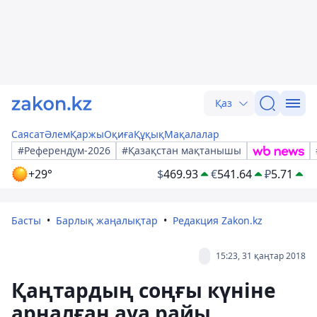
Қаз
Саясат
Әлем
Қаржы
Оқиға
Құқық
Мақалалар
#Референдум-2026
#Қазақстан мақтанышы
+29°
$
469.93
€
541.64
₽
5.71
Басты
Барлық жаңалықтар
Редакция Zakon.kz
15:23, 31 қаңтар 2018
Қаңтардың соңғы күніне
арналған ауа райы