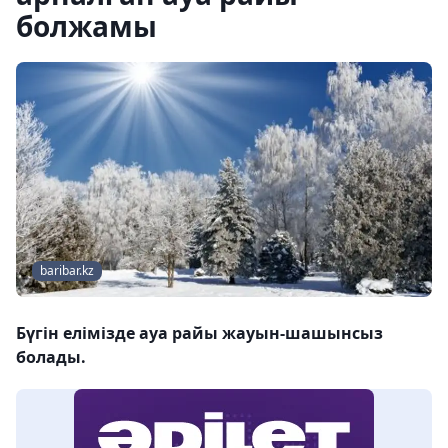
болжамы
baribar.kz
Бүгін елімізде ауа райы жауын-шашынсыз
болады.