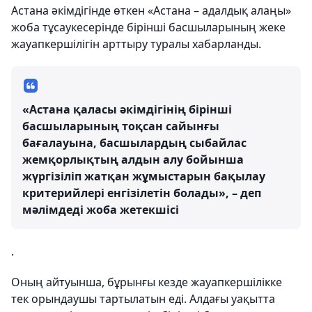
Астана әкімдігінде өткен «Астана – адалдық алаңы»
жоба тұсаукесерінде бірінші басшыларының жеке
жауапкершілігін арттыру туралы хабарланды.
«Астана қаласы әкімдігінің бірінші
басшыларының тоқсан сайынғы
бағалауына, басшылардың сыбайлас
жемқорлықтың алдын алу бойынша
жүргізіліп жатқан жұмыстарын бақылау
критерийлері енгізілетін болады», – деп
мәлімдеді жоба жетекшісі
.
Оның айтуынша, бұрынғы кезде жауапкершілікке
тек орындаушы тартылатын еді. Алдағы уақытта