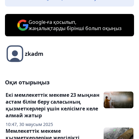
Google-ға қосылып,
жаңалықтарды бірінші болып оқыңыз
zkadm
Оқи отырыңыз
Екі мемлекеттік мекеме 23 мыңнан
астам білім беру саласының
қызметкерлері үшін келісімге келе
алмай жатыр
10:47, 30 маусым 2025
Мемлекеттік мекеме
қызметкерлеріне жергілікті