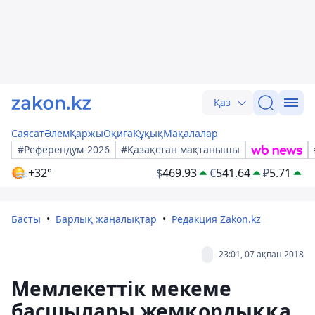
Қаз
Саясат
Әлем
Қаржы
Оқиға
Құқық
Мақалалар
#Референдум-2026
#Қазақстан мақтанышы
+32°
$
469.93
€
541.64
₽
5.71
Басты
Барлық жаңалықтар
Редакция Zakon.kz
23:01, 07 ақпан 2018
Мемлекеттік мекеме
басшылары жемқорлыққа