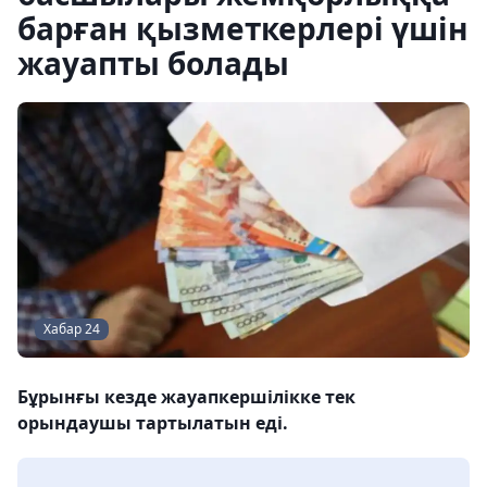
барған қызметкерлері үшін
жауапты болады
Хабар 24
Бұрынғы кезде жауапкершілікке тек
орындаушы тартылатын еді.