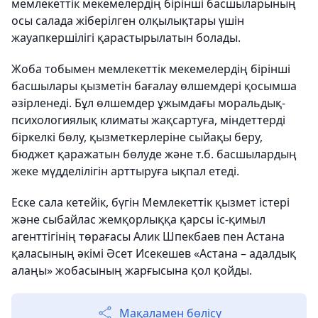
мемлекеттік мекемелердің бірінші басшыларының
осы салада жіберілген олқылықтары үшін
жауапкершілігі қарастырылатын болады.
Жоба тобымен мемлекеттік мекемелердің бірінші
басшылары қызметін бағалау өлшемдері қосымша
әзірленеді. Бұл өлшемдер ұжымдағы моральдық-
психологиялық климаты жақсартуға, міндеттерді
біркелкі бөлу, қызметкерлеріне сыйақы беру,
бюджет қаражатын бөлуде және т.б. басшылардың
жеке мүдделілігін арттыруға ықпал етеді.
Еске сала кетейік, бүгін Мемлекеттік қызмет істері
және сыбайлас жемқорлыққа қарсы іс-қимыл
агенттігінің төрағасы Алик Шпекбаев пен Астана
қаласының әкімі Әсет Исекешев «Астана – адалдық
алаңы» жобасының жарғысына қол қойды.
Мақаламен бөлісу