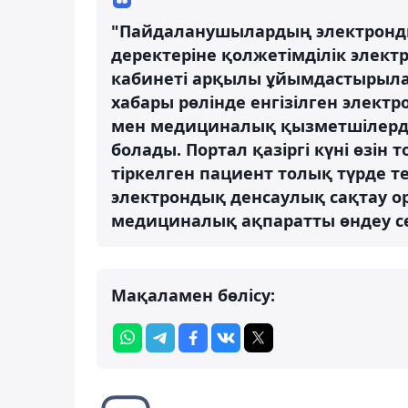
"Пайдаланушылардың электронды
деректеріне қолжетімділік элект
кабинеті арқылы ұйымдастырыл
хабары рөлінде енгізілген элект
мен медициналық қызметшілерді
болады. Портал қазіргі күні өзін
тіркелген пациент толық түрде те
электрондық денсаулық сақтау 
медициналық ақпаратты өндеу с
Мақаламен бөлісу: