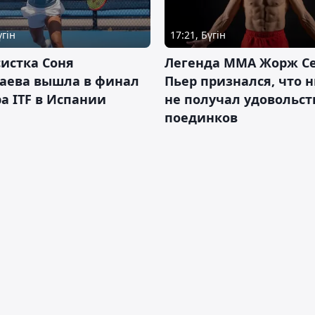
үгін
17:21, Бүгін
истка Соня
Легенда ММА Жорж Се
аева вышла в финал
Пьер признался, что 
а ITF в Испании
не получал удовольст
поединков