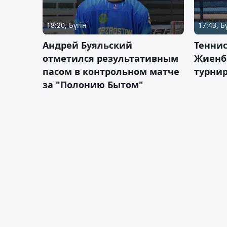
18:20, Бүгін
17:43, Б
Андрей Буяльский
Теннис
отметился результативным
Жиенб
пасом в контрольном матче
турнир
за "Полонию Бытом"