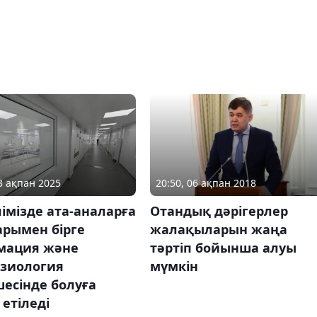
13 ақпан 2025
20:50, 06 ақпан 2018
лімізде ата-аналарға
Отандық дәрігерлер
арымен бірге
жалақыларын жаңа
мация және
тәртіп бойынша алуы
езиология
мүмкін
есінде болуға
 етіледі