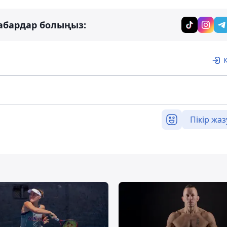
абардар болыңыз:
Пікір жаз