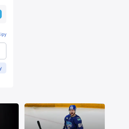
Кіру
у