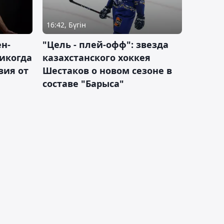
16:42, Бүгін
н-
"Цель - плей-офф": звезда
никогда
казахстанского хоккея
вия от
Шестаков о новом сезоне в
составе "Барыса"