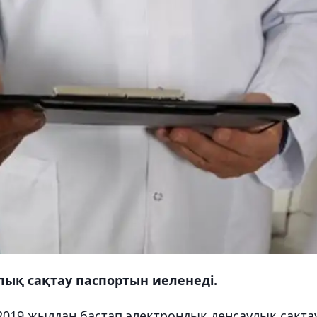
ық сақтау паспортын иеленеді.
2019 жылдан бастап электрондық денсаулық сақта