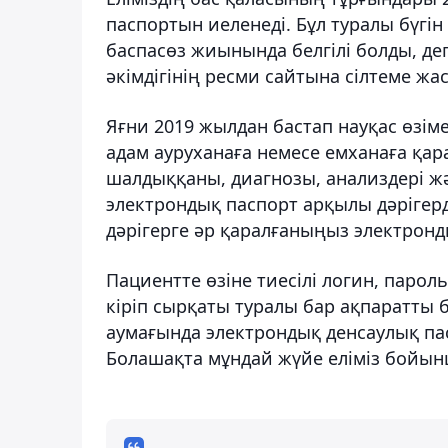
паспортын иеленеді. Бұл туралы бүг
баспасөз жиынында белгілі болды, д
әкімдігінің ресми сайтына сілтеме жас
Яғни 2019 жылдан бастап науқас өзім
адам ауруханаға немесе емханаға қара
шалдыққаны, диагнозы, анализдері ж
электрондық паспорт арқылы дәрігерд
дәрігерге әр қаралғаныңыз электрон
Пациентте өзіне тиесілі логин, паро
кіріп сырқаты туралы бар ақпаратты 
аумағында электрондық денсаулық па
Болашақта мұндай жүйе еліміз бойын