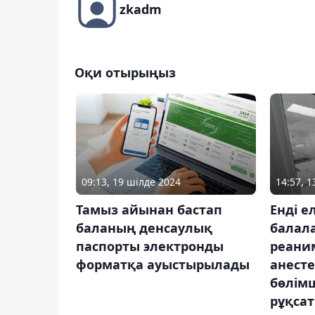
zkadm
Оқи отырыңыз
09:13, 19 шілде 2024
14:57, 
Тамыз айынан бастап
Енді е
баланың денсаулық
балал
паспорты электронды
реани
форматқа ауыстырылады
анест
бөлімш
рұқсат