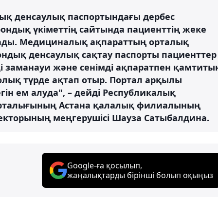
қ денсаулық паспортындағы дербес
рондық үкіметтің сайтында пациенттің жеке
ады. Медициналық ақпараттың орталық
рондық денсаулық сақтау паспорты пациенттер
 заманауи және сенімді ақпаратпен қамтиты
 толық түрде ақтап отыр. Портал арқылы
гін ем алуда", – дейді Республикалық
орталығының Астана қалалық филиалының
екторының меңгерушісі Шауза Сатыбалдина.
Google-ға қосылып,
жаңалықтарды бірінші болып оқыңыз