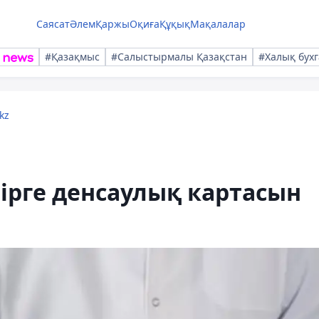
Саясат
Әлем
Қаржы
Оқиға
Құқық
Мақалалар
#Қазақмыс
#Салыстырмалы Қазақстан
#Халық бухг
kz
бірге денсаулық картасын