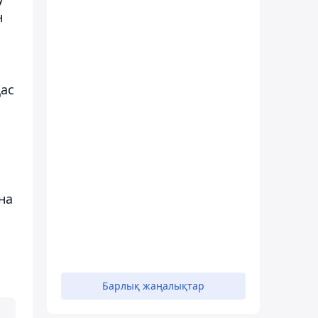
н
қас
на
Барлық жаңалықтар