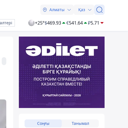
Алматы
Қаз
+25°
$
469.93
€
541.64
₽
5.71
алтері
Соңғы
Танымал