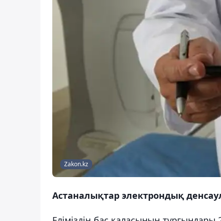
Zakon.kz
Астаналықтар электрондық денсаул
Еліміздің бас қаласының тұрғындары 