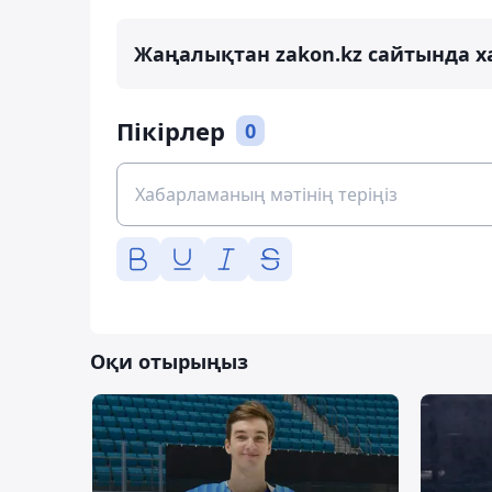
Жаңалықтан zakon.kz сайтында х
Пікірлер
0
Оқи отырыңыз