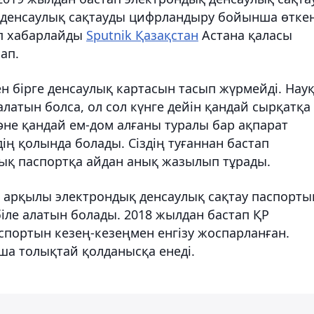
ін денсаулық сақтауды цифрландыру бойынша өтке
еп хабарлайды
Sputnik Қазақстан
Астана қаласы
ап.
ен бірге денсаулық картасын тасып жүрмейді. Нау
латын болса, ол сол күнге дейін қандай сырқатқа
әне қандай ем-дом алғаны туралы бар ақпарат
ің қолында болады. Сіздің туғаннан бастап
дық паспортқа айдан анық жазылып тұрады.
ль арқылы электрондық денсаулық сақтау паспорты
біле алатын болады. 2018 жылдан бастап ҚР
спортын кезең-кезеңмен енгізу жоспарланған.
ша толықтай қолданысқа енеді.