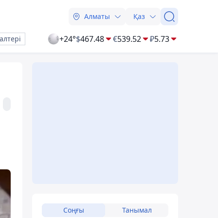
Алматы
Қаз
+24°
$
467.48
€
539.52
₽
5.73
алтері
Соңғы
Танымал