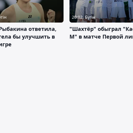
үгін
20:02, Бүгін
Рыбакина ответила,
"Шахтёр" обыграл "К
тела бы улучшить в
М" в матче Первой ли
игре