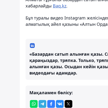
хабарлайды
Baq.kz
.
Бұл туралы видео Instagram желісінде
алматылық әйел қазыны «Алтын Орда
«Базардан сатып алынған қазы.
қараңыздар, тряпка. Только, тря
алынған қазы. Осыдан кейін қазы
видеодағы адамдар.
Мақаламен бөлісу: