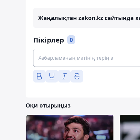
Жаңалықтан zakon.kz сайтында х
Пікірлер
0
Оқи отырыңыз