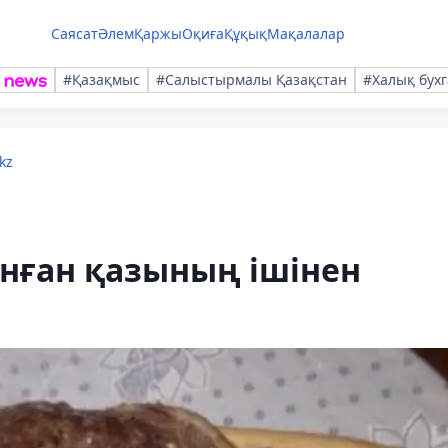
Саясат
Әлем
Қаржы
Оқиға
Құқық
Мақалалар
#Қазақмыс
#Салыстырмалы Қазақстан
#Халық бухг
kz
нған қазының ішінен