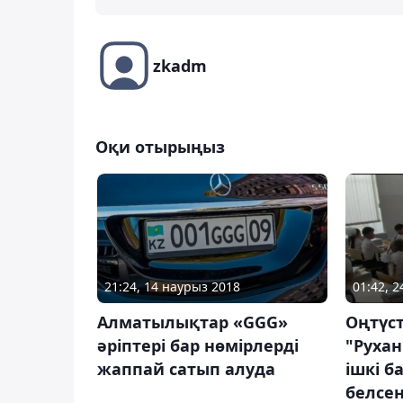
zkadm
Оқи отырыңыз
21:24, 14 наурыз 2018
01:42, 
Алматылықтар «GGG»
Оңтүс
әріптері бар нөмірлерді
"Руха
жаппай сатып алуда
ішкі 
белсен