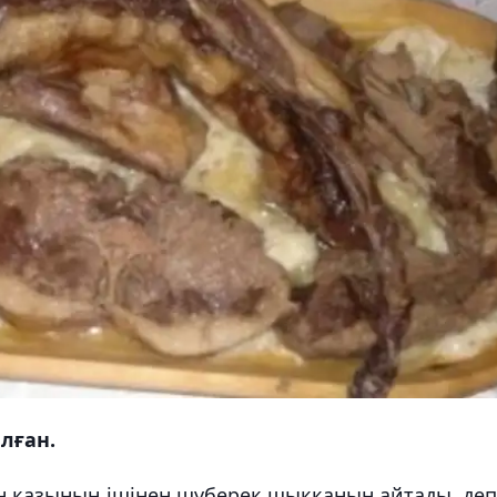
лған.
н қазының ішінен шүберек шыққанын айтады, деп