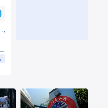
Кіру
у