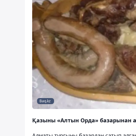
Baq.kz
Қазыны «Алтын Орда» базарынан а
Алматы тұрғыны базардан сатып алға