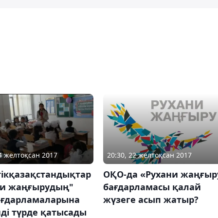
24 желтоқсан 2017
20:30, 22 желтоқсан 2017
тікқазақстандықтар
ОҚО-да «Рухани жаңғыр
ни жаңғырудың"
бағдарламасы қалай
бағдарламаларына
жүзеге асып жатыр?
ді түрде қатысады