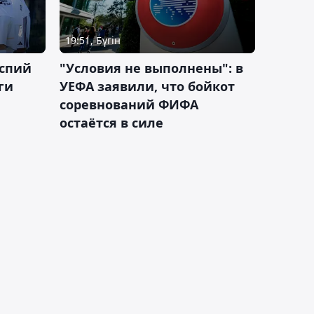
19:51, Бүгін
аспий
"Условия не выполнены": в
ги
УЕФА заявили, что бойкот
соревнований ФИФА
остаётся в силе