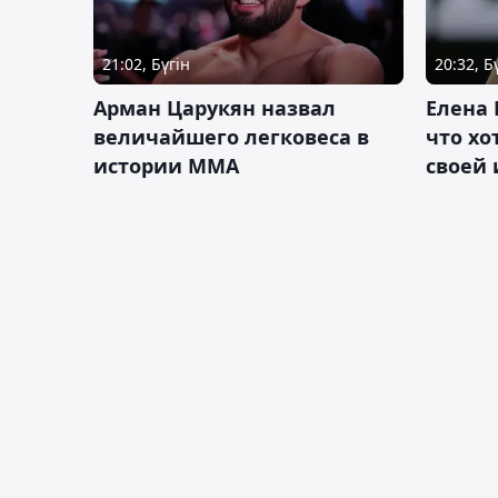
21:02, Бүгін
20:32, Б
Арман Царукян назвал
Елена 
величайшего легковеса в
что хо
истории ММА
своей 