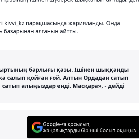
гі kivvi_kz парақшасында жарияланды. Онда
» базарынан алғанын айтты.
 Сыртының барлығы қазы. Ішінен шыққанды
пка салып қойған ғой. Алтын Ордадан сатып
 сатып алыңыздар енді. Масқара», - дейді
Google-ға қосылып,
жаңалықтарды бірінші болып оқыңыз