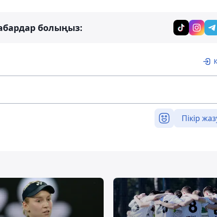
абардар болыңыз:
Пікір жаз