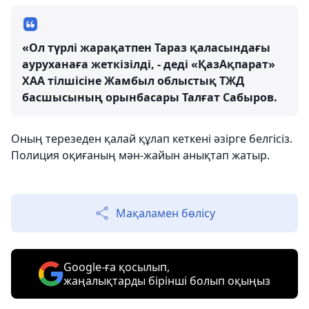
«Ол түрлі жарақатпен Тараз қаласындағы
ауруханаға жеткізілді, - деді «ҚазАқпарат»
ХАА тілшісіне Жамбыл облыстық ТЖД
басшысының орынбасары Талғат Сабыров.
Оның терезеден қалай құлап кеткені әзірге белгісіз.
Полиция оқиғаның мән-жайын анықтап жатыр.
Мақаламен бөлісу
Google-ға қосылып,
жаңалықтарды бірінші болып оқыңыз