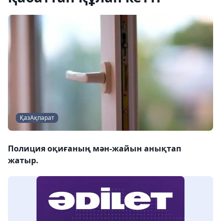
ҚазАқпарат
Полиция оқиғаның мән-жайын анықтап
жатыр.