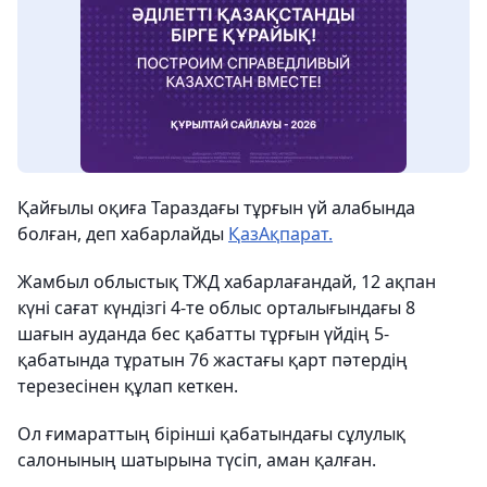
Қайғылы оқиға Тараздағы тұрғын үй алабында
болған, деп хабарлайды
ҚазАқпарат.
Жамбыл облыстық ТЖД хабарлағандай, 12 ақпан
күні сағат күндізгі 4-те облыс орталығындағы 8
шағын ауданда бес қабатты тұрғын үйдің 5-
қабатында тұратын 76 жастағы қарт пәтердің
терезесінен құлап кеткен.
Ол ғимараттың бірінші қабатындағы сұлулық
салонының шатырына түсіп, аман қалған.