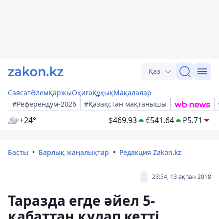
Қаз
Саясат
Әлем
Қаржы
Оқиға
Құқық
Мақалалар
#Референдум-2026
#Қазақстан мақтанышы
+24°
$
469.93
€
541.64
₽
5.71
Басты
Барлық жаңалықтар
Редакция Zakon.kz
23:54, 13 ақпан 2018
Таразда егде әйел 5-
қабаттан құлап кетті