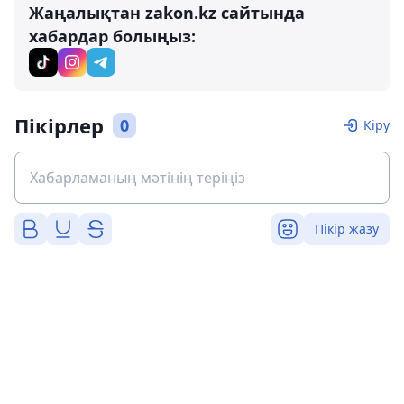
Жаңалықтан zakon.kz сайтында
хабардар болыңыз:
Пікірлер
0
Кіру
Пікір жазу