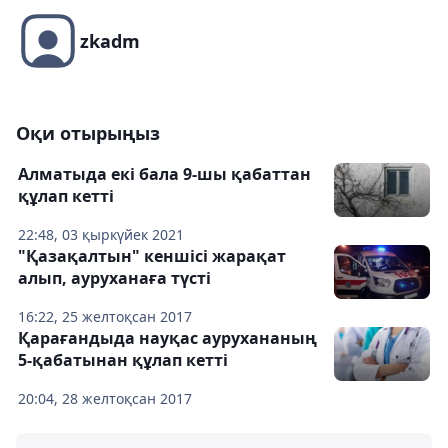
zkadm
Оқи отырыңыз
Алматыда екі бала 9-шы қабаттан
құлап кетті
22:48, 03 қыркүйек 2021
"Қазақалтын" кеншісі жарақат
алып, ауруханаға түсті
16:22, 25 желтоқсан 2017
Қарағандыда науқас аурухананың
5-қабатынан құлап кетті
20:04, 28 желтоқсан 2017