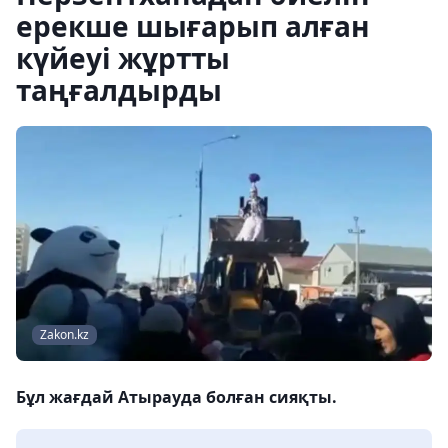
ерекше шығарып алған
күйеуі жұртты
таңғалдырды
Zakon.kz
Бұл жағдай Атырауда болған сияқты.