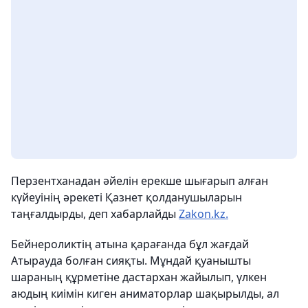
Перзентханадан әйелін ерекше шығарып алған
күйеуінің әрекеті Қазнет қолданушыларын
таңғалдырды, деп хабарлайды
Zakon.kz.
Бейнероликтің атына қарағанда бұл жағдай
Атырауда болған сияқты. Мұндай қуанышты
шараның құрметіне дастархан жайылып, үлкен
аюдың киімін киген аниматорлар шақырылды, ал