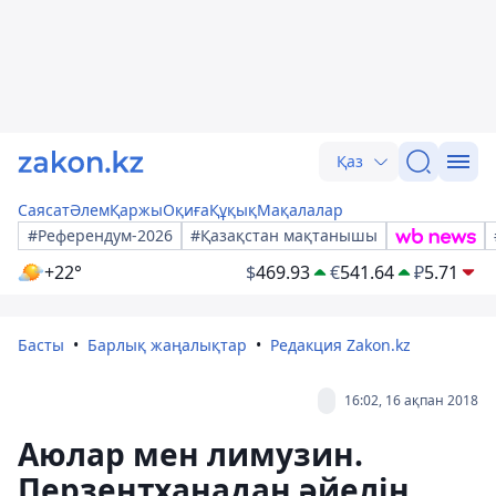
Қаз
Саясат
Әлем
Қаржы
Оқиға
Құқық
Мақалалар
#Референдум-2026
#Қазақстан мақтанышы
+22°
$
469.93
€
541.64
₽
5.71
Басты
Барлық жаңалықтар
Редакция Zakon.kz
16:02, 16 ақпан 2018
Аюлар мен лимузин.
Перзентханадан әйелін