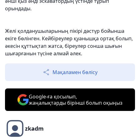
әнші қыз әнді эскаватордың үстінде тұрып
орындады.
Желі қолданушыларының пікірі дәстүр бойынша
екіге бөлінген. Кейбіреулер қуанышқа ортақ болып,
әкесін құттықтап жатса, біреулер сонша шығын
шығарғанын түсіне алмай әлек.
Мақаламен бөлісу
Google-ға қосылып,
жаңалықтарды бірінші болып оқыңыз
zkadm