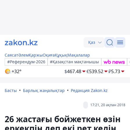
Қаз
Саясат
Әлем
Қаржы
Оқиға
Құқық
Мақалалар
#Референдум-2026
#Қазақстан мақтанышы
+32°
$
467.48
€
539.52
₽
5.73
Басты
Барлық жаңалықтар
Редакция Zakon.kz
17:21, 20 ақпан 2018
26 жастағы бойжеткен өзін
еркекпін деп екі рет келін