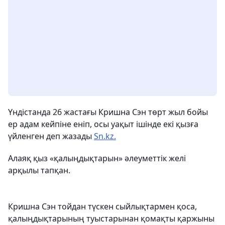
Үндістанда 26 жастағы Кришна Сэн төрт жыл бойы
ер адам кейпіне еніп, осы уақыт ішінде екі қызға
үйленген деп жазады
Sn.kz.
Алаяқ қыз «қалыңдықтарын» әлеуметтік желі
арқылы тапқан.
Кришна Сэн тойдан түскен сыйлықтармен қоса,
қалыңдықтарының туыстарынан қомақты қаржыны