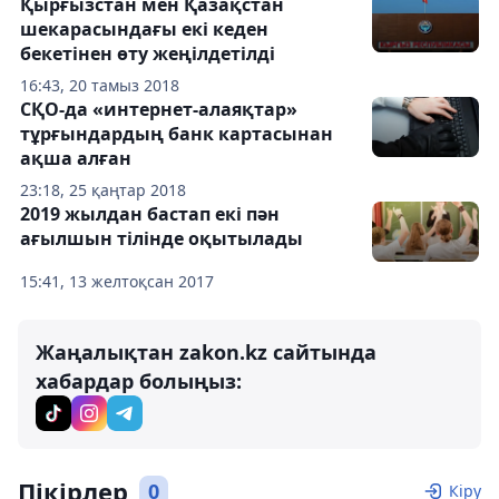
Қырғызстан мен Қазақстан
шекарасындағы екі кеден
бекетінен өту жеңілдетілді
16:43, 20 тамыз 2018
СҚО-да «интернет-алаяқтар»
тұрғындардың банк картасынан
ақша алған
23:18, 25 қаңтар 2018
2019 жылдан бастап екі пән
ағылшын тілінде оқытылады
15:41, 13 желтоқсан 2017
Жаңалықтан zakon.kz сайтында
хабардар болыңыз:
Пікірлер
0
Кіру