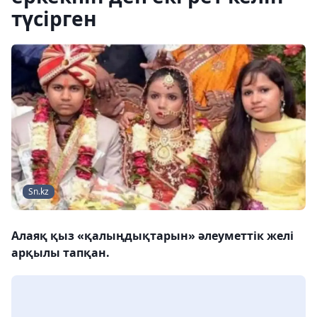
түсірген
Sn.kz
Алаяқ қыз «қалыңдықтарын» әлеуметтік желі
арқылы тапқан.