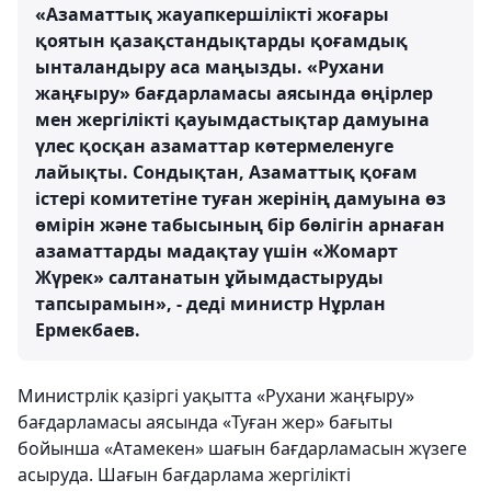
«Азаматтық жауапкершілікті жоғары
қоятын қазақстандықтарды қоғамдық
ынталандыру аса маңызды. «Рухани
жаңғыру» бағдарламасы аясында өңірлер
мен жергілікті қауымдастықтар дамуына
үлес қосқан азаматтар көтермеленуге
лайықты. Сондықтан, Азаматтық қоғам
істері комитетіне туған жерінің дамуына өз
өмірін және табысының бір бөлігін арнаған
азаматтарды мадақтау үшін «Жомарт
Жүрек» салтанатын ұйымдастыруды
тапсырамын», - деді министр Нұрлан
Ермекбаев.
Министрлік қазіргі уақытта «Рухани жаңғыру»
бағдарламасы аясында «Туған жер» бағыты
бойынша «Атамекен» шағын бағдарламасын жүзеге
асыруда. Шағын бағдарлама жергілікті