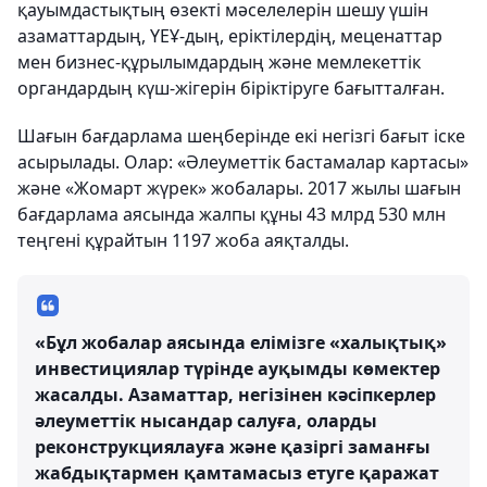
қауымдастықтың өзекті мәселелерін шешу үшін
азаматтардың, ҮЕҰ-дың, еріктілердің, меценаттар
мен бизнес-құрылымдардың және мемлекеттік
органдардың күш-жігерін біріктіруге бағытталған.
Шағын бағдарлама шеңберінде екі негізгі бағыт іске
асырылады. Олар: «Әлеуметтік бастамалар картасы»
және «Жомарт жүрек» жобалары. 2017 жылы шағын
бағдарлама аясында жалпы құны 43 млрд 530 млн
теңгені құрайтын 1197 жоба аяқталды.
«Бұл жобалар аясында елімізге «халықтық»
инвестициялар түрінде ауқымды көмектер
жасалды. Азаматтар, негізінен кәсіпкерлер
әлеуметтік нысандар салуға, оларды
реконструкциялауға және қазіргі заманғы
жабдықтармен қамтамасыз етуге қаражат