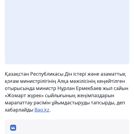
Қазақстан Республикасы Дін істері және азаматтық
қоғам министрілігінің Алқа мәжілісінің кеңейтілген
отырысында министр Нұрлан Ермекбаев жыл сайын
«Жомарт жүрек» сыйлығының жеңімпаздарын
марапаттау рәсімін ұйымдастыруды тапсырды, деп
хабарлайды
Baq.kz
.