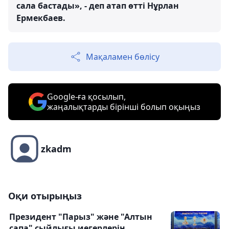
сала бастады», - деп атап өтті Нұрлан
Ермекбаев.
Мақаламен бөлісу
Google-ға қосылып,
жаңалықтарды бірінші болып оқыңыз
zkadm
Оқи отырыңыз
Президент "Парыз" және "Алтын
сапа" сыйлығы иегерлерін