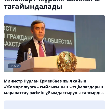
тағайындалады
Baq.kz
Министр Нұрлан Ермекбаев жыл сайын
«Жомарт жүрек» сыйлығының жеңімпаздарын
марапаттау рәсімін ұйымдастыруды тапсырды.