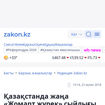
Қаз
Саясат
Әлем
Қаржы
Оқиға
Құқық
Мақалалар
#Референдум-2026
#Қазақстан мақтанышы
+33°
$
467.48
€
539.52
₽
5.73
Басты
Барлық жаңалықтар
Редакция Zakon.kz
15:14, 22 ақпан 2018
Қазақстанда жаңа
«Жомарт жүрек» сыйлығы