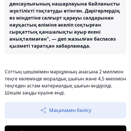
денсаулығының нашарлауына байланысты
жүктілікті тоқтатуды өтінген. Дәрігерлердің
өз міндетіне салғырт қарауы салдарынан
науқастың өліміне әкеліп соқтырған
сырқаттың қаншалықты ауыр екені
анықталмаған", — деп жазылған баспасөз
қызметі таратқан хабарламада.
Соттың шешімімен марқұмның анасына 2 миллион
теңге көлемінде моралдық шығын және 4,5 миллион
теңгеден астам материалдық шығын өндірілді.
Шешім заңды күшіне енді.
Мақаламен бөлісу