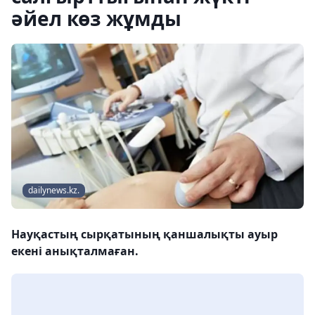
әйел көз жұмды
dailynews.kz.
Науқастың сырқатының қаншалықты ауыр
екені анықталмаған.