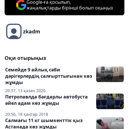
Google-ға қосылып,
жаңалықтарды бірінші болып оқыңыз
zkadm
Оқи отырыңыз
Семейде 9 айлық сәби
дәрігерлердің салғырттығынан көз
жұмды
20:57, 13 қазан 2020
Петропавлда бағдарлы автобуста
әйел адам көз жұмды
20:56, 18 қаңтар 2018
Салмағы 11 кг шымкенттік қыз
Астанада көз жұмды