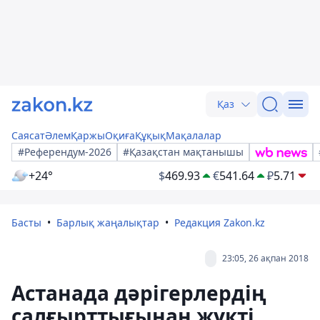
Қаз
Саясат
Әлем
Қаржы
Оқиға
Құқық
Мақалалар
#Референдум-2026
#Қазақстан мақтанышы
+24°
$
469.93
€
541.64
₽
5.71
Басты
Барлық жаңалықтар
Редакция Zakon.kz
23:05, 26 ақпан 2018
Астанада дәрігерлердің
салғырттығынан жүкті