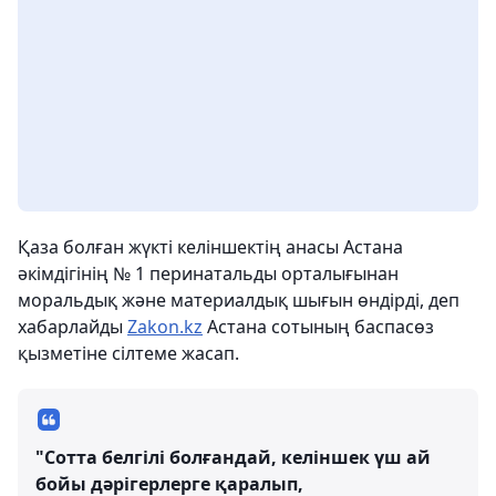
Қаза болған жүкті келіншектің анасы Астана
әкімдігінің № 1 перинатальды орталығынан
моральдық және материалдық шығын өндірді, деп
хабарлайды
Zakon.kz
Астана сотының баспасөз
қызметіне сілтеме жасап.
"Сотта белгілі болғандай, келіншек үш ай
бойы дәрігерлерге қаралып,