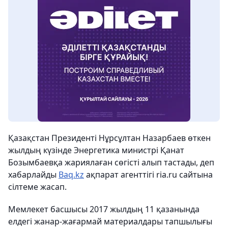
Қазақстан Президенті Нұрсұлтан Назарбаев өткен
жылдың күзінде Энергетика министрі Қанат
Бозымбаевқа жариялаған сөгісті алып тастады, деп
хабарлайды
Baq.kz
ақпарат агенттігі ria.ru сайтына
сілтеме жасап.
Мемлекет басшысы 2017 жылдың 11 қазанында
елдегі жанар-жағармай материалдары тапшылығы