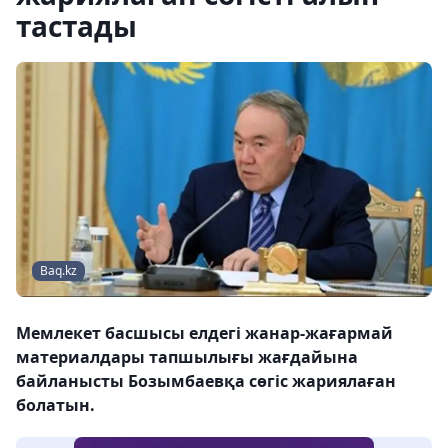
тастады
Baq.kz
Мемлекет басшысы елдегі жанар-жағармай
материалдары тапшылығы жағдайына
байланысты Бозымбаевқа сөгіс жариялаған
болатын.