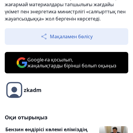
жағармай материалдары тапшылығы жағдайы
үкімет пен энергетика министрлігі «салғырттық пен
жауапсыздыққа» жол бергенін көрсетеді.
Мақаламен бөлісу
Google-ға қосылып,
жаңалықтарды бірінші болып оқыңыз
zkadm
Оқи отырыңыз
Бензин өндірісі көлемі еліміздің