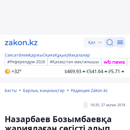
Қаз
Саясат
Әлем
Қаржы
Оқиға
Құқық
Мақалалар
#Референдум-2026
#Қазақстан мақтанышы
+32°
$
469.93
€
541.64
₽
5.71
Басты
Барлық жаңалықтар
Редакция Zakon.kz
16:35, 27 ақпан 2018
Назарбаев Бозымбаевқа
жариялаған сөгісті алып