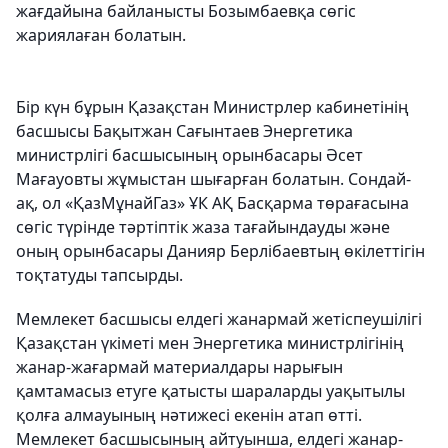
жағдайына байланысты Бозымбаевқа сөгіс
жариялаған болатын.
Бір күн бұрын Қазақстан Министрлер кабинетінің
басшысы Бақытжан Сағынтаев Энергетика
министрлігі басшысының орынбасары Әсет
Мағауовты жұмыстан шығарған болатын. Сондай-
ақ, ол «ҚазМұнайГаз» ҰК АҚ Басқарма төрағасына
сөгіс түрінде тәртіптік жаза тағайындауды және
оның орынбасары Данияр Берлібаевтың өкілеттігін
тоқтатуды тапсырды.
Мемлекет басшысы елдегі жанармай жетіспеушілігі
Қазақстан үкіметі мен Энергетика министрлігінің
жанар-жағармай материалдары нарығын
қамтамасыз етуге қатысты шараларды уақытылы
қолға алмауының нәтижесі екенін атап өтті.
Мемлекет басшысының айтуынша, елдегі жанар-