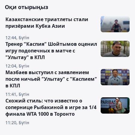
Оқи отырыңыз
Казахстанские триатлеты стали
призёрами Кубка Азии
12:44, Бүгін
Тренер "Каспия" Шойтымов оценил
игру подопечных в матче с
"Улытау" в КПЛ
12:04, Бүгін
Мазбаев выступил с заявлением
после ничьей "Улытау" с "Каспием"
в КПЛ
11:41, Бүгін
Схожий стиль: что известно о
сопернице Рыбакиной в игре за 1/4
финала WTA 1000 в Торонто
11:20, Бүгін