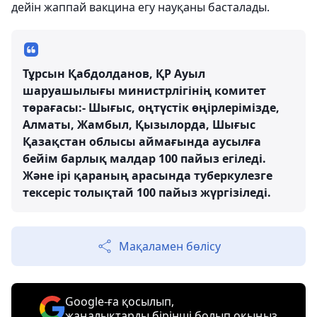
дейін жаппай вакцина егу науқаны басталады.
Тұрсын Қабдолданов, ҚР Ауыл
шаруашылығы министрлігінің комитет
төрағасы:- Шығыс, оңтүстік өңірлерімізде,
Алматы, Жамбыл, Қызылорда, Шығыс
Қазақстан облысы аймағында аусылға
бейім барлық малдар 100 пайыз егіледі.
Және ірі қараның арасында туберкулезге
тексеріс толықтай 100 пайыз жүргізіледі.
Мақаламен бөлісу
Google-ға қосылып,
жаңалықтарды бірінші болып оқыңыз