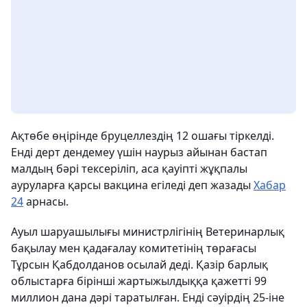
Ақтөбе өңірінде бруцеллездің 12 ошағы тіркелді.
Енді дерт дендемеу үшін наурыз айынан бастап
малдың бәрі тексеріліп, аса қауіпті жұқпалы
ауруларға қарсы вакцина егіледі деп жазады
Хабар
24
арнасы.
Ауыл шаруашылығы министрлігінің Ветеринарлық
бақылау мен қадағалау комитетінің төрағасы
Тұрсын Қабдолданов осылай деді. Қазір барлық
облыстарға бірінші жартыжылдыққа қажетті 99
миллион дана дәрі таратылған. Енді сәуірдің 25-іне