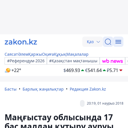
Қаз
Саясат
Әлем
Қаржы
Оқиға
Құқық
Мақалалар
#Референдум-2026
#Қазақстан мақтанышы
+22°
$
469.93
€
541.64
₽
5.71
Басты
Барлық жаңалықтар
Редакция Zakon.kz
20:19, 01 наурыз 2018
Маңғыстау облысында 17
бас малдан құтыру ауруы