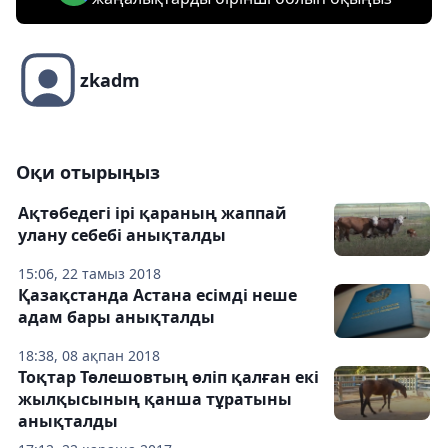
zkadm
Оқи отырыңыз
Ақтөбедегі ірі қараның жаппай
улану себебі анықталды
15:06, 22 тамыз 2018
Қазақстанда Астана есімді неше
адам бары анықталды
18:38, 08 ақпан 2018
Тоқтар Төлешовтың өліп қалған екі
жылқысының қанша тұратыны
анықталды