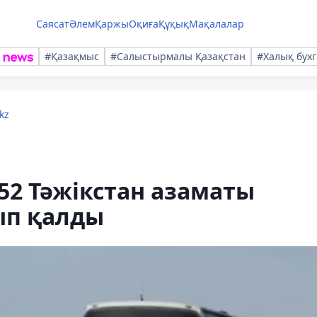
Саясат
Әлем
Қаржы
Оқиға
Құқық
Мақалалар
#Қазақмыс
#Салыстырмалы Қазақстан
#Халық бухг
kz
2 Тәжікстан азаматы
ып қалды