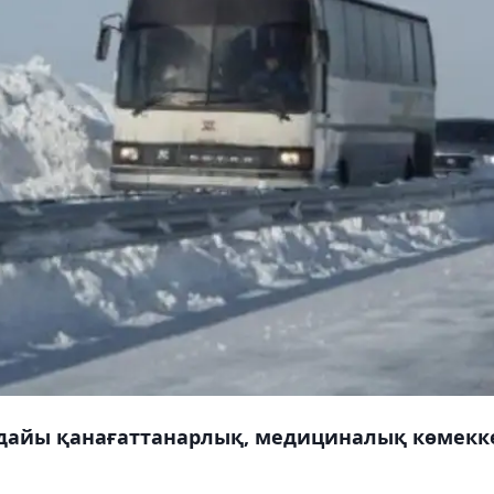
дайы қанағаттанарлық, медициналық көмекк