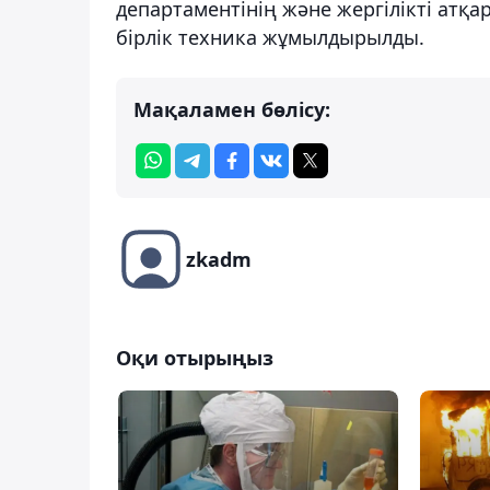
департаментінің және жергілікті ат
бірлік техника жұмылдырылды.
Мақаламен бөлісу:
zkadm
Оқи отырыңыз