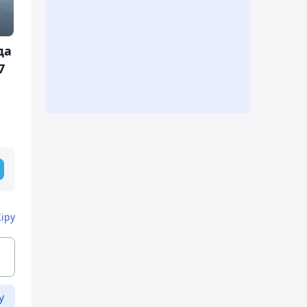
да
7
Кіру
у