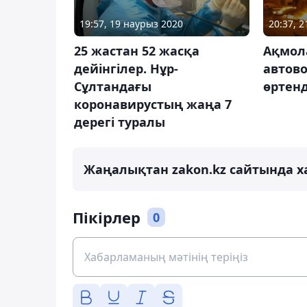
19:57, 19 наурыз 2020
20:37, 
25 жастан 52 жасқа
Ақмол
дейінгілер. Нұр-
автово
Сұлтандағы
өртенд
коронавирустың жаңа 7
дерегі туралы
Жаңалықтан zakon.kz сайтында х
Пікірлер
0