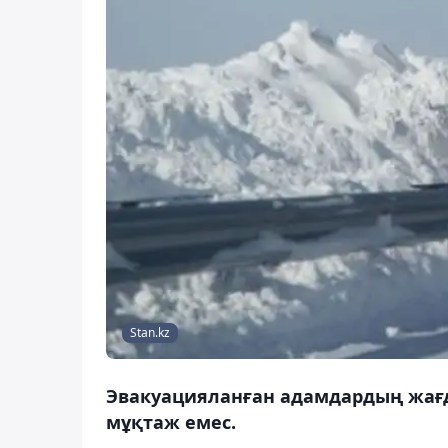
Stan.kz
Эвакуацияланған адамдардың жағ
мұқтаж емес.