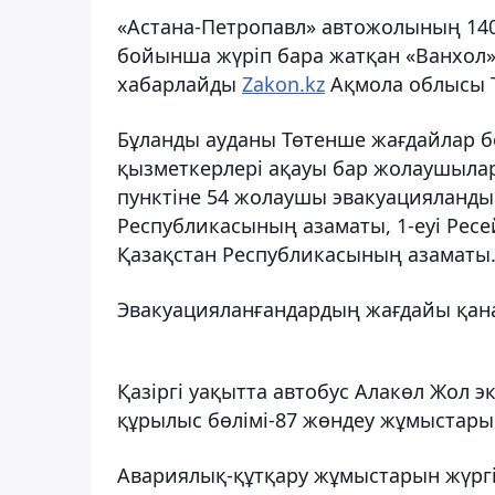
«Астана-Петропавл» автожолының 14
бойынша жүріп бара жатқан «Ванхол
хабарлайды
Zakon.kz
Ақмола облысы Т
Бұланды ауданы Төтенше жағдайлар бө
қызметкерлері ақауы бар жолаушылар
пунктіне 54 жолаушы эвакуацияланды 
Республикасының азаматы, 1-еуі Рес
Қазақстан Республикасының азаматы
Эвакуацияланғандардың жағдайы қана
Қазіргі уақытта автобус Алакөл Жол 
құрылыс бөлімі-87 жөндеу жұмыстарын
Авариялық-құтқару жұмыстарын жүргі