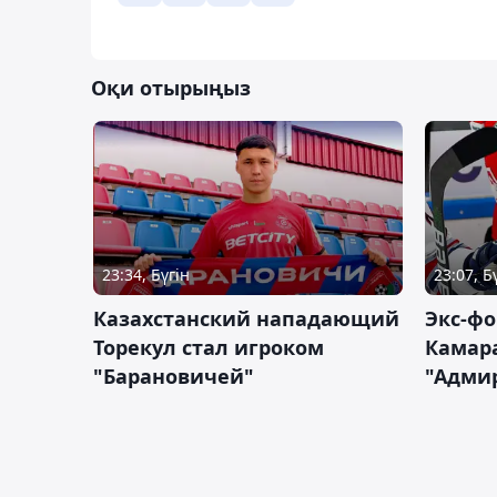
Оқи отырыңыз
23:34, Бүгін
23:07, Б
Казахстанский нападающий
Экс-фо
Торекул стал игроком
Камара
"Барановичей"
"Адми