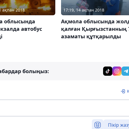
21 ақпан 2018
17:19, 14 ақпан 2018
а облысында
Ақмола облысында жол
кзалда автобус
қалған Қырғызстанның 
і
азаматы құтқарылды
абардар болыңыз:
Пікір жаз