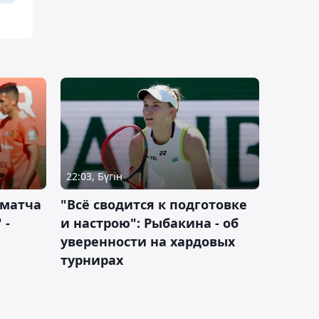
22:03, Бүгін
 матча
"Всё сводится к подготовке
 -
и настрою": Рыбакина - об
уверенности на хардовых
турнирах