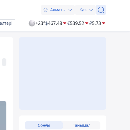
Алматы
Қаз
+23°
$
467.48
€
539.52
₽
5.73
алтері
Соңғы
Танымал