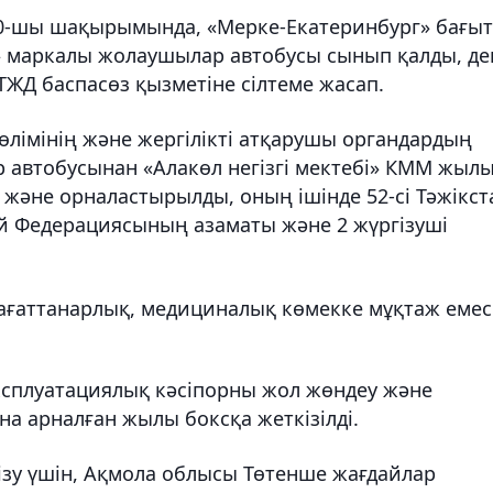
0-шы шақырымында, «Мерке-Екатеринбург» бағы
» маркалы жолаушылар автобусы сынып қалды, де
ЖД баспасөз қызметіне сілтеме жасап.
лімінің және жергілікті атқарушы органдардың
 автобусынан «Алакөл негізгі мектебі» КММ жыл
және орналастырылды, оның ішінде 52-сі Тәжікст
ей Федерациясының азаматы және 2 жүргізуші
.
ғаттанарлық, медициналық көмекке мұқтаж емес
эксплуатациялық кәсіпорны жол жөндеу және
а арналған жылы боксқа жеткізілді.
зу үшін, Ақмола облысы Төтенше жағдайлар