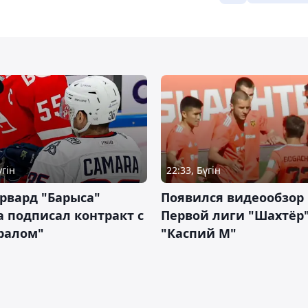
үгін
22:33, Бүгін
рвард "Барыса"
Появился видеообзор
 подписал контракт с
Первой лиги "Шахтёр"
ралом"
"Каспий М"