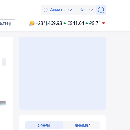
Алматы
Қаз
+23°
$
469.93
€
541.64
₽
5.71
алтері
Соңғы
Танымал