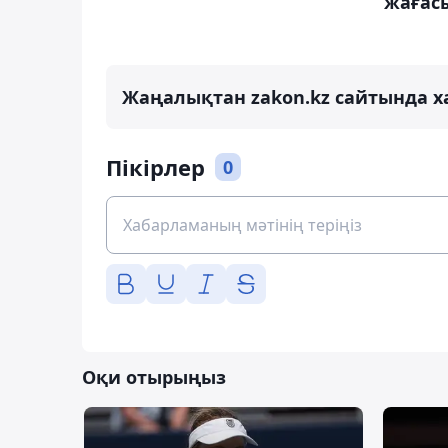
жағасы
Жаңалықтан zakon.kz сайтында х
Пікірлер
0
Оқи отырыңыз