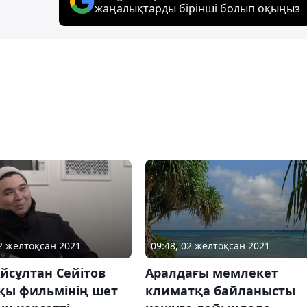
жаңалықтарды бірінші болып оқыңыз
09:48, 02 желтоқсан 2021
02 желтоқсан 2021
Аралдағы мемлекет
йсұлтан Сейітов
климатқа байланысты
қы фильмінің шет