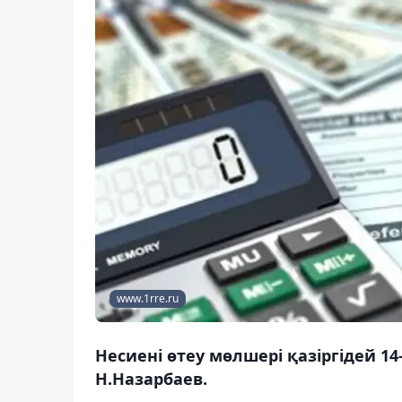
www.1rre.ru
Несиені өтеу мөлшері қазіргідей 14
Н.Назарбаев.