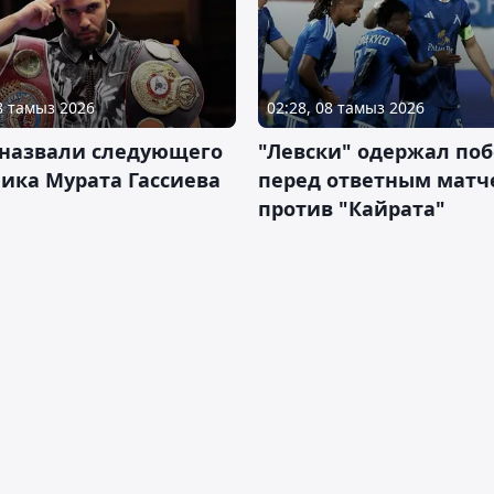
08 тамыз 2026
02:28, 08 тамыз 2026
 назвали следующего
"Левски" одержал поб
ика Мурата Гассиева
перед ответным матч
против "Кайрата"