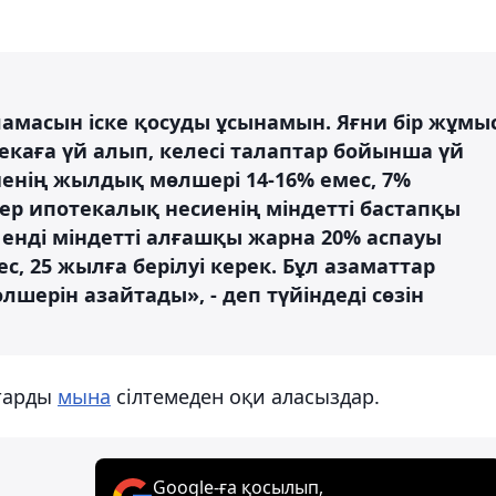
ламасын іске қосуды ұсынамын. Яғни бір жұмы
екаға үй алып, келесі талаптар бойынша үй
енің жылдық мөлшері 14-16% емес, 7%
тер ипотекалық несиенің міндетті бастапқы
, енді міндетті алғашқы жарна 20% аспауы
с, 25 жылға берілуі керек. Бұл азаматтар
шерін азайтады», - деп түйіндеді сөзін
тарды
мына
сілтемеден оқи аласыздар.
Google-ға қосылып,