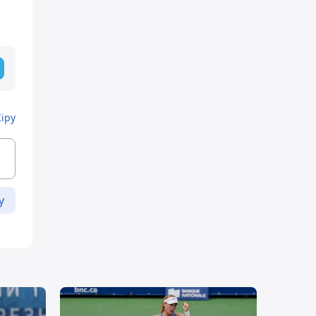
Кіру
у