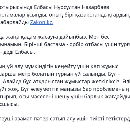
 отырысында Елбасы Нұрсұлтан Назарбаев
астамалар ұсынды, оның бірі қазақстандықтардың
 хабарлайды
Zakon.kz.
нда жаңа қадам жасауға дайынбыз. Мен бес
ынамын. Бірінші бастама - әрбір отбасы үшін тұр
- деді Елбасы.
 үй алу мүмкіндігін кеңейту үшін көп жұмыс
 шаршы метр болатын тұрғын үй салынды. Бұл -
 Алайда бұл атқарылған жұмыстар жеткіліксіз. Әл
 үйі жоқ. Бұл әлеуметтік маңызы бар проблеманың
арттырып, осы мәселені шешу үшін барлық жағдайды
асшысы.
уші азамат пәтер сатып алу үшін тиісті тетіктерд