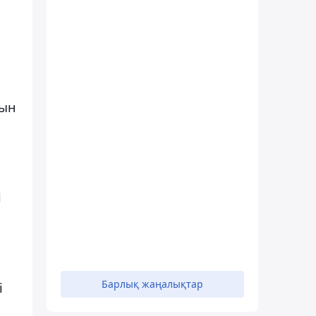
ғын
і
Барлық жаңалықтар
і