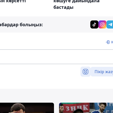
көшуге дайындала
н көрсетті
бастады
абардар болыңыз:
Пікір жаз