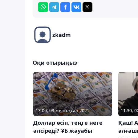
zkadm
Оқи отырыңыз
13:00, 03 желтоқсан 2021
11:30, 
Доллар өсіп, теңге неге
Қаш! А
әлсіреді? ҰБ жауабы
алғаш