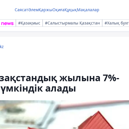
Саясат
Әлем
Қаржы
Оқиға
Құқық
Мақалалар
#Қазақмыс
#Салыстырмалы Қазақстан
#Халық бухг
kz
азақстандық жылына 7%-
мүмкіндік алады