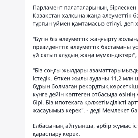
Парламент палаталарының бірлескен
Қазақстан халқына жаңа әлеуметтік б
тұрғын үймен қамтамасыз етілуі, деп
"Бүгін біз әлеуметтік жаңғырту жолы
президенттік әлеуметтік бастаманы ұс
үй сатып алудың жаңа мүмкіндіктері", 
"Біз соңғы жылдары азаматтарымыздың
істедік. Өткен жылы ауданы 11,2 млн
бұрын болмаған рекордтық көрсеткіш.
күнге дейін көптеген отбасыда өзінің
бірі. Біз ипотекаға қолжетімділікті 
жасауымыз керек", - деді Мемлекет б
Елбасының айтуынша, әрбір жұмыс істе
қарастыру керек.