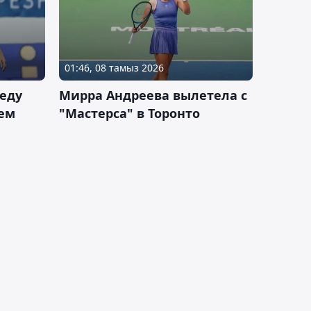
01:46, 08 тамыз 2026
еду
Мирра Андреева вылетела с
ем
"Мастерса" в Торонто