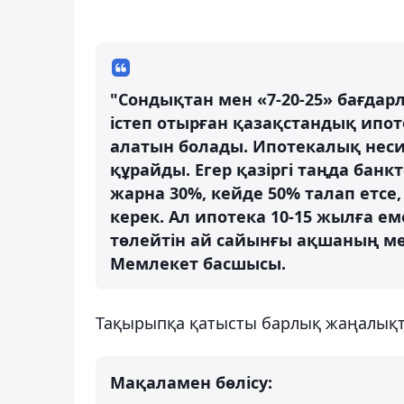
"Сондықтан мен «7-20-25» бағдар
істеп отырған қазақстандық ипот
алатын болады. Ипотекалық неси
құрайды. Егер қазіргі таңда банк
жарна 30%, кейде 50% талап етсе
керек. Ал ипотека 10-15 жылға еме
төлейтін ай сайынғы ақшаның мөл
Мемлекет басшысы.
Тақырыпқа қатысты барлық жаңалық
Мақаламен бөлісу: