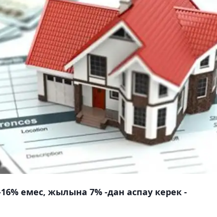
-16% емес, жылына 7% -дан аспау керек -