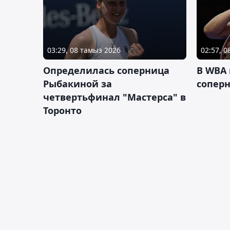
03:29, 08 тамыз 2026
02:57, 
Определилась соперница
В WBA
Рыбакиной за
соперн
четвертьфинал "Мастерса" в
Торонто