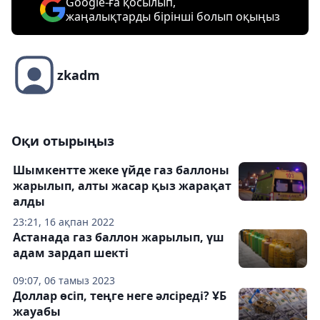
Google-ға қосылып,
жаңалықтарды бірінші болып оқыңыз
zkadm
Оқи отырыңыз
Шымкентте жеке үйде газ баллоны
жарылып, алты жасар қыз жарақат
алды
23:21, 16 ақпан 2022
Астанада газ баллон жарылып, үш
адам зардап шекті
09:07, 06 тамыз 2023
Доллар өсіп, теңге неге әлсіреді? ҰБ
жауабы