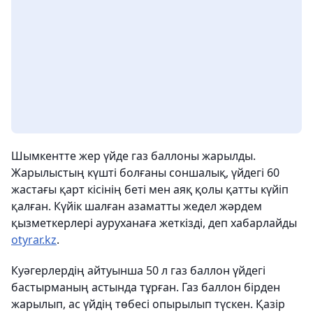
Шымкентте жер үйде газ баллоны жарылды.
Жарылыстың күшті болғаны соншалық, үйдегі 60
жастағы қарт кісінің беті мен аяқ қолы қатты күйіп
қалған. Күйік шалған азаматты жедел жәрдем
қызметкерлері ауруханаға жеткізді, деп хабарлайды
otyrar.kz
.
Куәгерлердің айтуынша 50 л газ баллон үйдегі
бастырманың астында тұрған. Газ баллон бірден
жарылып, ас үйдің төбесі опырылып түскен. Қазір