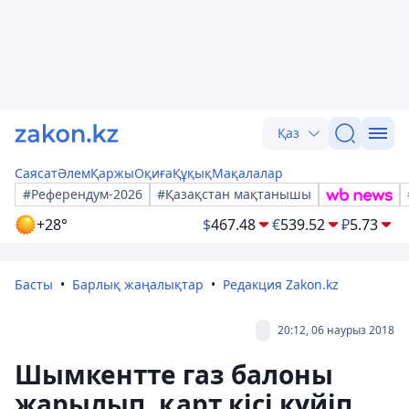
Қаз
Саясат
Әлем
Қаржы
Оқиға
Құқық
Мақалалар
#Референдум-2026
#Қазақстан мақтанышы
+28°
$
467.48
€
539.52
₽
5.73
Басты
Барлық жаңалықтар
Редакция Zakon.kz
20:12, 06 наурыз 2018
Шымкентте газ балоны
жарылып, қарт кісі күйіп