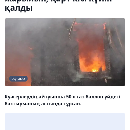
қалды
otyrar.kz
Куәгерлердің айтуынша 50 л газ баллон үйдегі
бастырманың астында тұрған.