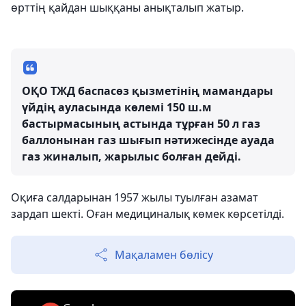
өрттің қайдан шыққаны анықталып жатыр.
ОҚО ТЖД баспасөз қызметінің мамандары
үйдің ауласында көлемі 150 ш.м
бастырмасының астында тұрған 50 л газ
баллонынан газ шығып нәтижесінде ауада
газ жиналып, жарылыс болған дейді.
Оқиға салдарынан 1957 жылы туылған азамат
зардап шекті. Оған медициналық көмек көрсетілді.
Мақаламен бөлісу