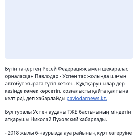
Бүгін таңертең Ресей Федерациясымен шекаралас
орналасқан Павлодар - Успен тас жолында шағын
автобус жыраға түсіп кеткен. Құқтқарушылар дер
кезінде көмек көрсетіп, қозғалысты қайта қалпына
келтірді, деп хабарлайды
pavlodarnews.kz.
Бұл туралы Успен ауданы ТЖБ бастығының міндетін
атқарушы Николай Пуховский хабарлады.
- 2018 жылы 6-наурызда ауа райының күрт өзгеруіне