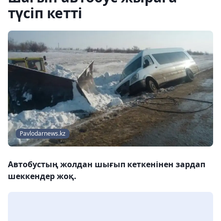
түсіп кетті
Рavlodarnews.kz
Автобустың жолдан шығып кеткенінен зардап
шеккендер жоқ.