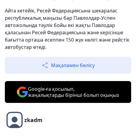
Айта кетейік, Ресей Федерациясына шекаралас
республикалық маңызы бар Павлолдар-Успен
автожолында тәулік бойы екі жақты Павлодар
қаласынан Ресей Федерациясына және керісінше
бағытта орташа есеппен 150 жүк көлігі және рейстік
автобустар өтеді.
Мақаламен бөлісу
Google-ға қосылып,
жаңалықтарды бірінші болып оқыңыз
zkadm