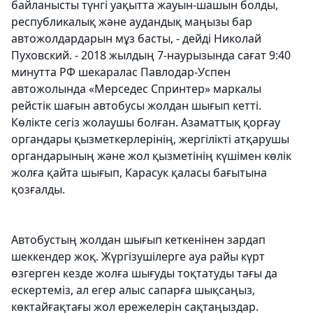
байланысты түнгі уақытта жауын-шашын болды,
республикалық және аудандық маңызы бар
автожолдардарын мұз басты, - дейді Николай
Пуховский. - 2018 жылдың 7-наурызында сағат 9:40
минутта РФ шекаралас Павлодар-Успен
автожолында «Мерседес Спринтер» маркалы
рейстік шағын автобусы жолдан шығып кетті.
Көлікте сегіз жолаушы болған. Азаматтық қорғау
органдары қызметкерлерінің, жергілікті атқарушы
органдарының және жол қызметінің күшімен көлік
жолға қайта шығып, Карасук қаласы бағытына
қозғалды.
Автобустың жолдан шығып кеткенінен зардап
шеккендер жоқ. Жүргізушілерге ауа райы күрт
өзгерген кезде жолға шығуды тоқтатуды тағы да
ескертеміз, ал егер алыс сапарға шықсаңыз,
көктайғақтағы жол ережелерін сақтаңыздар.