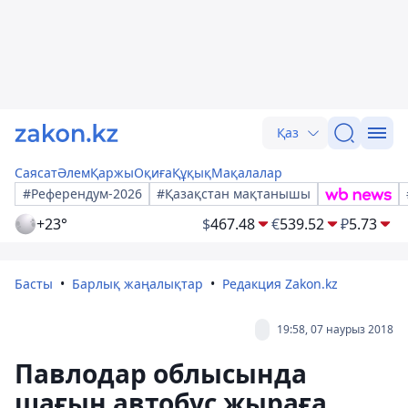
Қаз
Саясат
Әлем
Қаржы
Оқиға
Құқық
Мақалалар
#Референдум-2026
#Қазақстан мақтанышы
+23°
$
467.48
€
539.52
₽
5.73
Басты
Барлық жаңалықтар
Редакция Zakon.kz
19:58, 07 наурыз 2018
Павлодар облысында
шағын автобус жыраға