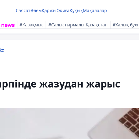
Саясат
Әлем
Қаржы
Оқиға
Құқық
Мақалалар
#Қазақмыс
#Салыстырмалы Қазақстан
#Халық бухг
kz
арпінде жазудан жарыс