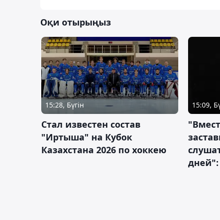
Оқи отырыңыз
15:28, Бүгін
15:09, Б
Стал известен состав
"Вмест
"Иртыша" на Кубок
застав
Казахстана 2026 по хоккею
слушат
дней":