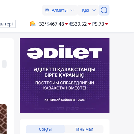
Алматы
Қаз
+33°
$
467.48
€
539.52
₽
5.73
алтері
Соңғы
Танымал