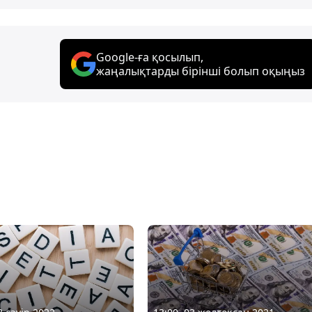
Google-ға қосылып,
жаңалықтарды бірінші болып оқыңыз