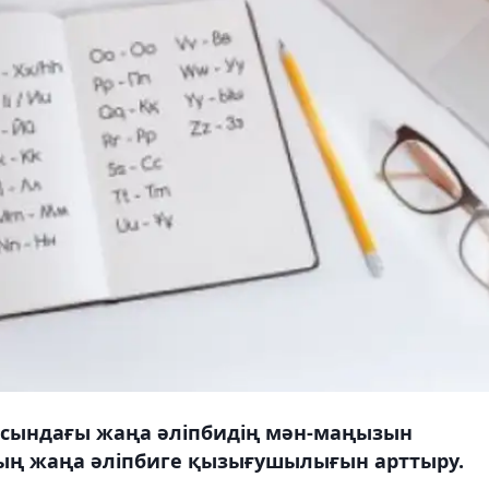
асындағы жаңа әліпбидің мән-маңызын
дың жаңа әліпбиге қызығушылығын арттыру.