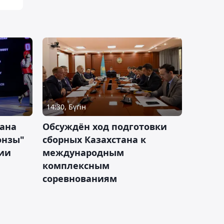
14:30, Бүгін
тана
Обсуждён ход подготовки
онзы"
сборных Казахстана к
зии
международным
комплексным
соревнованиям