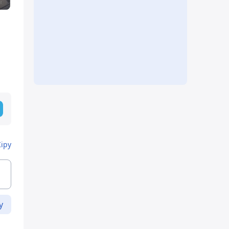
Кіру
у