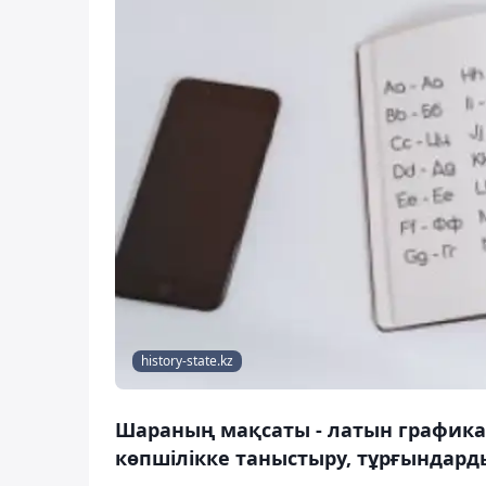
history-state.kz
Шараның мақсаты - латын график
көпшілікке таныстыру, тұрғындар