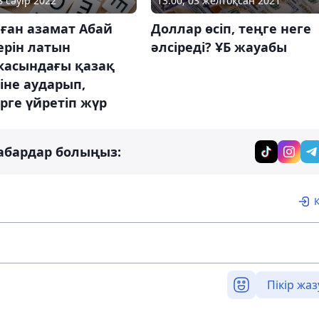
8 сәуір 2022
13:00, 03 желтоқсан 2021
ған азамат Абай
Доллар өсіп, теңге неге
ерін латын
әлсіреді? ҰБ жауабы
касындағы қазақ
іне аударып,
рге үйретіп жүр
абардар болыңыз:
Пікір жаз