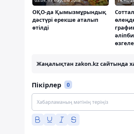
14:48, 2
03:09, 17 маусым 2018
Соттал
ОҚО-да Қымызмұрындық
өлеңд
дәстүрі ерекше аталып
графи
өтілді
әліпби
өзгеле
Жаңалықтан zakon.kz сайтында х
Пікірлер
0