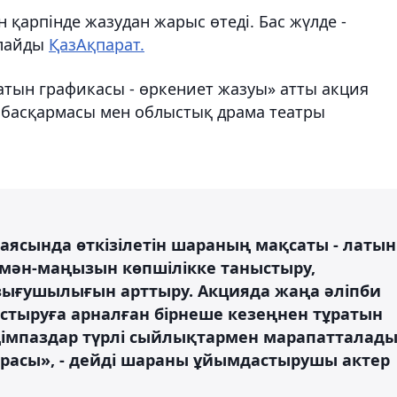
 қарпінде жазудан жарыс өтеді. Бас жүлде -
рлайды
ҚазАқпарат.
атын графикасы - өркениет жазуы» атты акция
у басқармасы мен облыстық драма театры
аясында өткізілетін шараның мақсаты - латын
мән-маңызын көпшілікке таныстыру,
зығушылығын арттыру. Акцияда жаңа әліпби
астыруға арналған бірнеше кезеңнен тұратын
мпаздар түрлі сыйлықтармен марапатталады
ырасы», - дейді шараны ұйымдастырушы актер