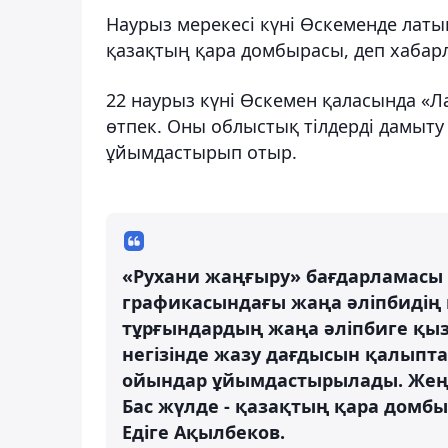
Наурыз мерекесі күні Өскеменде латын
қазақтың қара домбырасы, деп хаба
22 наурыз күні Өскемен қаласында «Л
өтпек. Оны облыстық тілдерді дамыт
ұйымдастырып отыр.
«Рухани жаңғыру» бағдарламасы 
графикасындағы жаңа әліпбидің 
тұрғындардың жаңа әліпбиге қы
негізінде жазу дағдысын қалыпт
ойындар ұйымдастырылады. Жеңі
Бас жүлде - қазақтың қара домб
Едіге Ақылбеков.