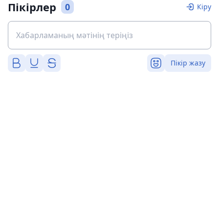
Пікірлер
0
Кіру
Пікір жазу