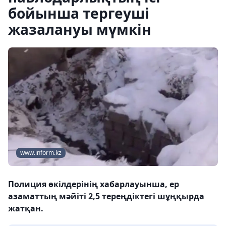
бойынша тергеуші
жазалануы мүмкін
www.inform.kz
Полиция өкілдерінің хабарлауынша, ер
азаматтың мәйіті 2,5 тереңдіктегі шұңқырда
жатқан.