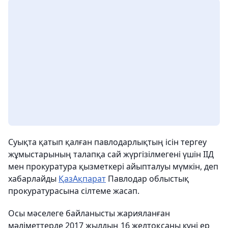
Суықта қатып қалған павлодарлықтың ісін тергеу
жұмыстарының талапқа сай жүргізілмегені үшін ІІД
мен прокуратура қызметкері айыпталуы мүмкін, деп
хабарлайды
ҚазАқпарат
Павлодар облыстық
прокуратурасына сілтеме жасап.
Осы мәселеге байланысты жарияланған
мәліметтерде 2017 жылдың 16 желтоқсаны күні ер