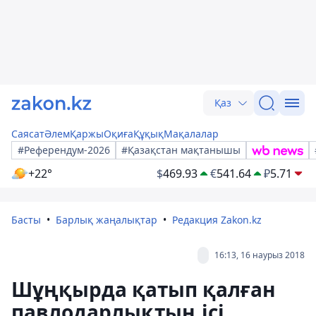
Қаз
Саясат
Әлем
Қаржы
Оқиға
Құқық
Мақалалар
#Референдум-2026
#Қазақстан мақтанышы
+22°
$
469.93
€
541.64
₽
5.71
Басты
Барлық жаңалықтар
Редакция Zakon.kz
16:13, 16 наурыз 2018
Шұңқырда қатып қалған
павлодарлықтың ісі