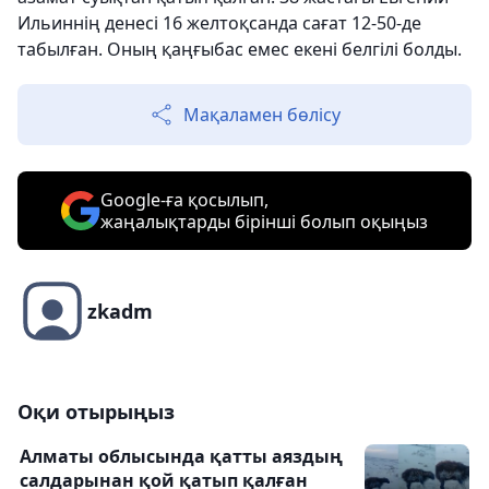
Ильиннің денесі 16 желтоқсанда сағат 12-50-де
табылған. Оның қаңғыбас емес екені белгілі болды.
Мақаламен бөлісу
Google-ға қосылып,
жаңалықтарды бірінші болып оқыңыз
zkadm
Оқи отырыңыз
Алматы облысында қатты аяздың
салдарынан қой қатып қалған