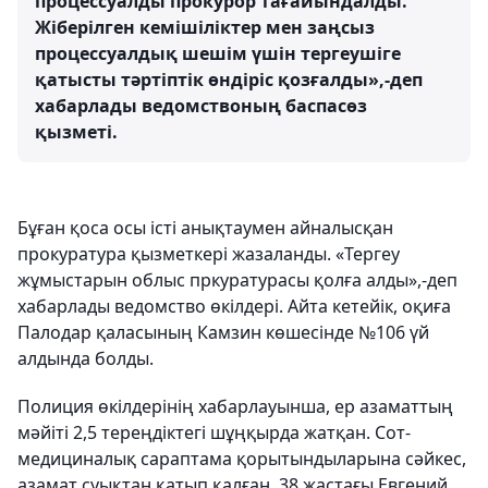
процессуалды прокурор тағайындалды.
Жіберілген кемішіліктер мен заңсыз
процессуалдық шешім үшін тергеушіге
қатысты тәртіптік өндіріс қозғалды»,-деп
хабарлады ведомствоның баспасөз
қызметі.
Бұған қоса осы істі анықтаумен айналысқан
прокуратура қызметкері жазаланды. «Тергеу
жұмыстарын облыс пркуратурасы қолға алды»,-деп
хабарлады ведомство өкілдері. Айта кетейік, оқиға
Палодар қаласының Камзин көшесінде №106 үй
алдында болды.
Полиция өкілдерінің хабарлауынша, ер азаматтың
мәйіті 2,5 тереңдіктегі шұңқырда жатқан. Сот-
медициналық сараптама қорытындыларына сәйкес,
азамат суықтан қатып қалған. 38 жастағы Евгений