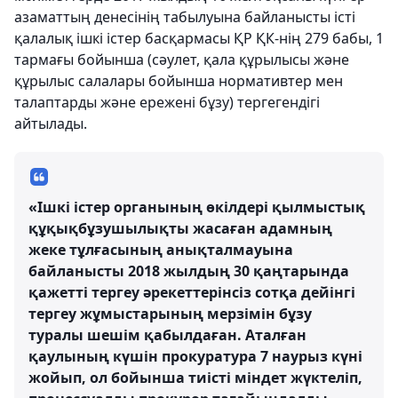
азаматтың денесінің табылуына байланысты істі
қалалық ішкі істер басқармасы ҚР ҚК-нің 279 бабы, 1
тармағы бойынша (сәулет, қала құрылысы және
құрылыс салалары бойынша нормативтер мен
талаптарды және ережені бұзу) тергегендігі
айтылады.
«Ішкі істер органының өкілдері қылмыстық
құқықбұзушылықты жасаған адамның
жеке тұлғасының анықталмауына
байланысты 2018 жылдың 30 қаңтарында
қажетті тергеу әрекеттерінсіз сотқа дейінгі
тергеу жұмыстарының мерзімін бұзу
туралы шешім қабылдаған. Аталған
қаулының күшін прокуратура 7 наурыз күні
жойып, ол бойынша тиісті міндет жүктеліп,