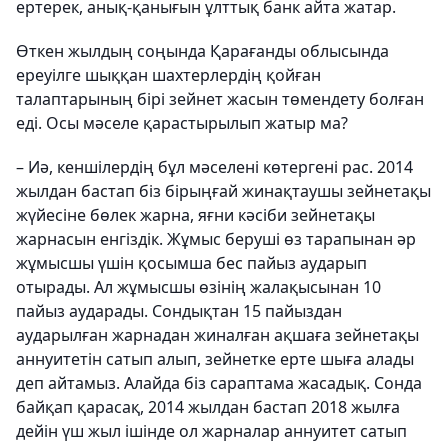
ертерек, анық-қанығын ұлттық банк айта жатар.
Өткен жылдың соңында Қарағанды облысында
ереуілге шыққан шахтерлердің қойған
талаптарының бірі зейнет жасын төмендету болған
еді. Осы мәселе қарастырылып жатыр ма?
– Иә, кеншілердің бұл мәселені көтергені рас. 2014
жылдан бастап біз бірыңғай жинақтаушы зейнетақы
жүйесіне бөлек жарна, яғни кәсіби зейнетақы
жарнасын енгіздік. Жұмыс беруші өз тарапынан әр
жұмысшы үшін қосымша бес пайыз аударып
отырады. Ал жұмысшы өзінің жалақысынан 10
пайыз аударады. Сондықтан 15 пайыздан
аударылған жарнадан жиналған ақшаға зейнетақы
аннуитетін сатып алып, зейнетке ерте шыға алады
деп айтамыз. Алайда біз сараптама жасадық. Сонда
байқап қарасақ, 2014 жылдан бастап 2018 жылға
дейін үш жыл ішінде ол жарналар аннуитет сатып