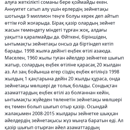
алуға жеткілікті соманы бере қоймайды екен.
Аннуитет сатып алу үшін ерлердің зейнетақы
шотында 9 миллион теңге болуы керек деп айтып
өттім ғой жоғарыда. Бірақ қазір олардың зейнет
жасын төмендету міндеті тұрған жоқ, алдағы
уақытта қаралмайды да. Өйткені, біріншіден,
ынтымақты зейнетақы онсыз да біртіндеп кетіп
барады. 1998 жылға дейінгі еңбек өтілі азаюда.
Мәселен, 1960 жылы туған әйелдер зейнетке шығып
жатыр, солардың еңбек өтіліне қарасақ 20 жылдан
аз. Ал заң бойынша егер сіздің еңбек өтіліңіз 1998
жылдың 1 қаңтарына дейін 20 жылды құраса, онда
зейнетақы мөлшері де толық болады. Сондықтан
азаматтардың еңбек өтілі аз болғаннан кейін,
ынтымақты жүйеден төленетін зейнетақы мөлшері
ең төмен болып шығып отыр қазір. Осындай
жалақымен 2008-2015 жылдары зейнетке шыққан
әйелдердің зейнетақысы жүз мыңға баратын еді. Ал
қазір шығып отырған әйел азаматтардың