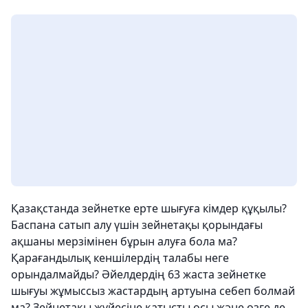
Қазақстанда зейнетке ерте шығуға кімдер құқылы?
Баспана сатып алу үшін зейнетақы қорындағы
ақшаны мерзімінен бұрын алуға бола ма?
Қарағандылық кеншілердің талабы неге
орындалмайды? Әйелдердің 63 жаста зейнетке
шығуы жұмыссыз жастардың артуына себеп болмай
ма? Зейнетақы жүйесіне қатысты осы және өзге де