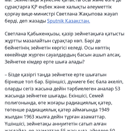
сұрақтарға ҚР еңбек және халықты әлеуметтік
қорғау вице-министрі Светлана Жақыпова жауап
берді, деп жазады
Sputnik Қазақстан.
Светлана Қабыкенқызы, қазір зейнетақыға қатысты
жұртты мазалайтын сұрақтар көп. Бәрі де
бейнетінің зейнетін көргісі келеді. Осы көптің
көкейінде жүрген сауалдардың басын ашып алсақ.
Зейнетке кімдер ерте шыға алады?
– Бізде қазіргі таңда зейнетке ерте шығатын
бірнеше топ бар. Біріншісі, дүниеге бес бала әкеліп,
оларды сегіз жасына дейін тәрбиелеген аналар 53
жасында зейнетке шығады. Екіншісі, Семей
полигонында, өте жоғары радиациялық қатер,
төтенше радиациялық қатер аймағында 1949
жылдан 1963 жылға дейін тұрған азаматтар.
Үшіншісі, зейнетақы аннуитетін сатып алған
жағдайда, ер азаматтар 55 жасында, әйелдер 50