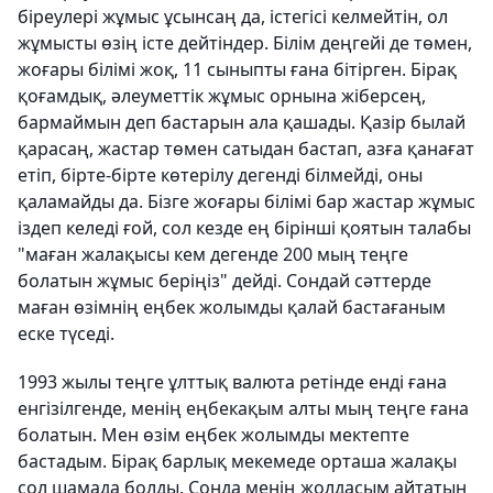
біреулері жұмыс ұсынсаң да, істегісі келмейтін, ол
жұмысты өзің істе дейтіндер. Білім деңгейі де төмен,
жоғары білімі жоқ, 11 сыныпты ғана бітірген. Бірақ
қоғамдық, әлеуметтік жұмыс орнына жіберсең,
бармаймын деп бастарын ала қашады. Қазір былай
қарасаң, жастар төмен сатыдан бастап, азға қанағат
етіп, бірте-бірте көтерілу дегенді білмейді, оны
қаламайды да. Бізге жоғары білімі бар жастар жұмыс
іздеп келеді ғой, сол кезде ең бірінші қоятын талабы
"маған жалақысы кем дегенде 200 мың теңге
болатын жұмыс беріңіз" дейді. Сондай сәттерде
маған өзімнің еңбек жолымды қалай бастағаным
еске түседі.
1993 жылы теңге ұлттық валюта ретінде енді ғана
енгізілгенде, менің еңбекақым алты мың теңге ғана
болатын. Мен өзім еңбек жолымды мектепте
бастадым. Бірақ барлық мекемеде орташа жалақы
сол шамада болды. Сонда менің жолдасым айтатын