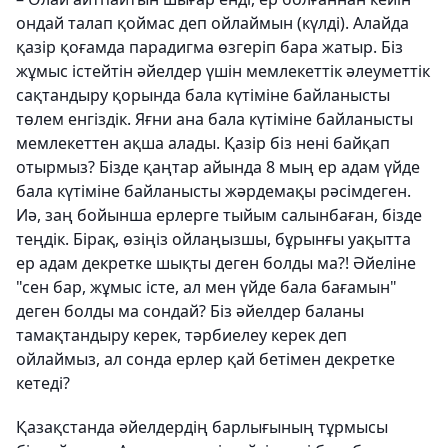
ондай талап қоймас деп ойлаймын (күлді). Алайда
қазір қоғамда парадигма өзгеріп бара жатыр. Біз
жұмыс істейтін әйелдер үшін мемлекеттік әлеуметтік
сақтандыру қорында бала күтіміне байланысты
төлем енгіздік. Яғни ана бала күтіміне байланысты
мемлекеттен ақша алады. Қазір біз нені байқап
отырмыз? Бізде қаңтар айында 8 мың ер адам үйде
бала күтіміне байланысты жәрдемақы рәсімдеген.
Иә, заң бойынша ерлерге тыйым салынбаған, бізде
теңдік. Бірақ, өзіңіз ойлаңызшы, бұрынғы уақытта
ер адам декретке шықты деген болды ма?! Әйеліне
"сен бар, жұмыс істе, ал мен үйде бала бағамын"
деген болды ма сондай? Біз әйелдер баланы
тамақтандыру керек, тәрбиелеу керек деп
ойлаймыз, ал сонда ерлер қай бетімен декретке
кетеді?
Қазақстанда әйелдердің барлығының тұрмысы