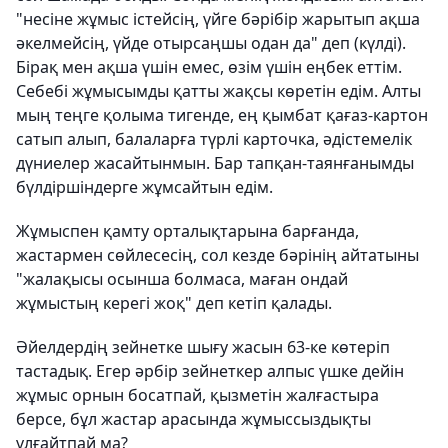
"несіне жұмыс істейсің, үйге бәрібір жарытып ақша
әкелмейсің, үйде отырсаңшы одан да" деп (күлді).
Бірақ мен ақша үшін емес, өзім үшін еңбек еттім.
Себебі жұмысымды қатты жақсы көретін едім. Алты
мың теңге қолыма тигенде, ең қымбат қағаз-картон
сатып алып, балаларға түрлі карточка, әдістемелік
дүниелер жасайтынмын. Бар тапқан-таянғанымды
бүлдіршіндерге жұмсайтын едім.
Жұмыспен қамту орталықтарына барғанда,
жастармен сөйлесесің, сол кезде бәрінің айтатыны
"жалақысы осынша болмаса, маған ондай
жұмыстың керегі жоқ" деп кетіп қалады.
Әйелдердің зейнетке шығу жасын 63-ке көтеріп
тастадық. Егер әрбір зейнеткер алпыс үшке дейін
жұмыс орнын босатпай, қызметін жалғастыра
берсе, бұл жастар арасында жұмыссыздықты
ұлғайтпай ма?