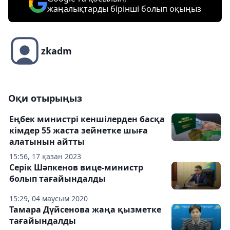
жаңалықтарды бірінші болып оқыңыз
zkadm
Оқи отырыңыз
Еңбек министрі кеншілерден басқа
кімдер 55 жаста зейнетке шыға
алатынын айтты
15:56, 17 қазан 2023
Серік Шәпкенов вице-министр
болып тағайындалды
15:29, 04 маусым 2020
Тамара Дүйсенова жаңа қызметке
тағайындалды