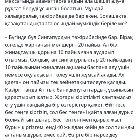
мақсатында азаматтарға алдын ала шешіп алуға
рұқсат беруді ұсынған болатын. Мұндай
халықаралық тәжірибеде де бар екен. Болашақта
қазақстандықтарға осындай мүмкіндік беріле ме?
– Бүгінде бұл Сингапурдың тәжірибесінде бар. Бірақ
ол елде жарнаның мөлшері – 20 пайыз. Ал біз
жинақтаушы қорына 10 пайыз ғана аударып
отырмыз. Сондықтан сингапурлықтар 20 пайыздың
10 пайызынан жиналған ақшаны баспана алу үшін
немесе оқу ақысын төлеу үшін жұмсай алады. Ал
қалған он пайызы тек зейнетақы төлеуге қалады.
Қазіргі таңда Ұлттық банк депутаттардың ұсынысын
қарастырып жатыр. Жоғары кірістілікті қамтамасыз
ету үшін қандай да бір өзгерістер қажет. Әйтпесе
бес теңге кіргізіп, сол бес теңгені қайта алған дұрыс
болмайтын шығар. Бес теңгені мен қырық жыл
бұрын кіргізгем, енді 40 жылдан кейін де сол тиынды
алғаным дұрыс емес қой. Әзірге бір нәрсе деу