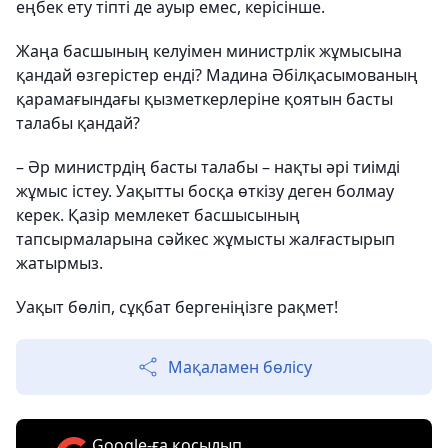
еңбек ету тіпті де ауыр емес, керісінше.
Жаңа басшының келуімен министрлік жұмысына
қандай өзгерістер енді? Мадина Әбілқасымованың
қарамағындағы қызметкерлеріне қоятын басты
талабы қандай?
– Әр министрдің басты талабы – нақты әрі тиімді
жұмыс істеу. Уақытты босқа өткізу деген болмау
керек. Қазір мемлекет басшысының
тапсырмаларына сәйкес жұмысты жалғастырып
жатырмыз.
Уақыт бөліп, сұқбат бергеніңізге рақмет!
Мақаламен бөлісу
Google-ға қосылып,