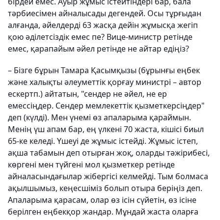
бірдей емес. Ауыр жұмыс істейтіндері бар, бала
тәрбиесімен айналысады дегендей. Осы тұрғыдан
алғанда, әйелдерді 63 жасқа дейін жұмысқа жегіп
қою әділетсіздік емес пе? Вице-министр ретінде
емес, қарапайым әйел ретінде не айтар едіңіз?
– Бізге бұрын Тамара Қасымқызы (бұрынғы еңбек
және халықты әлеуметтік қорғау министрі – автор
ескертп.) айтатын, "сендер не әйел, не ер
емессіңдер. Сендер мемлекеттік қызметкерсіңдер"
деп (күлді). Мен үнемі өз апаларыма қараймын.
Менің үш апам бар, ең үлкені 70 жаста, кішісі биыл
65-ке келеді. Үшеуі де жұмыс істейді. Жұмыс істеп,
ақша табамын деп отырған жоқ, оларды тәжірибесі,
көргені мен түйгені мол қызметкер ретінде
айналасындағылар жібергісі келмейді. Тым болмаса
ақылшымыз, кеңесшіміз болып отыра беріңіз деп.
Апаларыма қарасам, олар өз ісін сүйетін, өз ісіне
берілген еңбекқор жандар. Мұндай жаста оларға