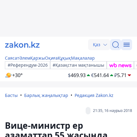
Қаз
Саясат
Әлем
Қаржы
Оқиға
Құқық
Мақалалар
#Референдум-2026
#Қазақстан мақтанышы
+30°
$
469.93
€
541.64
₽
5.71
Басты
Барлық жаңалықтар
Редакция Zakon.kz
21:35, 16 наурыз 2018
Вице-министр ер
азаматтар 55 жасында