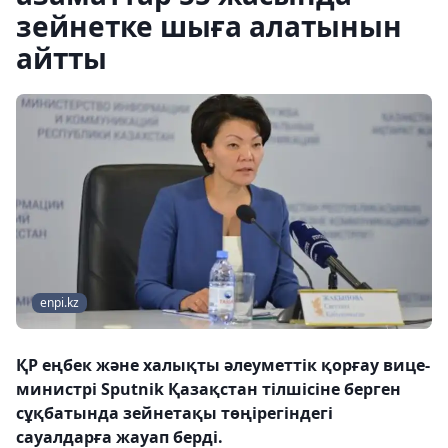
зейнетке шыға алатынын
айтты
enpi.kz
ҚР еңбек және халықты әлеуметтік қорғау вице-
министрі Sputnik Қазақстан тілшісіне берген
сұқбатында зейнетақы төңірегіндегі
сауалдарға жауап берді.