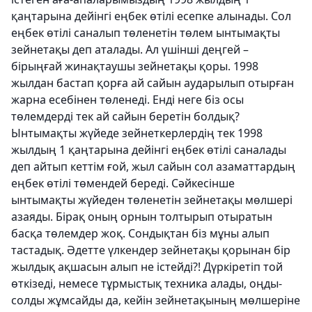
қаңтарына дейінгі еңбек өтілі есепке алынады. Сол
еңбек өтілі саналып төленетін төлем ынтымақты
зейнетақы деп аталады. Ал үшінші деңгей –
бірыңғай жинақтаушы зейнетақы қоры. 1998
жылдан бастап қорға ай сайын аударылып отырған
жарна есебінен төленеді. Енді неге біз осы
төлемдерді тек ай сайын беретін болдық?
Ынтымақты жүйеде зейнеткерлердің тек 1998
жылдың 1 қаңтарына дейінгі еңбек өтілі саналады
деп айтып кеттім ғой, жыл сайын сол азаматтардың
еңбек өтілі төмендей береді. Сәйкесінше
ынтымақты жүйеден төленетін зейнетақы мөлшері
азаяды. Бірақ оның орнын толтырып отыратын
басқа төлемдер жоқ. Сондықтан біз мұны алып
тастадық. Әдетте үлкендер зейнетақы қорынан бір
жылдық ақшасын алып не істейді?! Дүркіретіп той
өткізеді, немесе тұрмыстық техника алады, оңды-
солды жұмсайды да, кейін зейнетақының мөлшеріне