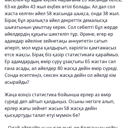
63-ке дейін 43 жыл еңбек өтілі болады. Ал дәл сол
жаста келген әйел 58 жасында шықса, онда 38 жыл.
Бірақ бұл аралықта әйел декреттік демалысқа
шығатынын ұмытпау керек. Сол себепті бұл жерде
әйелдердің құқығы шектеліп тұр. Әрине, егер ер
адамдар әйеліне зейнетақы аннуитетін сатып
әперіп, мол мұра қалдырып, кәрілігін қамтамасыз
етсе жақсы. Бірақ біз қазір статистикаға қараймыз.
Ер адамдардың өмір сүру ұзақтығы 65 жастан сәл
ғана асады, ал әйелдер 80 жасқа дейін өмір сүреді.
Сонда есептеңіз, сексен жасқа дейін ол әйелді кім
асырайды?
Жаңа өзіңіз статистика бойынша ерлер аз өмір
сүреді деп айтып қалдыңыз. Осыны негізге алып,
ерлер жағы зейнет жасын 58 жасқа дейін
қысқартуды талап етуі мүмкін бе?
– Олай айтпайтын шығар енді, ер болғаннан кейін