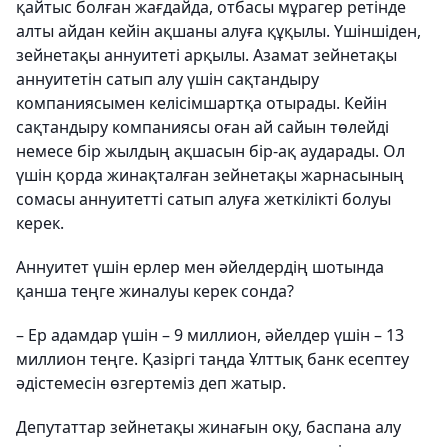
қайтыс болған жағдайда, отбасы мұрагер ретінде
алты айдан кейін ақшаны алуға құқылы. Үшіншіден,
зейнетақы аннуитеті арқылы. Азамат зейнетақы
аннуитетін сатып алу үшін сақтандыру
компаниясымен келісімшартқа отырады. Кейін
сақтандыру компаниясы оған ай сайын төлейді
немесе бір жылдың ақшасын бір-ақ аударады. Ол
үшін қорда жинақталған зейнетақы жарнасының
сомасы аннуитетті сатып алуға жеткілікті болуы
керек.
Аннуитет үшін ерлер мен әйелдердің шотында
қанша теңге жиналуы керек сонда?
– Ер адамдар үшін – 9 миллион, әйелдер үшін – 13
миллион теңге. Қазіргі таңда Ұлттық банк есептеу
әдістемесін өзгертеміз деп жатыр.
Депутаттар зейнетақы жинағын оқу, баспана алу