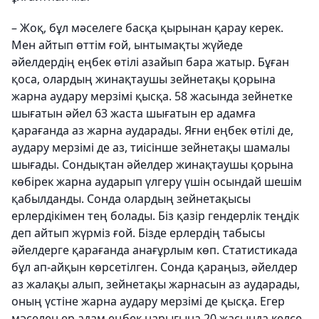
– Жоқ, бұл мәселеге басқа қырынан қарау керек.
Мен айтып өттім ғой, ынтымақты жүйеде
әйелдердің еңбек өтілі азайып бара жатыр. Бұған
қоса, олардың жинақтаушы зейнетақы қорына
жарна аудару мерзімі қысқа. 58 жасында зейнетке
шығатын әйел 63 жаста шығатын ер адамға
қарағанда аз жарна аударады. Яғни еңбек өтілі де,
аудару мерзімі де аз, тиісінше зейнетақы шамалы
шығады. Сондықтан әйелдер жинақтаушы қорына
көбірек жарна аударып үлгеру үшін осындай шешім
қабылданды. Сонда олардың зейнетақысы
ерлердікімен тең болады. Біз қазір гендерлік теңдік
деп айтып жүрміз ғой. Бізде ерлердің табысы
әйелдерге қарағанда анағұрлым көп. Статистикада
бұл ап-айқын көрсетілген. Сонда қараңыз, әйелдер
аз жалақы алып, зейнетақы жарнасын аз аударады,
оның үстіне жарна аудару мерзімі де қысқа. Егер
мәселен ер адам еңбек нарығына 20 жасында келсе,