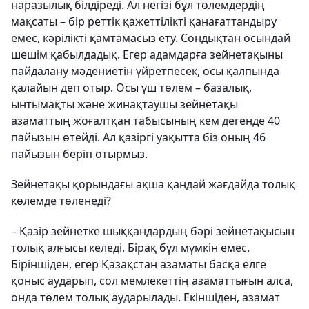
наразылық білдіреді. Ал негізі бұл төлемдердің
мақсаты – бір реттік қажеттілікті қанағаттандыру
емес, кәрілікті қамтамасыз ету. Сондықтан осындай
шешім қабылдадық. Егер адамдарға зейнетақыны
пайдалану мәдениетін үйретпесек, осы қалпында
қалайын деп отыр. Осы үш төлем – базалық,
ынтымақты және жинақтаушы зейнетақы
азаматтың жоғалтқан табысының кем дегенде 40
пайызын өтейді. Ал қазіргі уақытта біз оның 46
пайызын беріп отырмыз.
Зейнетақы қорындағы ақша қандай жағдайда толық
көлемде төленеді?
– Қазір зейнетке шыққандардың бәрі зейнетақысын
толық алғысы келеді. Бірақ бұл мүмкін емес.
Біріншіден, егер Қазақстан азаматы басқа елге
қоныс аударып, сол мемлекеттің азаматтығын алса,
онда төлем толық аударылады. Екіншіден, азамат