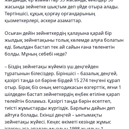
жасында зейнетке шықтым деп үйде отыра алады.
Төртіншісі, құқық қорғау органдарының
қызметкерлері, әскери азаматтар.
Осыған дейін зейнеткердің қалауына қарай бір
жылдық зейнетақыны толық көлемде алуға болатын
еді. Биылдан бастап тек ай сайын ғана төленетін
болды. Мұның себебі неде?
– Біздің зейнетақы жүйеміз үш деңгейден
тұратынын білесіздер. Біріншісі – базалық деңгей,
қазіргі таңда ол бәріне бірдей 15 274 теңгені құрап
отыр. Бірақ біз оның методикасын өзгерттік, яғни 1
шілдеден бастап зейнеткердің еңбек өтіліне қарап
төлейтін боламыз. Қазіргі таңда бәрін есептеп,
тиісті жұмыстарды жүргіздік. Барлығы дайын деп
айтуға болады. Екінші деңгей – ынтымақты
зейнетақы жүйесі. Кеңес өкіметі кезінде жұмыс
істеген аға-апаларымыздың 1998 жылдың 1