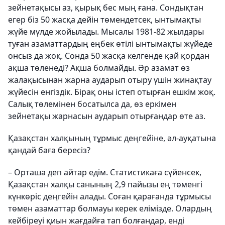
зейнетақысы аз, қырық бес мың ғана. Сондықтан
егер біз 50 жасқа дейін төмендетсек, ынтымақты
жүйе мүлде жойылады. Мысалы 1981-82 жылдары
туған азаматтардың еңбек өтілі ынтымақты жүйеде
онсыз да жоқ. Сонда 50 жасқа келгенде қай қордан
ақша төленеді? Ақша болмайды. Әр азамат өз
жалақысынан жарна аударып отыру үшін жинақтау
жүйесін енгіздік. Бірақ оны істеп отырған ешкім жоқ.
Салық төлемінен босатылса да, өз еркімен
зейнетақы жарнасын аударып отырғандар өте аз.
Қазақстан халқының тұрмыс деңгейіне, әл-ауқатына
қандай баға бересіз?
– Орташа деп айтар едім. Статистикаға сүйенсек,
Қазақстан халқы санының 2,9 пайызы ең төменгі
күнкөріс деңгейін алады. Соған қарағанда тұрмысы
төмен азаматтар болмауы керек елімізде. Олардың
кейбіреуі қиын жағдайға тап болғандар, енді