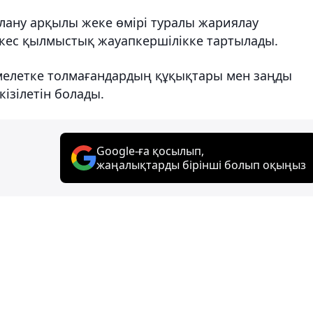
лану арқылы жеке өмірі туралы жариялау
кес қылмыстық жауапкершілікке тартылады.
әмелетке толмағандардың құқықтары мен заңды
ізілетін болады.
Google-ға қосылып,
жаңалықтарды бірінші болып оқыңыз