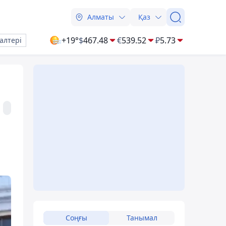
Алматы
Қаз
+19°
$
467.48
€
539.52
₽
5.73
алтері
Соңғы
Танымал