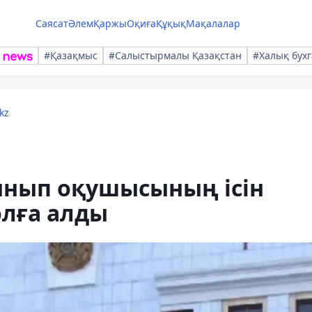
Саясат
Әлем
Қаржы
Оқиға
Құқық
Мақалалар
#Қазақмыс
#Салыстырмалы Қазақстан
#Халық бухг
kz
ынып оқушысының ісін
олға алды