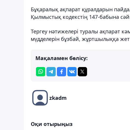
Бұқаралық ақпарат құралдарын пайда
Қылмыстық кодекстің 147-бабына сәй
Тергеу нәтижелері туралы ақпарат к
мүдделерін бұзбай, жұртшылыққа жетк
Мақаламен бөлісу:
zkadm
Оқи отырыңыз