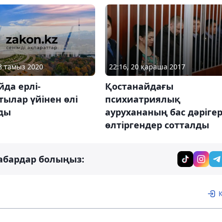
18 тамыз 2020
22:16, 20 қараша 2017
да ерлі-
Қостанайдағы
ылар үйінен өлі
психиатриялық
ды
аурухананың бас дәрігер
өлтіргендер сотталды
абардар болыңыз: