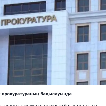
с прокуратураның бақылауында.
ысындағы кәмелетке толмаған балаға қатысты