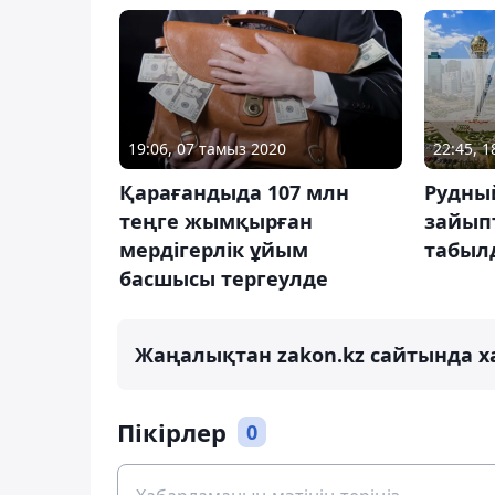
22:45, 
19:06, 07 тамыз 2020
Рудный
Қарағандыда 107 млн
зайыпт
теңге жымқырған
табыл
мердігерлік ұйым
басшысы тергеулде
Жаңалықтан zakon.kz сайтында х
Пікірлер
0