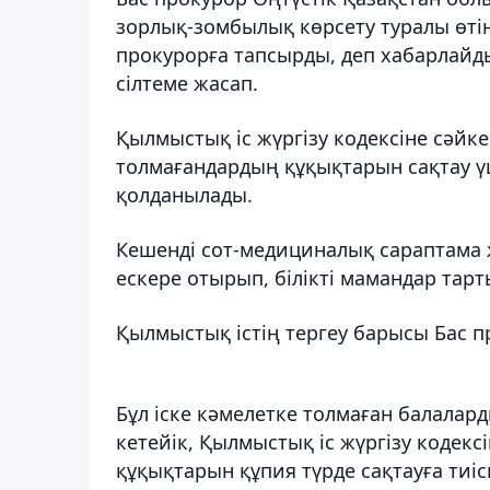
зорлық-зомбылық көрсету туралы өт
прокурорға тапсырды, деп хабарлай
сілтеме жасап.
Қылмыстық іс жүргізу кодексіне сәйк
толмағандардың құқықтарын сақтау ү
қолданылады.
Кешенді сот-медициналық сараптама 
ескере отырып, білікті мамандар тар
Қылмыстық істің тергеу барысы Бас 
Бұл іске кәмелетке толмаған балалар
кетейік, Қылмыстық іс жүргізу кодек
құқықтарын құпия түрде сақтауға тиісп