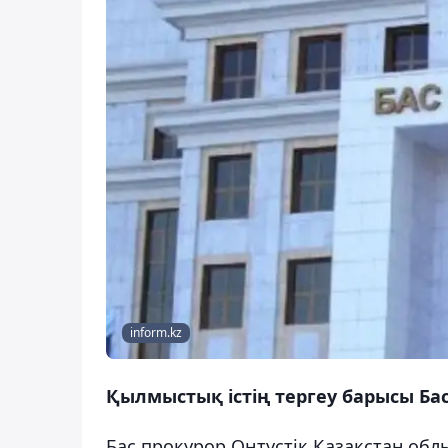
inform.kz
Қылмыстық істің тергеу барысы Ба
Бас прокурор Оңтүстік Қазақстан обл