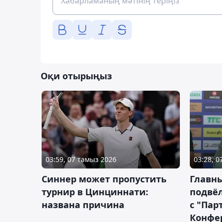
Оқи отырыңыз
03:59, 07 тамыз 2026
03:28, 
Синнер может пропустить
Главны
турнир в Цинциннати:
подвёл
названа причина
с "Пар
Конфе