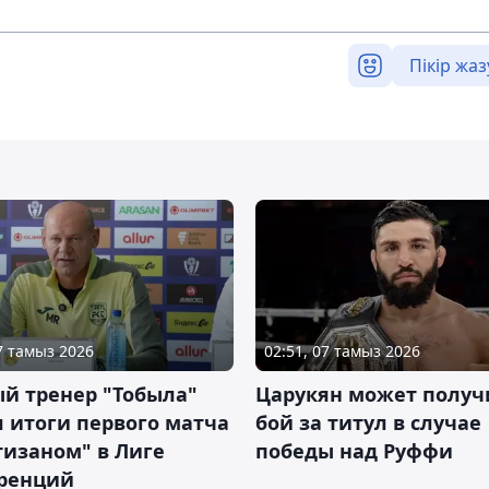
Пікір жаз
07 тамыз 2026
02:51, 07 тамыз 2026
й тренер "Тобыла"
Царукян может получ
 итоги первого матча
бой за титул в случае
тизаном" в Лиге
победы над Руффи
ренций