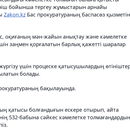
ініш бойынша тергеу жұмыстарын арнайы
ды
Zakon.kz
Бас прокуратураның баспасөз қызметін
ес, оқиғаның мән-жайын анықтау және кәмелетке
шін заңмен қорғалатын барлық қажетті шаралар
жүргізу үшін процеске қатысушылардың өтініштер
тылатын болады.
прокуратураның бақылауында.
дың қатысы болғандығын ескере отырып, айта
сінің 532-бабына сәйкес кәмелетке толмағандарды
із.