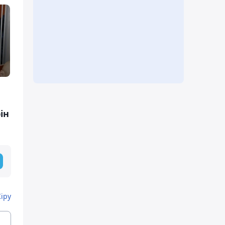
ін
Кіру