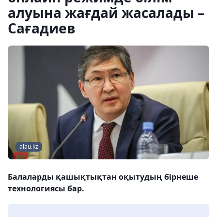
алуына жағдай жасалады –
Сағадиев
alau.kz
Балаларды қашықтықтан оқытудың бiрнеше
технологиясы бар.