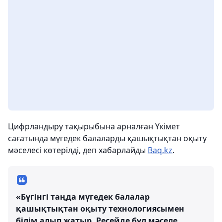
Цифрландыру тақырыбына арналған Үкiмет
сағатында мүгедек балаларды қашықтықтан оқыту
мәселесi көтерiлдi, деп хабарлайды
Baq.kz
.
«Бүгiнгi таңда мүгедек балалар
қашықтықтан оқыту технологиясымен
бiлiм алып жатыр. Ресейде бұл мәселе