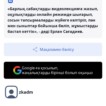
«Барлық сабақтарды видеолекцияға жазып,
оқулықтарды онлайн режимде шығарып,
сосын тапсырмаларды жүйеге келтiрiп, пән
мен сыныптар бойынша бөлiп, жұмыстарды
бастап кеттiк», - дедi Ерлан Сағадиев.
Мақаламен бөлісу
Google-ға қосылып,
жаңалықтарды бірінші болып оқыңыз
zkadm