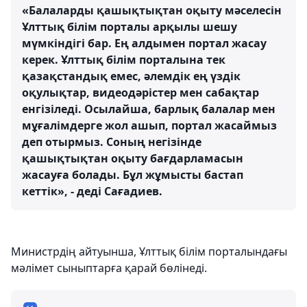
«Балаларды қашықтықтан оқыту мәселесiн
Ұлттық бiлiм порталы арқылы шешу
мүмкiндiгi бар. Ең алдымен портал жасау
керек. Ұлттық бiлiм порталына тек
қазақстандық емес, әлемдiк ең үздiк
оқулықтар, видеодәрiстер мен сабақтар
енгiзiледi. Осылайша, барлық балалар мен
мұғалiмдерге жол ашып, портал жасаймыз
деп отырмыз. Соның негiзiнде
қашықтықтан оқыту бағдарламасын
жасауға болады. Бұл жұмысты бастап
кеттiк», - дедi Сағадиев.
Министрдiң айтуынша, Ұлттық бiлiм порталындағы
мәлiмет сыныптарға қарай бөлiнедi.