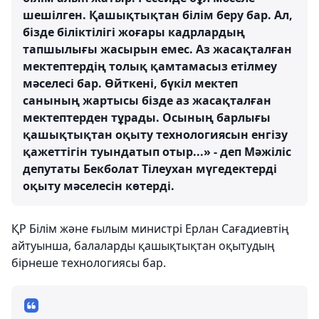
шешiлген. Қашықтықтан бiлiм беру бар. Ал,
бiзде бiлiктiлiгi жоғары кадрлардың
тапшылығы жасырын емес. Аз жасақталған
мектептердiң толық қамтамасыз етiлмеу
мәселесi бар. Өйткенi, бүкiл мектеп
санының жартысы бiзде аз жасақталған
мектептерден тұрады. Осының барлығы
қашықтықтан оқыту технологиясын енгiзу
қажеттiгiн туындатып отыр...» - деп Мәжiлiс
депутаты Бекболат Тiлеухан мүгедектердi
оқыту мәселесiн көтердi.
ҚР Бiлiм және ғылым министрi Ерлан Сағадиевтiң
айтуынша, балаларды қашықтықтан оқытудың
бiрнеше технологиясы бар.