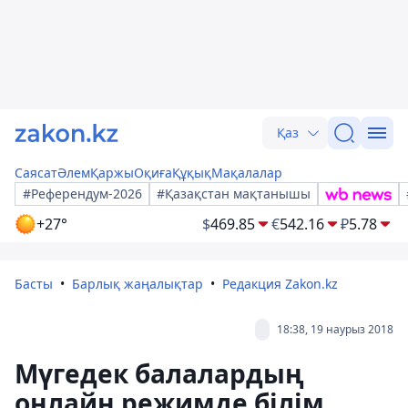
Қаз
Саясат
Әлем
Қаржы
Оқиға
Құқық
Мақалалар
#Референдум-2026
#Қазақстан мақтанышы
+27°
$
469.85
€
542.16
₽
5.78
Басты
Барлық жаңалықтар
Редакция Zakon.kz
18:38, 19 наурыз 2018
Мүгедек балалардың
онлайн режимде бiлiм