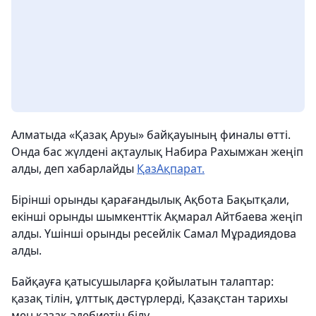
Алматыда «Қазақ Аруы» байқауының финалы өтті.
Онда бас жүлдені ақтаулық Набира Рахымжан жеңіп
алды, деп хабарлайды
ҚазАқпарат.
Бірінші орынды қарағандылық Ақбота Бақытқали,
екінші орынды шымкенттік Ақмарал Айтбаева жеңіп
алды. Үшінші орынды ресейлік Самал Мұрадиядова
алды.
Байқауға қатысушыларға қойылатын талаптар:
қазақ тілін, ұлттық дәстүрлерді, Қазақстан тарихы
мен қазақ әдебиетін білу.