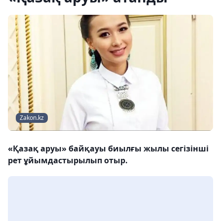
Zakon.kz
«Қазақ аруы» байқауы биылғы жылы сегізінші
рет ұйымдастырылып отыр.