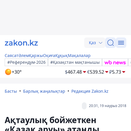
Қаз
Саясат
Әлем
Қаржы
Оқиға
Құқық
Мақалалар
#Референдум-2026
#Қазақстан мақтанышы
+30°
$
467.48
€
539.52
₽
5.73
Басты
Барлық жаңалықтар
Редакция Zakon.kz
20:31, 19 наурыз 2018
Ақтаулық бойжеткен
«Қазақ аруы» атанды