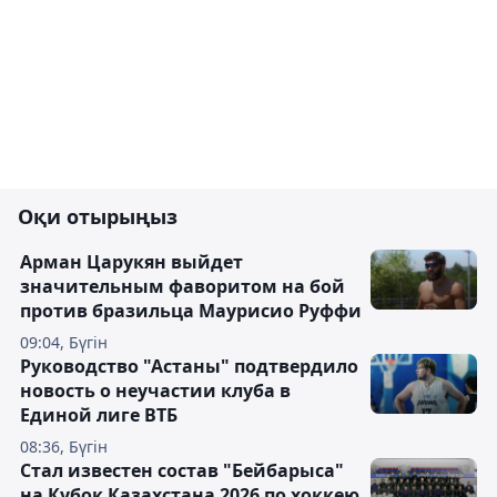
Оқи отырыңыз
Арман Царукян выйдет
значительным фаворитом на бой
против бразильца Маурисио Руффи
09:04, Бүгін
Руководство "Астаны" подтвердило
новость о неучастии клуба в
Единой лиге ВТБ
08:36, Бүгін
Стал известен состав "Бейбарыса"
на Кубок Казахстана 2026 по хоккею