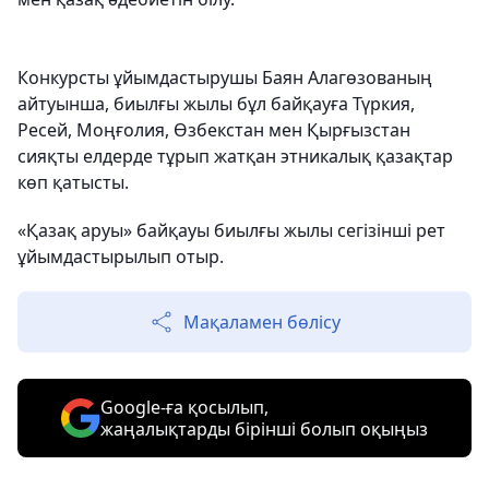
Конкурсты ұйымдастырушы Баян Алагөзованың
айтуынша, биылғы жылы бұл байқауға Түркия,
Ресей, Моңғолия, Өзбекстан мен Қырғызстан
сияқты елдерде тұрып жатқан этникалық қазақтар
көп қатысты.
«Қазақ аруы» байқауы биылғы жылы сегізінші рет
ұйымдастырылып отыр.
Мақаламен бөлісу
Google-ға қосылып,
жаңалықтарды бірінші болып оқыңыз