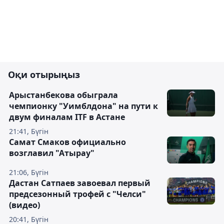
Оқи отырыңыз
Арыстанбекова обыграла
чемпионку "Уимблдона" на пути к
двум финалам ITF в Астане
21:41, Бүгін
Самат Смаков официально
возглавил "Атырау"
21:06, Бүгін
Дастан Сатпаев завоевал первый
предсезонный трофей с "Челси"
(видео)
20:41, Бүгін