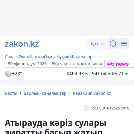
Қаз
Саясат
Әлем
Қаржы
Оқиға
Құқық
Мақалалар
#Референдум-2026
#Қазақстан мақтанышы
+23°
$
469.93
€
541.64
₽
5.71
Басты
Барлық жаңалықтар
Редакция Zakon.kz
15:37, 20 наурыз 2018
Атырауда кәріз сулары
зиратты басып жатыр