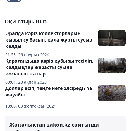
Оқи отырыңыз
Оралда кәріз коллекторларын
қызыл су басып, қала жұрты сусыз
қалды
21:53, 26 наурыз 2024
Қарағандыда кәріз құбыры тесіліп,
қалдықтар жерасты суына
қосылып жатыр
00:01, 28 ақпан 2023
Доллар өсіп, теңге неге әлсіреді? ҰБ
жауабы
13:00, 03 желтоқсан 2021
Жаңалықтан zakon.kz сайтында