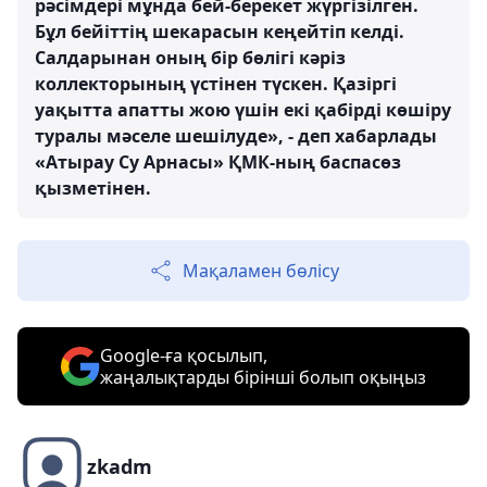
рәсімдері мұнда бей-берекет жүргізілген.
Бұл бейіттің шекарасын кеңейтіп келді.
Салдарынан оның бір бөлігі кәріз
коллекторының үстінен түскен. Қазіргі
уақытта апатты жою үшін екі қабірді көшіру
туралы мәселе шешілуде», - деп хабарлады
«Атырау Су Арнасы» ҚМК-ның баспасөз
қызметінен.
Мақаламен бөлісу
Google-ға қосылып,
жаңалықтарды бірінші болып оқыңыз
zkadm