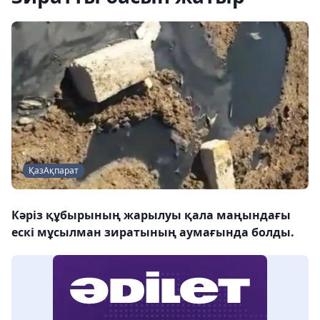
ҚазАқпарат
Кәріз құбырының жарылуы қала маңындағы
ескі мұсылман зиратының аумағында болды.