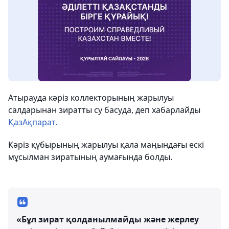
Атырауда кәріз коллекторының жарылуы
салдарынан зиратты су басуда, деп хабарлайды
ҚазАқпарат.
Кәріз құбырының жарылуы қала маңындағы ескі
мұсылман зиратының аумағында болды.
«Бұл зират қолданылмайды және жерлеу