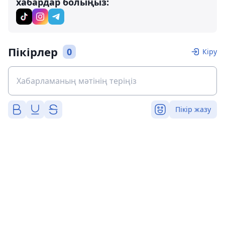
хабардар болыңыз:
Пікірлер
0
Кіру
Пікір жазу