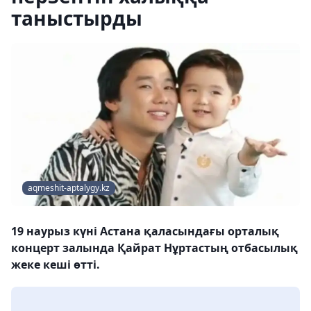
таныстырды
aqmeshit-aptalygy.kz
19 наурыз күні Астана қаласындағы орталық
концерт залында Қайрат Нұртастың отбасылық
жеке кеші өтті.