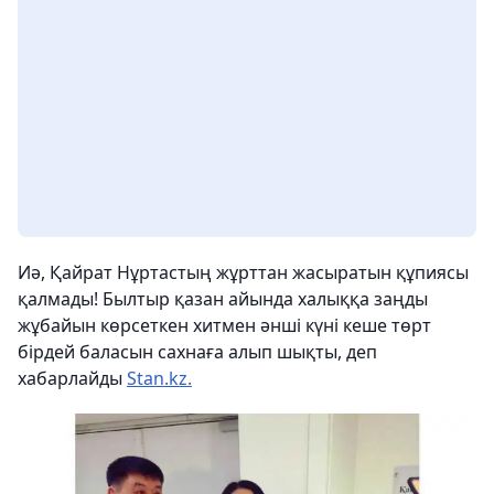
Иә, Қайрат Нұртастың жұрттан жасыратын құпиясы
қалмады! Былтыр қазан айында халыққа заңды
жұбайын көрсеткен хитмен әнші күні кеше төрт
бірдей баласын сахнаға алып шықты, деп
хабарлайды
Stan.kz.