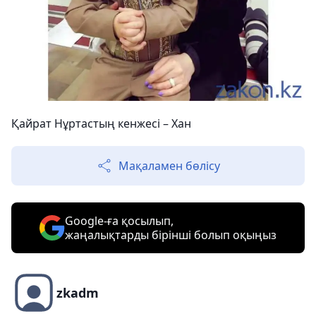
Қайрат Нұртастың кенжесі – Хан
Мақаламен бөлісу
Google-ға қосылып,
жаңалықтарды бірінші болып оқыңыз
zkadm