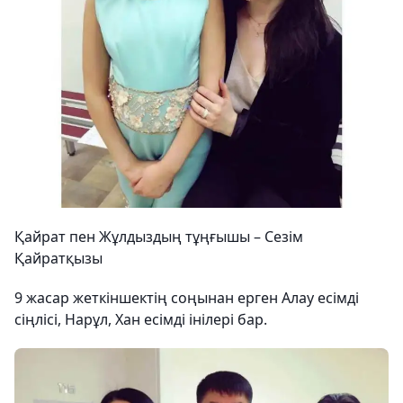
Қайрат пен Жұлдыздың тұңғышы – Сезім
Қайратқызы
9 жасар жеткіншектің соңынан ерген Алау есімді
сіңлісі, Нарұл, Хан есімді інілері бар.