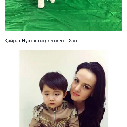
Қайрат Нұртастың кенжесі – Хан