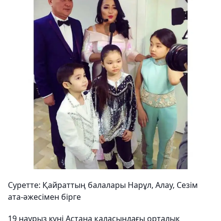
Суретте: Қайраттың балалары Нарұл, Алау, Сезім
ата-әжесімен бірге
19 наурыз күні Астана қаласындағы орталық