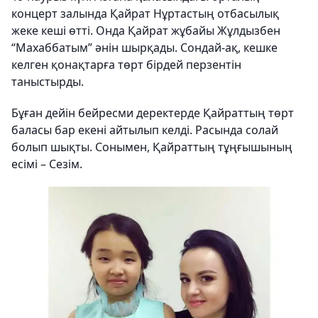
концерт залында Қайрат Нұртастың отбасылық
жеке кеші өтті. Онда Қайрат жұбайы Жұлдызбен
“Махаббатым” әнін шырқады. Сондай-ақ, кешке
келген қонақтарға төрт бірдей перзентін
таныстырды.
Бұған дейін бейресми деректерде Қайраттың төрт
баласы бар екені айтылып келді. Расында солай
болып шықты. Сонымен, Қайраттың тұңғышының
есімі – Сезім.