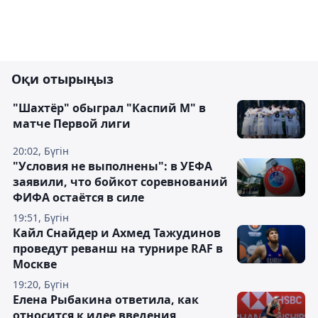
Оқи отырыңыз
"Шахтёр" обыграл "Каспий М" в
матче Первой лиги
20:02, Бүгін
"Условия не выполнены": в УЕФА
заявили, что бойкот соревнований
ФИФА остаётся в силе
19:51, Бүгін
Кайл Снайдер и Ахмед Тажудинов
проведут реванш на турнире RAF в
Москве
19:20, Бүгін
Елена Рыбакина ответила, как
относится к идее введения