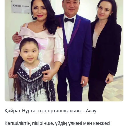
Қайрат Нұртастың ортаншы қызы – Алау
Көпшіліктің пікірінше, үйдің үлкені мен кенжесі