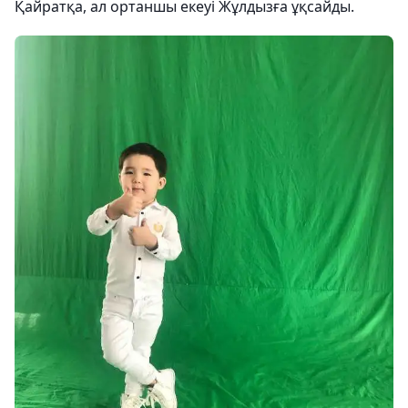
Қайратқа, ал ортаншы екеуі Жұлдызға ұқсайды.