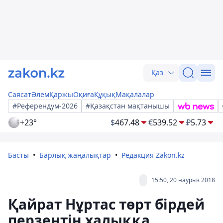
Қаз
Саясат
Әлем
Қаржы
Оқиға
Құқық
Мақалалар
#Референдум-2026
#Қазақстан мақтанышы
+23°
$
467.48
€
539.52
₽
5.73
Басты
Барлық жаңалықтар
Редакция Zakon.kz
15:50, 20 наурыз 2018
Қайрат Нұртас төрт бірдей
перзентін халыққа