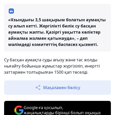
«Ұзындығы 3,5 шақырым болатын аумақты
су алып кетті. Жергілікті билік су басқан
аумақты жапты. Қазіргі уақытта көліктер
айналма жолмен қатынауда», – деп
мәлімдеді комитеттің баспасөз қызметі.
Су басқан аумақта суды ағызу және тас жолды
нығайту бойынша жұмыстар жүргізіліп, инертті
заттармен толтырылған 1500 қап төселді.
Мақаламен бөлісу
Google-ға қосылып,
жаңалықтарды бірінші болып оқыңыз