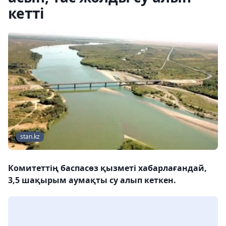
кетті
stan.kz
Комитеттің баспасөз қызметі хабарлағандай,
3,5 шақырым аумақты су алып кеткен.