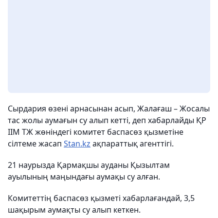
Сырдария өзені арнасынан асып, Жалағаш – Жосалы
тас жолы аумағын су алып кетті, деп хабарлайды ҚР
ІІМ ТЖ жөніндегі комитет баспасөз қызметіне
сілтеме жасап
Stan.kz
ақпараттық агенттігі.
21 наурызда Қармақшы ауданы Қызылтам
ауылының маңындағы аумақы су алған.
Комитеттің баспасөз қызметі хабарлағандай, 3,5
шақырым аумақты су алып кеткен.