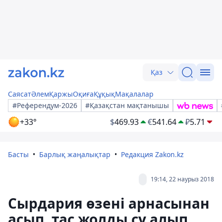
Қаз
Саясат
Әлем
Қаржы
Оқиға
Құқық
Мақалалар
#Референдум-2026
#Қазақстан мақтанышы
+33°
$
469.93
€
541.64
₽
5.71
Басты
Барлық жаңалықтар
Редакция Zakon.kz
19:14, 22 наурыз 2018
Сырдария өзені арнасынан
асып, тас жолды су алып