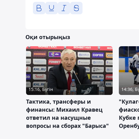
Оқи отырыңыз
15:16, Бүгін
14:36, Б
Тактика, трансферы и
"Кулаг
финансы: Михаил Кравец
фиаско
ответил на насущные
Кубке 
вопросы на сборах "Барыса"
Оренбу