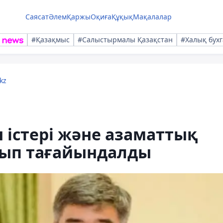
Саясат
Әлем
Қаржы
Оқиға
Құқық
Мақалалар
#Қазақмыс
#Салыстырмалы Қазақстан
#Халық бухг
kz
н істері және азаматтық
лып тағайындалды