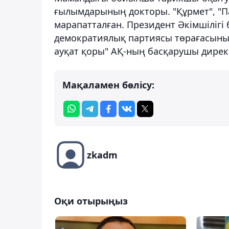
ғылымдарының докторы. "Құрмет", "П
марапатталған. Президент Әкімшіліг
демократиялық партиясы төрағасының
ауқат қоры" АҚ-ның басқарушы дирек
Мақаламен бөлісу:
zkadm
Оқи отырыңыз