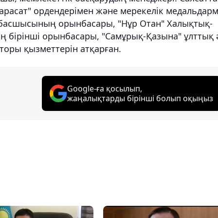
арасат" ордендерімен және мерекелік медальдар
і басшысының орынбасары, "Нұр Отан" Халықтық-
 бірінші орынбасары, "Самұрық-Қазына" ұлттық 
торы қызметтерін атқарған.
Google-ға қосылып,
жаңалықтарды бірінші болып оқыңыз