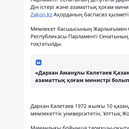
Дін істері және азаматтық қоғам мин
Zakon.kz
Ақорданың баспасөз қызметін
Мемлекет басшысының Жарлығымен б
Республикасы Парламенті Сенатының 
тоқтатылды.
«Дархан Аманұлы Кәлетаев Қазақ
азаматтық қоғам министрі болып
Дархан Калетаев 1972 жылғы 10 қазанд
мемлекеттік университетін, Ұлттық Жо
Мамандығы бойынша тарихшы-оқытушы