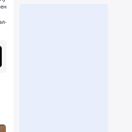
мен
әл-