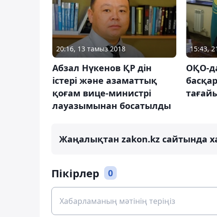
20:16, 13 тамыз 2018
15:43, 
Абзал Нүкенов ҚР дін
ОҚО-д
істері және азаматтық
басқа
қоғам вице-министрі
тағай
лауазымынан босатылды
Жаңалықтан zakon.kz сайтында х
Пікірлер
0