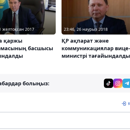
21 желтоқсан 2017
23:46, 26 наурыз 2018
а қаржы
ҚР ақпарат және
рмасының басшысы
коммуникациялар вице
ындалды
министрі тағайындалды
абардар болыңыз: