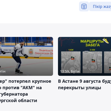
Пікір жаз
үгін
13:59, Бүгін
ер" потерпел крупное
В Астане 9 августа буд
 против "АКМ" на
перекрыты улицы
губернатора
ргской области