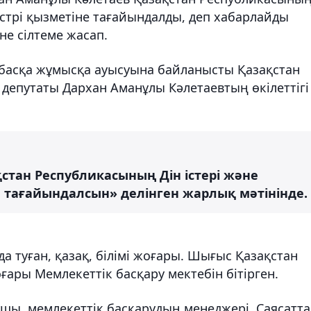
истрі қызметіне тағайындалды, деп хабарлайды
е сілтеме жасап.
асқа жұмысқа ауысуына байланысты Қазақстан
депутаты Дархан Аманұлы Кәлетаевтың өкілеттігі
стан Республикасының Дін істері және
 тағайындалсын» делінген жарлық мәтінінде.
а туған, қазақ, білімі жоғары. Шығыс Қазақстан
ғары Мемлекеттік басқару мектебін бітірген.
, мемлекеттік басқарудың менеджері. Саясатта