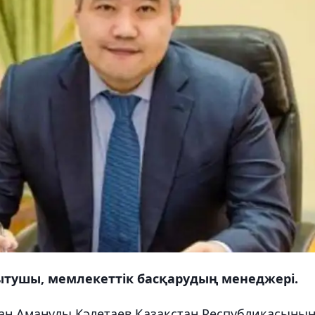
ушы, мемлекеттік басқарудың менеджері.
ан Аманұлы Кәлетаев Қазақстан Республикасыны