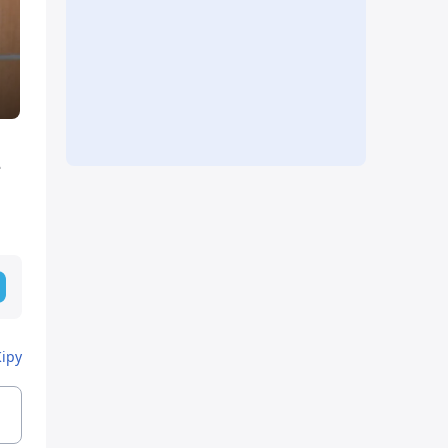
-
Кіру