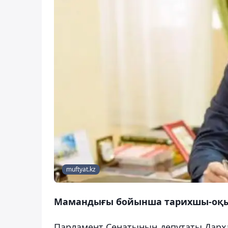
muftyat.kz
Мамандығы бойынша тарихшы-оқыт
Парламент Сенатының депутаты Дарх