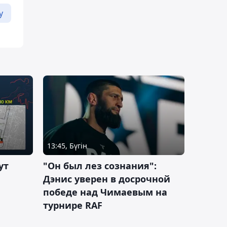
у
13:45, Бүгін
ут
"Он был лез сознания":
Дэнис уверен в досрочной
победе над Чимаевым на
турнире RAF