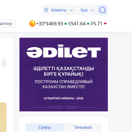
Алматы
Қаз
+33°
$
469.93
€
541.64
₽
5.71
алтері
Соңғы
Танымал