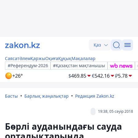
Қаз
Саясат
Әлем
Қаржы
Оқиға
Құқық
Мақалалар
#Референдум-2026
#Қазақстан мақтанышы
+26°
$
469.85
€
542.16
₽
5.78
Басты
Барлық жаңалықтар
Редакция Zakon.kz
19:38, 05 сәуір 2018
Бөрлі ауданындағы сауда
орталықтарында