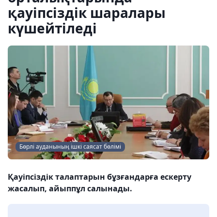
қауіпсіздік шаралары
күшейтіледі
Бөрлі ауданының ішкі саясат бөлімі
Қауіпсіздік талаптарын бұзғандарға ескерту
жасалып, айыппұл салынады.