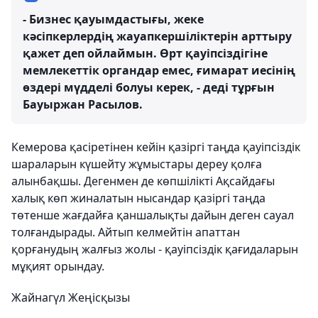
- Бизнес қауымдастығы, жеке
кәсіпкерлердің жауапкершіліктерін арттыру
қажет деп ойлаймын. Өрт қауіпсіздігіне
мемлекеттік органдар емес, ғимарат иесінің
өздері мүдделі болуы керек, - деді тұрғын
Бауыржан Расылов.
Кемерова қасіретінен кейін қазіргі таңда қауіпсіздік
шараларын күшейту жұмыстары дереу қолға
алынбақшы. Дегенмен де көпшілікті Ақсайдағы
халық көп жиналатын нысандар қазіргі таңда
төтенше жағдайға қаншалықты дайын деген сауал
толғандырады. Айтып келмейтін апаттан
қорғанудың жалғыз жолы - қауіпсіздік қағидаларын
мұқият орындау.
Жайнагүл Жеңісқызы