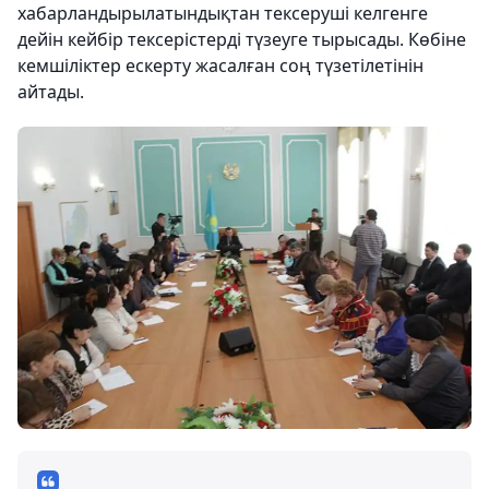
хабарландырылатындықтан тексеруші келгенге
дейін кейбір тексерістерді түзеуге тырысады. Көбіне
кемшіліктер ескерту жасалған соң түзетілетінін
айтады.