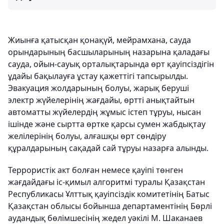
Жиынға қатысқан қонақүй, мейрамхана, сауда
орындарының басшыларының назарына қаладағы
сауда, ойын-сауық орталықтарында өрт қауіпсіздігін
ұдайы бақылауға ұстау қажеттігі тапсырылды.
Эвакуация жолдарының болуы, жарық беруші
электр жүйелерінің жағдайы, өртті анықтайтын
автоматты жүйелердің жұмыс істеп тұруы, нысан
ішінде және сыртта өртке қарсы сумен жабдықтау
желілерінің болуы, алғашқы өрт сөндіру
құралдарының сақадай сай тұруы назарға алынды.
Террористік акт болған немесе қауіпі төнген
жағдайдағы іс-қимыл алгоритмі туралы Қазақстан
Республикасы Ұлттық қауіпсіздік комитетінің Батыс
Қазақстан облысы бойынша департаментінің Бөрлі
аудандық бөлімшесінің жедел уәкілі М. Шаканаев