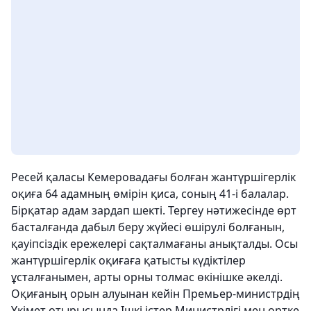
Ресей қаласы Кемеровадағы болған жантүршігерлік
оқиға 64 адамның өмірін қиса, соның 41-і балалар.
Бірқатар адам зардап шекті. Тергеу нәтижесінде өрт
басталғанда дабыл беру жүйесі өшірулі болғанын,
қауіпсіздік ережелері сақталмағаны анықталды. Осы
жантүршігерлік оқиғаға қатысты күдіктілер
ұсталғанымен, арты орны толмас өкінішке әкелді.
Оқиғаның орын алуынан кейін Премьер-министрдің
Үкімет отырысында Ішкі істер Министрлігі мен өртке