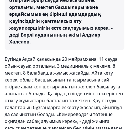
отырған әрбір сауда немесе бизнес
орталығы, мектеп басшылары және
әрқайсымыз ең бірінші адамдардың
қауіпсіздігін қамтамасыз ету
жауапкершілігін есте сақтауымыз керек, -
деді Бөрлі ауданынның әкімі Алдияр
Халелов.
Бүгінде Ақсай қаласында 20 мейрамхана, 11 сауда,
ойын-сауық орталығы, 3 медициналық мекеме, 8
мектеп, 8 балабақша жұмыс жасайды. Айта кету
керек, облыс басшысының тапсырмасына сай
өңірде адам көп шоғырланатын жерлер бақылауға
алынатын болады. Қазірдің өзінде тиісті тексерістен
өткізу жұмыстары басталып та кеткен. Қауіпсіздік
талаптарын бұзғандарға ескерту жасалып, айыппұл
да салынатын болады. «Кемереводағы төтенше
оқиғадан сабақ алуымыз керек», - деді жиынға
қатысқан төтенше жағдайлар бөлімінің мамандары.