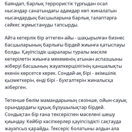
баяндап, барлық террористік тұрғыдан осал
нысандар санатындағы адамдар көп жиналатын
нысандардың басшыларына барлық талаптарға
сәйкес жұмыстануды тапсырды.
Айта кетерлік бір әттеген-айы - шақырылған бизнес
басшыларының барлығы бірдей жиынға қатыспауы
болды. Қауіпсіздік шаралары туралы мәселе
көтерілетін жиынға мекеменің атынан аспазшыны
жіберуі басшының жауапкершілігінің қаншалықты
екенін көрсетсе керек. Сондай-ақ бірі - әкімшілік
қызметкерін, енді бірі - бухгалтерін жиналысқа
жіберген.
Төтенше бөлім мамандарының сөзінше, ойын-сауық
орындардағы құқық бұзушылықтар бірдей.
Сондықтан бір ғана тексеріспен мәселені шешу
қиындау. Кейбір кәсіпкерлер қауіпсіздікті сақтауда
жауапсыз қарайды. Тексеріс болатыны алдын ала