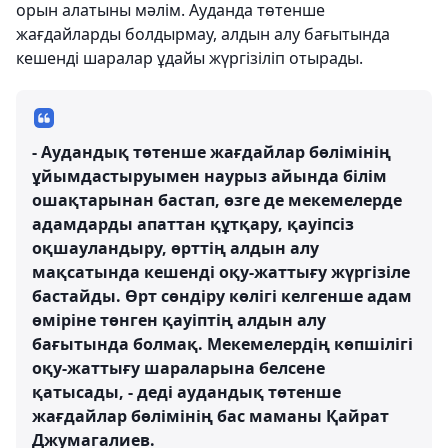
орын алатыны мәлім. Ауданда төтенше
жағдайларды болдырмау, алдын алу бағытында
кешенді шаралар ұдайы жүргізіліп отырады.
- Аудандық төтенше жағдайлар бөлімінің
ұйымдастыруымен наурыз айында білім
ошақтарынан бастап, өзге де мекемелерде
адамдарды апаттан құтқару, қауіпсіз
оқшауландыру, өрттің алдын алу
мақсатында кешенді оқу-жаттығу жүргізіле
бастайды. Өрт сөндіру көлігі келгенше адам
өміріне төнген қауіптің алдын алу
бағытында болмақ. Мекемелердің көпшілігі
оқу-жаттығу шараларына белсене
қатысады, - деді аудандық төтенше
жағдайлар бөлімінің бас маманы Қайрат
Джумагалиев.