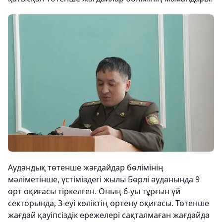
Аудандық төтенше жағдайдар бөлімінің
мәліметінше, үстіміздегі жылы Бөрлі ауданында 9
өрт оқиғасы тіркелген. Оның 6-уы тұрғын үй
секторында, 3-еуі көліктің өртену оқиғасы. Төтенше
жағдай қауіпсіздік ережелері сақталмаған жағдайда