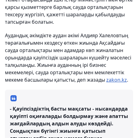
қарсы қызметтерге барлық сауда орталықтарын
тексеру жүргізіп, қажетті шараларды қабылдауды
тапсырған болатын.
Аудандық әкімдікте аудан әкімі Алдияр Халеловтың
төрағалығымен кездесу өткен жиында Ақсайдағы
сауда орталықтары мен адамдар көп жиналатын
орындарда қауіпсіздік шараларын күшейту мәселесі
талқыланды. Жиынға ауданның ірі бизнес
мекемелері, сауда орталықтары мен мемлекеттік
мекеме басшылары қатысты, деп жазады
zakon.kz
.
- Қауіпсіздіктің басты мақсаты - нысандарда
қауіпті оқиғаларды болдырмау және апатты
жағдайлардың алдын алуды көздейді.
Сондықтан бүгінгі жиынға қатысып